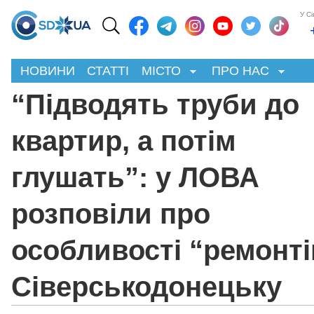
У С
НОВИНИ
СТАТТІ
МІСТО
ПРО НАС
“Підводять труби до
квартир, а потім
глушать”: у ЛОВА
розповіли про
особливості “ремонті
Сіверськодонецьку