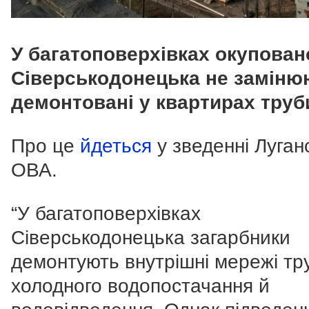
У багатоповерхівках окупован
Сіверськодонецька не заміню
демонтовані у квартирах труб
Про це
йдеться
у зведенні Луган
ОВА.
“У багатоповерхівках
Сіверськодонецька загарбники
демонтують внутрішні мережі тр
холодного водопостачання й