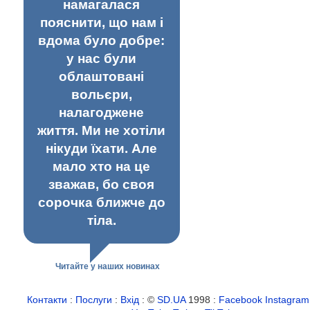
намагалася
пояснити, що нам і
вдома було добре:
у нас були
облаштовані
вольєри,
налагоджене
життя. Ми не хотіли
нікуди їхати. Але
мало хто на це
зважав, бо своя
сорочка ближче до
тіла.
Читайте у наших новинах
Контакти
:
Послуги
:
Вхід
: ©
SD.UA
1998 :
Facebook
Instagram