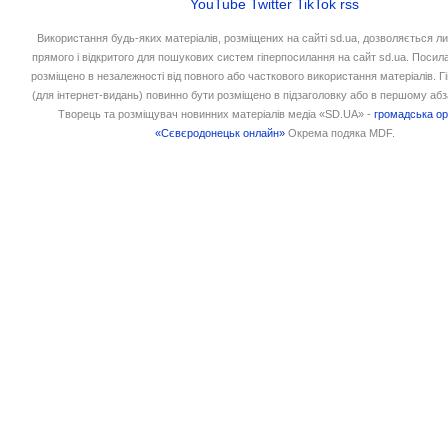
YouTube
Twitter
TikTok
rss
Використання будь-яких матеріалів, розміщених на сайті sd.ua, дозволяється л
прямого і відкритого для пошукових систем гіперпосилання на сайт sd.ua. Посил
розміщено в незалежності від повного або часткового використання матеріалів. 
(для інтернет-видань) повинно бути розміщено в підзаголовку або в першому абз
Творець та розміщувач новинних матеріалів медіа «SD.UA» -
громадська ор
«Сєвєродонецьк онлайн»
Окрема подяка MDF.