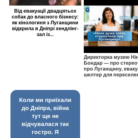
Від евакуації двадцятьох
собак до власного бізнесу:
як кінологиня з Луганщини
відкрила в Дніпрі хендлінг-
зал із...
Директорка музею Ні
Бондар — про стерео
про Луганщину, еваку
шелтер для переселе
Коли ми приїхали
до Дніпра, війна
тут ще не
відчувалася так
гостро. Я