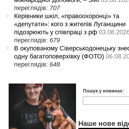
переглядів:
707
Керівники шкіл, «правоохоронці» та
«депутати»: кого з жителів Луганщини
підозрюють у співпраці з рф
03.08.202
переглядів:
679
В окупованому Сіверськодонецьку зне
одну багатоповерхівку (ФОТО)
06.08.2
переглядів:
648
Пошук у новинах:
Наше нове від