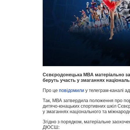
Сєвєродонецька МВА матеріально за
беруть участь у змаганнях національ
Про це
повідомили
у телеграм-каналі адм
Так, МВА затвердила положення про пор
дитячо-юнацьких спортивних шкіл Сєвєро
у змаганнях національного та міжнародн
Згідно з порядком, матеріальне заохоч
ДЮСШ: