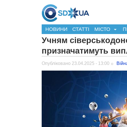
НОВИНИ
СТАТТІ
МІСТО
П
Учням сіверськодон
призначатимуть вип
Опубліковано 23.04.2025 - 13:00
Війн