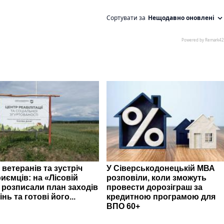
 ветеранів та зустріч
У Сіверськодонецькій МВА
иємців: на «Лісовій
розповіли, коли зможуть
» розписали план заходів
провести дорозіграш за
інь та готові його...
кредитною програмою для
ВПО 60+