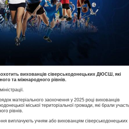
охотить вихованців сіверськодонецьких ДЮСШ, які
ного та міжнародного рівнів.
іністрації.
ядок матеріального заохочення у 2025 році вихованців
донецької міської територіальної громади, які брали участ
ого рівнів.
ення виплачують учням або вихованцям сіверськодонецьких