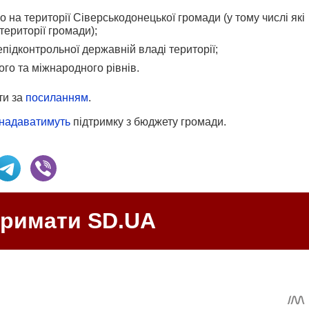
на території Сіверськодонецької громади (у тому числі які
території громади);
підконтрольної державній владі території;
го та міжнародного рівнів.
ти за
посиланням
.
надаватимуть
підтримку з бюджету громади.
тримати SD.UA