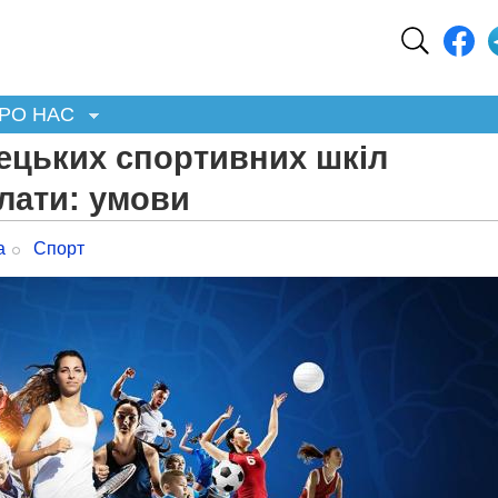
РО НАС
ецьких спортивних шкіл
лати: умови
а
Спорт