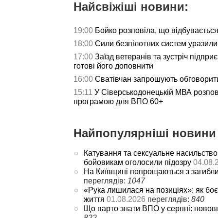
Найсвіжіші новини:
19:00
Бойко розповіла, що відбуваєтьс
18:00
Сили безпілотних систем уразили 
17:00
Заїзд ветеранів та зустріч підпри
готові його доповнити
16:00
Сватівчан запрошують обговорит
15:11
У Сіверськодонецькій МВА розпов
програмою для ВПО 60+
Найпопулярніші новини 
Катування та сексуальне насильство
бойовикам оголосили підозру
04.08.
На Київщині попрощаються з загибл
переглядів:
1047
«Рука лишилася на позиціях»: як боє
життя
01.08.2026
переглядів:
840
Що варто знати ВПО у серпні: новов
822