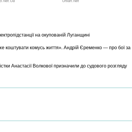
лектропідстанції на окупованій Луганщині
же коштувати комусь життя». Андрій Єременко — про бої за
істки Анастасії Волкової призначили до судового розгляду