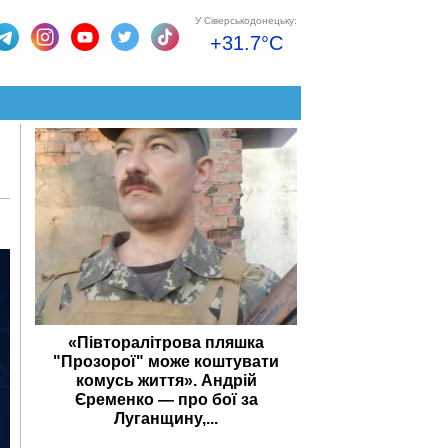
У Сіверськодонецьку:
+31.7°C
«Півторалітрова пляшка
"Прозорої" може коштувати
комусь життя». Андрій
Єременко — про бої за
Луганщину,...