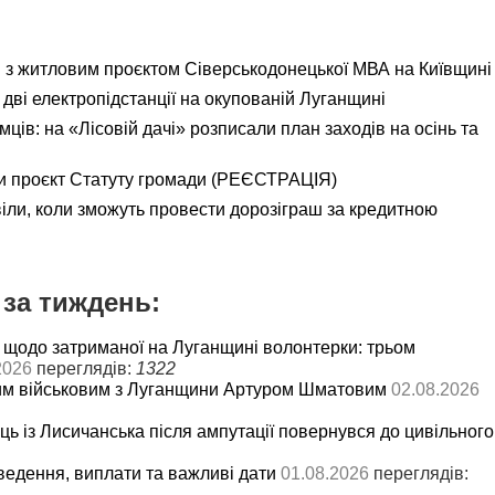
я з житловим проєктом Сіверськодонецької МВА на Київщині
дві електропідстанції на окупованій Луганщині
ємців: на «Лісовій дачі» розписали план заходів на осінь та
и проєкт Статуту громади (РЕЄСТРАЦІЯ)
іли, коли зможуть провести дорозіграш за кредитною
за тиждень:
 щодо затриманої на Луганщині волонтерки: трьом
2026
переглядів:
1322
им військовим з Луганщини Артуром Шматовим
02.08.2026
ць із Лисичанська після ампутації повернувся до цивільного
ведення, виплати та важливі дати
01.08.2026
переглядів: