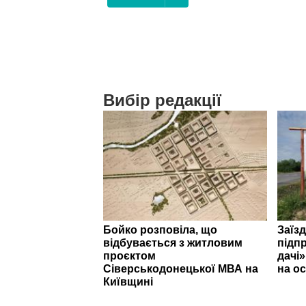
Вибір редакції
Бойко розповіла, що
Заїзд
відбувається з житловим
підпр
проєктом
дачі
Сіверськодонецької МВА на
на ос
Київщині