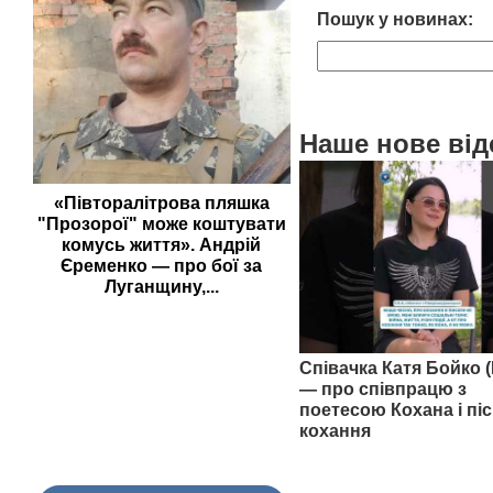
Пошук у новинах:
Наше нове від
«Півторалітрова пляшка
"Прозорої" може коштувати
комусь життя». Андрій
Єременко — про бої за
Луганщину,...
Співачка Катя Бойко (
— про співпрацю з
поетесою Кохана і піс
кохання