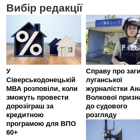
Вибір редакції
У
Справу про заг
Сіверськодонецькій
луганської
МВА розповіли, коли
журналістки Ана
зможуть провести
Волкової приз
дорозіграш за
до судового
кредитною
розгляду
програмою для ВПО
60+