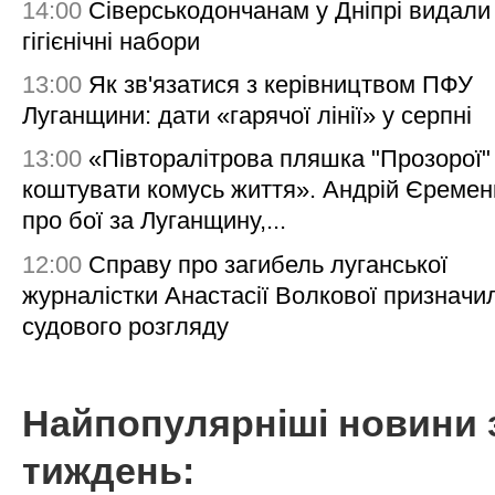
14:00
Сіверськодончанам у Дніпрі видали
гігієнічні набори
13:00
Як зв'язатися з керівництвом ПФУ
Луганщини: дати «гарячої лінії» у серпні
13:00
«Півторалітрова пляшка "Прозорої
коштувати комусь життя». Андрій Єреме
про бої за Луганщину,...
12:00
Справу про загибель луганської
журналістки Анастасії Волкової призначи
судового розгляду
Найпопулярніші новини 
тиждень: