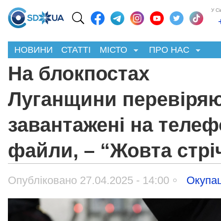
У С
НОВИНИ
СТАТТІ
МІСТО
ПРО НАС
На блокпостах
Луганщини перевіря
завантажені на телеф
файли, – “Жовта стрі
Опубліковано 27.04.2025 - 14:00
Окупац