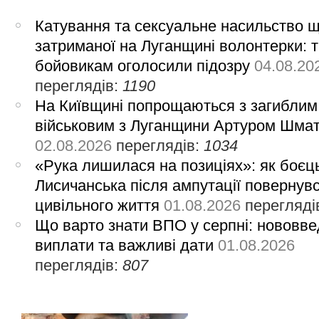
Катування та сексуальне насильство 
затриманої на Луганщині волонтерки: 
бойовикам оголосили підозру
04.08.20
переглядів:
1190
На Київщині попрощаються з загиблим
військовим з Луганщини Артуром Шма
02.08.2026
переглядів:
1034
«Рука лишилася на позиціях»: як боєць
Лисичанська після ампутації повернув
цивільного життя
01.08.2026
перегляді
Що варто знати ВПО у серпні: нововве
виплати та важливі дати
01.08.2026
переглядів:
807