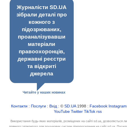
Журналісти SD.UA
зібрали деталі про
кожного з
підозрюваних,
проаналізувавши
матеріали
правоохоронців,
державні реєстри
та відкриті
джерела
Читайте у наших новинах
Контакти
:
Послуги
:
Вхід
: ©
SD.UA
1998 :
Facebook
Instagram
YouTube
Twitter
TikTok
rss
Використання будь-яких матеріалів, розміщених на сайті sd.ua, дозволяється л
прямого і відкритого для пошукових систем гіперпосилання на сайт sd.ua. Посил