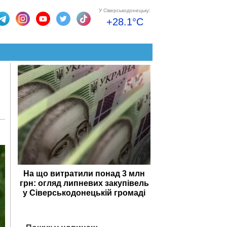
У Сіверськодонецьку:
+28.1°C
На що витратили понад 3 млн
грн: огляд липневих закупівель
у Сіверськодонецькій громаді