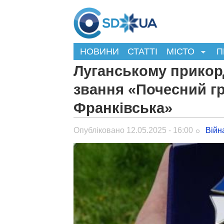
НОВИНИ
СТАТТІ
МІСТО
П
Луганському прикор
звання «Почесний гр
Франківська»
Опубліковано 12.05.2025 - 16:00
Війн