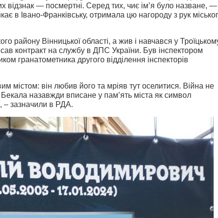
цих відзнак — посмертні. Серед тих, чиє ім’я було назване, —
кає в Івано-Франківську, отримала цю нагороду з рук місько
ого району Вінницької області, а жив і навчався у Троїцьком
исав контракт на службу в ДПС України. Був інспектором
ником гранатометника другого відділення інспекторів
им містом: він любив його та мріяв тут оселитися. Війна не
 Бекала назавжди вписане у памʼять міста як символ
, – зазначили в РДА.