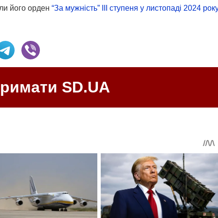
или його орден
“За мужність” III ступеня у листопаді 2024 року
тримати SD.UA