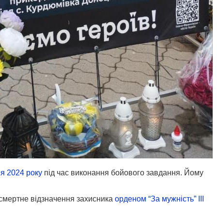
ня 2024 року
під час виконання бойового завдання. Йому
осмертне відзначення захисника
орденом “За мужність” III