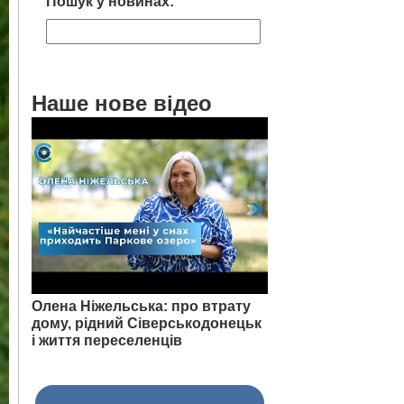
Пошук у новинах:
Наше нове відео
Олена Ніжельська: про втрату
дому, рідний Сіверськодонецьк
і життя переселенців