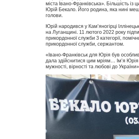
міста Івано-Франківська». Більшість із 
Юрій Бекало. Його родина, яка нині меш
голови.
Юрій народився у Кам’яногірці Іллінецьк
на Луганщині. 11 лютого 2022 року підп
прикордонної служби 3 категорії, поміч
прикордонної служби, сержантом.
«Івано-Франківськ для Юрія був особлив
дала здійснитися цим мріям… Ім’я Юрія
мужності, вірності та любові до України»