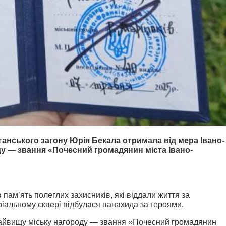
анського загону Юрія Бекала отримала від мера Івано-
у — звання «Почесний громадянин міста Івано-
памʼять полеглих захисників, які віддали життя за
ріальному сквері відбулася панахида за героями.
найвищу міську нагороду — звання «Почесний громадянин