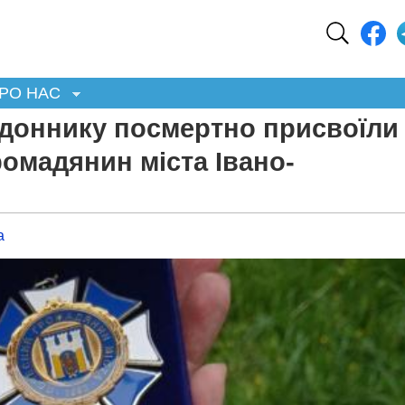
РО НАС
доннику посмертно присвоїли
омадянин міста Івано-
а