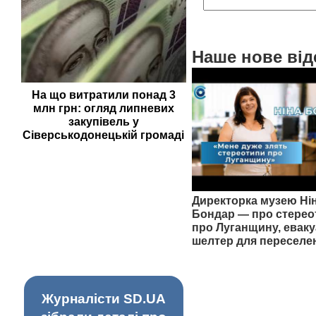
Наше нове від
На що витратили понад 3
млн грн: огляд липневих
закупівель у
Сіверськодонецькій громаді
Директорка музею Ні
Бондар — про стерео
про Луганщину, еваку
шелтер для переселе
Журналісти SD.UA