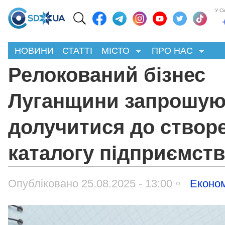
У С
НОВИНИ
СТАТТІ
МІСТО
ПРО НАС
Релокований бізнес
Луганщини запрошую
долучитися до створ
каталогу підприємст
Опубліковано 25.08.2025 - 13:00
Економ