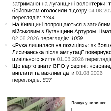
затриманої на Луганщині волонтерки: 
бойовикам оголосили підозру
04.08.20
переглядів:
1344
На Київщині попрощаються з загиблим
військовим з Луганщини Артуром Шма
02.08.2026
переглядів:
1059
«Рука лишилася на позиціях»: як боєць
Лисичанська після ампутації повернув
цивільного життя
01.08.2026
перегляді
Що варто знати ВПО у серпні: нововве
виплати та важливі дати
01.08.2026
переглядів:
837
Пошук у новинах: