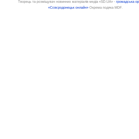
Творець та розміщувач новинних матеріалів медіа «SD.UA» -
громадська ор
«Сєвєродонецьк онлайн»
Окрема подяка MDF.