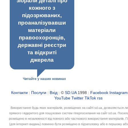
зібрали деталі про
кожного з
підозрюваних,
проаналізувавши
матеріали
правоохоронців,
державні реєстри
та відкриті
джерела
Читайте у наших новинах
Контакти
:
Послуги
:
Вхід
: ©
SD.UA
1998 :
Facebook
Instagram
YouTube
Twitter
TikTok
rss
Використання будь-яких матеріалів, розміщених на сайті sd.ua, дозволяється л
прямого і відкритого для пошукових систем гіперпосилання на сайт sd.ua. Посил
розміщено в незалежності від повного або часткового використання матеріалів. 
(для інтернет-видань) повинно бути розміщено в підзаголовку або в першому абз