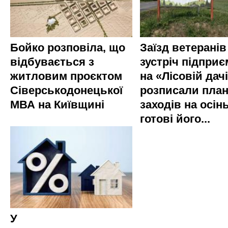
Бойко розповіла, що
Заїзд ветеранів
відбувається з
зустріч підприє
житловим проєктом
на «Лісовій дач
Сіверськодонецької
розписали пла
МВА на Київщині
заходів на осінь
готові його...
У