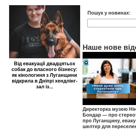
Пошук у новинах:
Наше нове від
Від евакуації двадцятьох
собак до власного бізнесу:
як кінологиня з Луганщини
відкрила в Дніпрі хендлінг-
зал із...
Директорка музею Ні
Бондар — про стерео
про Луганщину, еваку
шелтер для переселе