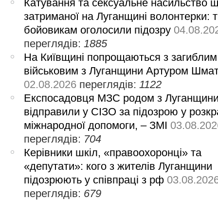
Катування та сексуальне насильство 
затриманої на Луганщині волонтерки: 
бойовикам оголосили підозру
04.08.20
переглядів:
1885
На Київщині попрощаються з загиблим
військовим з Луганщини Артуром Шма
02.08.2026
переглядів:
1122
Експосадовця МЗС родом з Луганщин
відправили у СІЗО за підозрою у розкр
міжнародної допомоги, – ЗМІ
03.08.202
переглядів:
704
Керівники шкіл, «правоохоронці» та
«депутати»: кого з жителів Луганщини
підозрюють у співпраці з рф
03.08.202
переглядів:
679