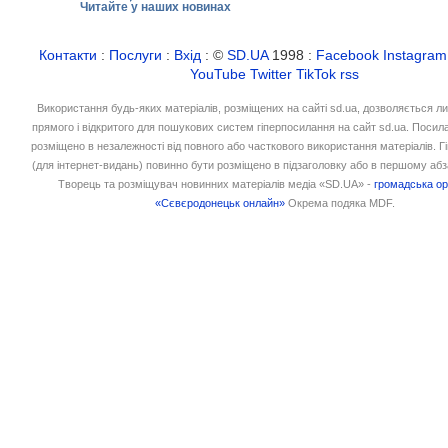
Читайте у наших новинах
Контакти
:
Послуги
:
Вхід
: ©
SD.UA
1998 :
Facebook
Instagram
YouTube
Twitter
TikTok
rss
Використання будь-яких матеріалів, розміщених на сайті sd.ua, дозволяється л
прямого і відкритого для пошукових систем гіперпосилання на сайт sd.ua. Посил
розміщено в незалежності від повного або часткового використання матеріалів. 
(для інтернет-видань) повинно бути розміщено в підзаголовку або в першому абз
Творець та розміщувач новинних матеріалів медіа «SD.UA» -
громадська ор
«Сєвєродонецьк онлайн»
Окрема подяка MDF.