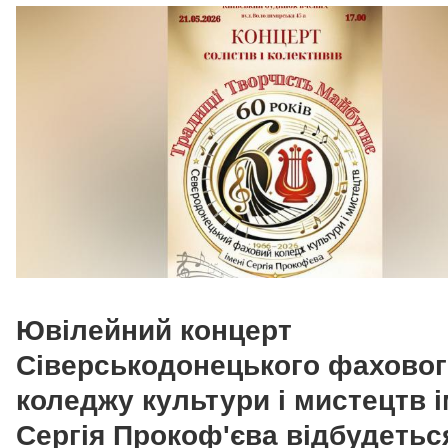
Ювілейний концерт
Сіверськодонецького фаховог
коледжу культури і мистецтв і
Сергія Прокоф'єва відбудетьс