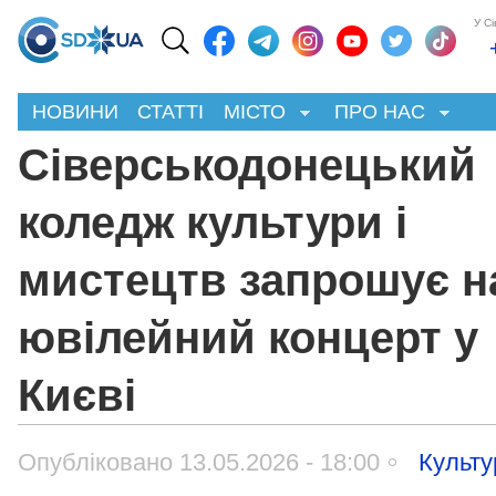
У С
НОВИНИ
СТАТТІ
МІСТО
ПРО НАС
Сіверськодонецький
коледж культури і
мистецтв запрошує н
ювілейний концерт у
Києві
Опубліковано 13.05.2026 - 18:00
Культу