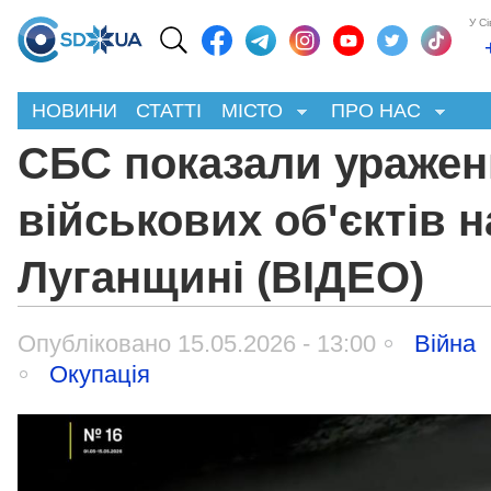
У С
НОВИНИ
СТАТТІ
МІСТО
ПРО НАС
СБС показали уражен
військових об'єктів н
Луганщині (ВІДЕО)
Опубліковано 15.05.2026 - 13:00
Війна
Окупація