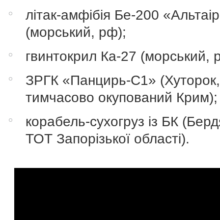
літак-амфібія Бе-200 «Альтаі
(морський, рф);
гвинтокрил Ка-27 (морський, 
ЗРГК «Панцирь-С1» (Хуторок
тимчасово окупований Крим);
корабель-сухогруз із БК (Берд
ТОТ Запорізької області).