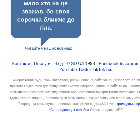
мало хто на це
зважав, бо своя
сорочка ближче до
тіла.
Читайте у наших новинах
Контакти
:
Послуги
:
Вхід
: ©
SD.UA
1998 :
Facebook
Instagram
YouTube
Twitter
TikTok
rss
Використання будь-яких матеріалів, розміщених на сайті sd.ua, дозволяється л
прямого і відкритого для пошукових систем гіперпосилання на сайт sd.ua. Посил
розміщено в незалежності від повного або часткового використання матеріалів. 
(для інтернет-видань) повинно бути розміщено в підзаголовку або в першому абз
Творець та розміщувач новинних матеріалів медіа «SD.UA» -
громадська ор
«Сєвєродонецьк онлайн»
Окрема подяка MDF.