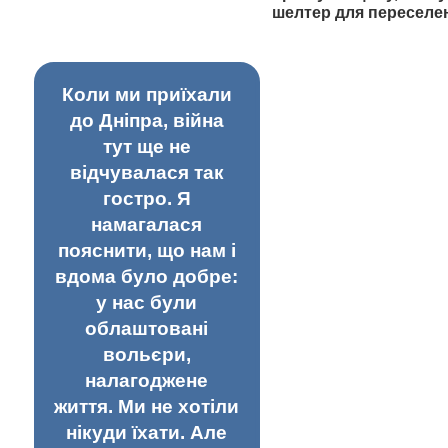
шелтер для переселе
Коли ми приїхали
до Дніпра, війна
тут ще не
відчувалася так
гостро. Я
намагалася
пояснити, що нам і
вдома було добре:
у нас були
облаштовані
вольєри,
налагоджене
життя. Ми не хотіли
нікуди їхати. Але