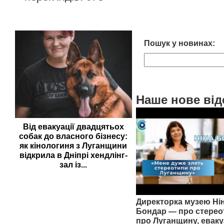
Пошук у новинах:
Наше нове від
Від евакуації двадцятьох
собак до власного бізнесу:
як кінологиня з Луганщини
відкрила в Дніпрі хендлінг-
зал із...
Директорка музею Ні
Бондар — про стерео
про Луганщину, еваку