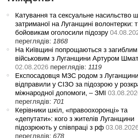
Катування та сексуальне насильство 
затриманої на Луганщині волонтерки: 
бойовикам оголосили підозру
04.08.20
переглядів:
1868
На Київщині попрощаються з загиблим
військовим з Луганщини Артуром Шма
02.08.2026
переглядів:
1119
Експосадовця МЗС родом з Луганщин
відправили у СІЗО за підозрою у розкр
міжнародної допомоги, – ЗМІ
03.08.202
переглядів:
701
Керівники шкіл, «правоохоронці» та
«депутати»: кого з жителів Луганщини
підозрюють у співпраці з рф
03.08.202
переглядів:
678