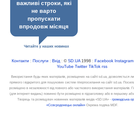
важливі строки, які
не варто
пропускати
впродовж місяця
Читайте у наших новинах
Контакти
:
Послуги
:
Вхід
: ©
SD.UA
1998 :
Facebook
Instagram
YouTube
Twitter
TikTok
rss
Використання будь-яких матеріалів, розміщених на сайті sd.ua, дозволяється л
прямого і відкритого для пошукових систем гіперпосилання на сайт sd.ua. Посил
розміщено в незалежності від повного або часткового використання матеріалів. 
(для інтернет-видань) повинно бути розміщено в підзаголовку або в першому абз
Творець та розміщувач новинних матеріалів медіа «SD.UA» -
громадська ор
«Сєвєродонецьк онлайн»
Окрема подяка MDF.