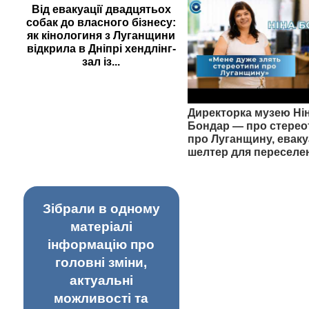
Від евакуації двадцятьох
собак до власного бізнесу:
як кінологиня з Луганщини
відкрила в Дніпрі хендлінг-
зал із...
Директорка музею Ні
Бондар — про стерео
про Луганщину, еваку
шелтер для переселе
Зібрали в одному
матеріалі
інформацію про
головні зміни,
актуальні
можливості та