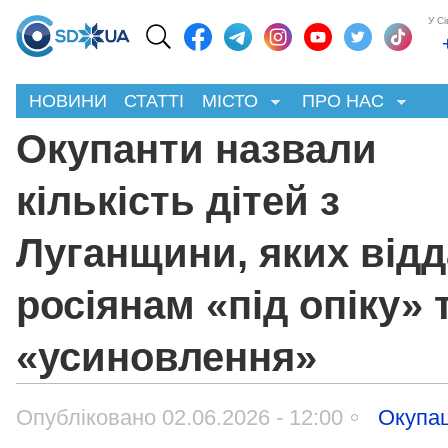
У С
НОВИНИ
СТАТТІ
МІСТО
ПРО НАС
Окупанти назвали
кількість дітей з
Луганщини, яких від
росіянам «під опіку» 
«усиновлення»
Опубліковано 02.06.2026 - 12:00
Окупац