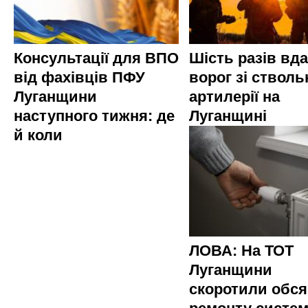
Консультації для ВПО
Шість разів вд
від фахівців ПФУ
ворог зі стволь
Луганщини
артилерії на
наступного тижня: де
Луганщині
й коли
ЛОВА: На ТОТ
Луганщини
скоротили обся