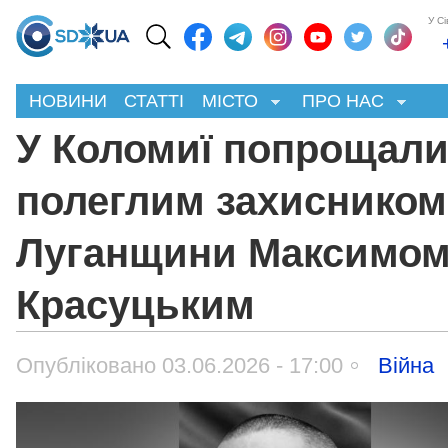
У С
НОВИНИ
СТАТТІ
МІСТО
ПРО НАС
У Коломиї попрощали
полеглим захисником
Луганщини Максимо
Красуцьким
Опубліковано 03.06.2026 - 17:00
Війна