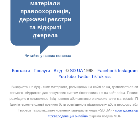
матеріали
правоохоронців,
державні реєстри
та відкриті
джерела
Читайте у наших новинах
Контакти
:
Послуги
:
Вхід
: ©
SD.UA
1998 :
Facebook
Instagram
YouTube
Twitter
TikTok
rss
Використання будь-яких матеріалів, розміщених на сайті sd.ua, дозволяється л
прямого і відкритого для пошукових систем гіперпосилання на сайт sd.ua. Посил
розміщено в незалежності від повного або часткового використання матеріалів. 
(для інтернет-видань) повинно бути розміщено в підзаголовку або в першому абз
Творець та розміщувач новинних матеріалів медіа «SD.UA» -
громадська ор
«Сєвєродонецьк онлайн»
Окрема подяка MDF.