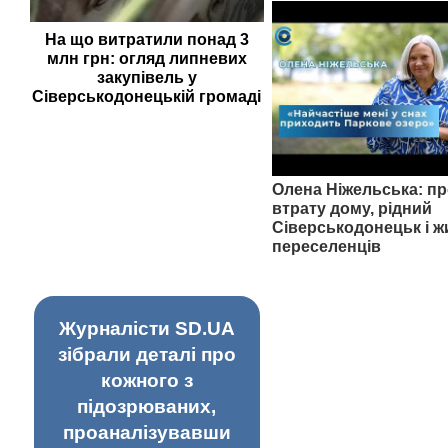
На що витратили понад 3
млн грн: огляд липневих
закупівель у
Сіверськодонецькій громаді
Олена Ніжельська: пр
втрату дому, рідний
Сіверськодонецьк і ж
переселенців
Журналісти SD.UA
зібрали деталі про
кожного з
підозрюваних,
проаналізувавши