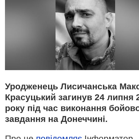
Уродженець Лисичанська Мак
Красуцький загинув 24 липня 
року під час виконання бойов
завдання на Донеччині.
Про це
повідомляє
Інформатор.