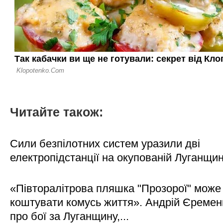
Читайте також:
Сили безпілотних систем уразили дві
електропідстанції на окупованій Луганщи
«Півторалітрова пляшка "Прозорої" може
коштувати комусь життя». Андрій Єреме
про бої за Луганщину,...