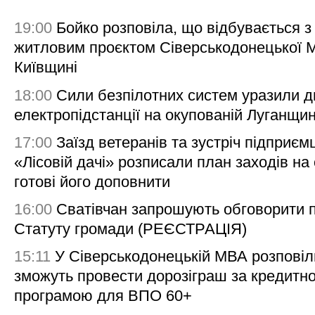
19:00
Бойко розповіла, що відбувається з
житловим проєктом Сіверськодонецької 
Київщині
18:00
Сили безпілотних систем уразили д
електропідстанції на окупованій Луганщи
17:00
Заїзд ветеранів та зустріч підприємц
«Лісовій дачі» розписали план заходів на 
готові його доповнити
16:00
Сватівчан запрошують обговорити 
Статуту громади (РЕЄСТРАЦІЯ)
15:11
У Сіверськодонецькій МВА розповіл
зможуть провести дорозіграш за кредитн
програмою для ВПО 60+