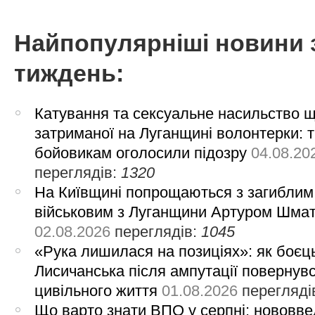
Найпопулярніші новини 
тиждень:
Катування та сексуальне насильство 
затриманої на Луганщині волонтерки: 
бойовикам оголосили підозру
04.08.20
переглядів:
1320
На Київщині попрощаються з загиблим
військовим з Луганщини Артуром Шма
02.08.2026
переглядів:
1045
«Рука лишилася на позиціях»: як боєць
Лисичанська після ампутації повернув
цивільного життя
01.08.2026
перегляді
Що варто знати ВПО у серпні: нововве