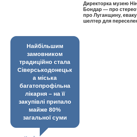
Директорка музею Ні
Бондар — про стерео
про Луганщину, еваку
шелтер для переселе
Найбільшим
замовником
традиційно стала
Сіверськодонецьк
а міська
багатопрофільна
лікарня – на її
закупівлі припало
майже 80%
загальної суми