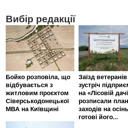
Вибір редакції
Бойко розповіла, що
Заїзд ветеранів
відбувається з
зустріч підприє
житловим проєктом
на «Лісовій дач
Сіверськодонецької
розписали пла
МВА на Київщині
заходів на осінь
готові його...