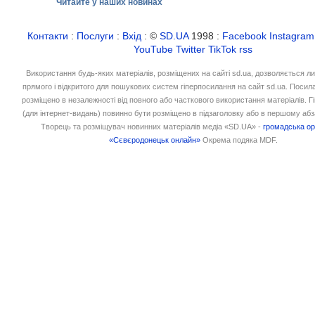
Читайте у наших новинах
Контакти
:
Послуги
:
Вхід
: ©
SD.UA
1998 :
Facebook
Instagram
YouTube
Twitter
TikTok
rss
Використання будь-яких матеріалів, розміщених на сайті sd.ua, дозволяється л
прямого і відкритого для пошукових систем гіперпосилання на сайт sd.ua. Посил
розміщено в незалежності від повного або часткового використання матеріалів. 
(для інтернет-видань) повинно бути розміщено в підзаголовку або в першому абз
Творець та розміщувач новинних матеріалів медіа «SD.UA» -
громадська ор
«Сєвєродонецьк онлайн»
Окрема подяка MDF.