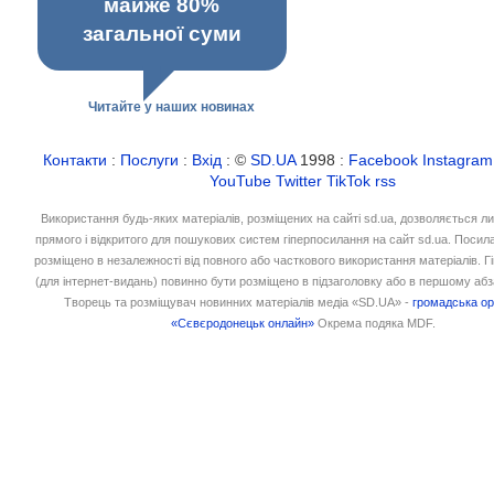
майже 80%
загальної суми
Читайте у наших новинах
Контакти
:
Послуги
:
Вхід
: ©
SD.UA
1998 :
Facebook
Instagram
YouTube
Twitter
TikTok
rss
Використання будь-яких матеріалів, розміщених на сайті sd.ua, дозволяється л
прямого і відкритого для пошукових систем гіперпосилання на сайт sd.ua. Посил
розміщено в незалежності від повного або часткового використання матеріалів. 
(для інтернет-видань) повинно бути розміщено в підзаголовку або в першому абз
Творець та розміщувач новинних матеріалів медіа «SD.UA» -
громадська ор
«Сєвєродонецьк онлайн»
Окрема подяка MDF.