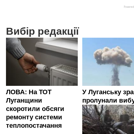
Вибір редакції
ЛОВА: На ТОТ
У Луганську зр
Луганщини
пролунали виб
скоротили обсяги
ремонту системи
теплопостачання