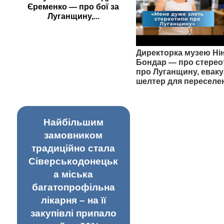
Єременко — про бої за
Луганщину,...
Директорка музею Ні
Бондар — про стерео
про Луганщину, еваку
шелтер для переселе
Найбільшим
замовником
традиційно стала
Сіверськодонецьк
а міська
багатопрофільна
лікарня – на її
закупівлі припало