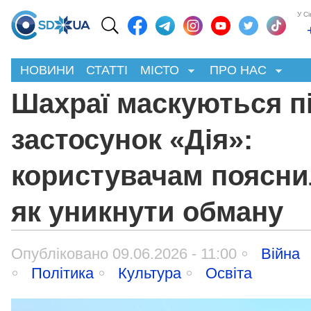
У С
НОВИНИ
СТАТТІ
МІСТО
ПРО НАС
Шахраї маскуються п
застосунок «Дія»:
користувачам поясни
як уникнути обману
Опубліковано 09.06.2026 - 11:00
Війна
Політика
Культура
Освіта