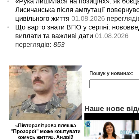
«Рука лишилася на позиціях»: як боєць
Лисичанська після ампутації повернув
цивільного життя
01.08.2026
перегляді
Що варто знати ВПО у серпні: нововве
виплати та важливі дати
01.08.2026
переглядів:
853
Пошук у новинах:
Наше нове від
«Півторалітрова пляшка
"Прозорої" може коштувати
комусь життя». Андрій