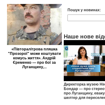
Пошук у новинах:
Наше нове від
«Півторалітрова пляшка
"Прозорої" може коштувати
комусь життя». Андрій
Єременко — про бої за
Луганщину,...
Директорка музею Ні
Бондар — про стерео
про Луганщину, еваку
шелтер для переселе