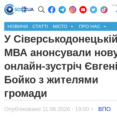
У С
НОВИНИ
СТАТТІ
МІСТО
ПРО НАС
У Сіверськодонецькі
МВА анонсували нов
онлайн-зустріч Євгені
Бойко з жителями
громади
Опубліковано 11.06.2026 - 19:00
ВПО