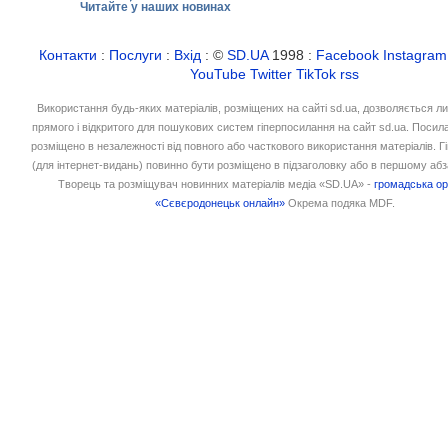
Читайте у наших новинах
Контакти
:
Послуги
:
Вхід
: ©
SD.UA
1998 :
Facebook
Instagram
YouTube
Twitter
TikTok
rss
Використання будь-яких матеріалів, розміщених на сайті sd.ua, дозволяється л
прямого і відкритого для пошукових систем гіперпосилання на сайт sd.ua. Посил
розміщено в незалежності від повного або часткового використання матеріалів. 
(для інтернет-видань) повинно бути розміщено в підзаголовку або в першому абз
Творець та розміщувач новинних матеріалів медіа «SD.UA» -
громадська ор
«Сєвєродонецьк онлайн»
Окрема подяка MDF.