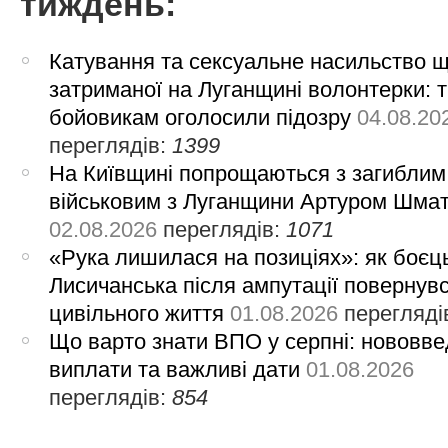
тиждень:
Катування та сексуальне насильство 
затриманої на Луганщині волонтерки: 
бойовикам оголосили підозру
04.08.20
переглядів:
1399
На Київщині попрощаються з загиблим
військовим з Луганщини Артуром Шма
02.08.2026
переглядів:
1071
«Рука лишилася на позиціях»: як боєць
Лисичанська після ампутації повернув
цивільного життя
01.08.2026
перегляді
Що варто знати ВПО у серпні: нововве
виплати та важливі дати
01.08.2026
переглядів:
854