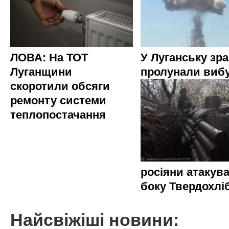
ЛОВА: На ТОТ
У Луганську зр
Луганщини
пролунали виб
скоротили обсяги
ремонту системи
теплопостачання
росіяни атакува
боку Твердохлі
Найсвіжіші новини: