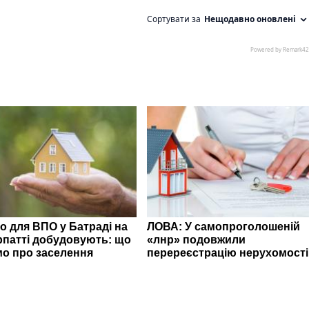
о для ВПО у Батраді на
ЛОВА: У самопроголошеній
рпатті добудовують: що
«лнр» подовжили
мо про заселення
перереєстрацію нерухомості