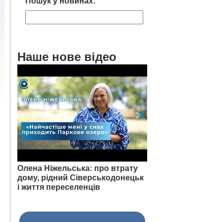
Пошук у новинах:
Наше нове відео
Олена Ніжельська: про втрату
дому, рідний Сіверськодонецьк
і життя переселенців