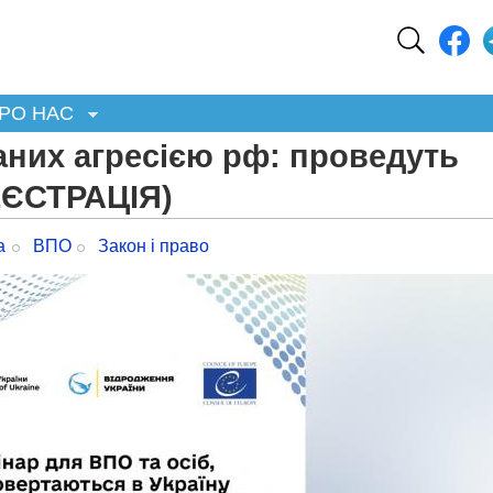
РО НАС
даних агресією рф: проведуть
ЕЄСТРАЦІЯ)
а
ВПО
Закон і право