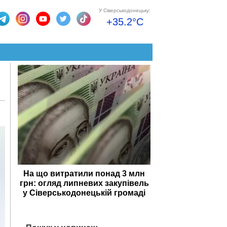
У Сіверськодонецьку:
+35.2°C
На що витратили понад 3 млн
грн: огляд липневих закупівель
у Сіверськодонецькій громаді