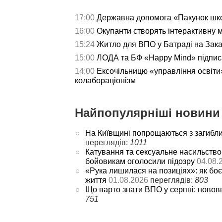
17:00
Державна допомога «Пакунок школ
16:00
Окупанти створять інтерактивну 
15:24
Житло для ВПО у Батраді на Зака
15:00
ЛОДА та БФ «Happy Mind» підпис
14:00
Ексочільницю «управління освіти»
колабораціонізм
Найпопулярніші новини 
На Київщині попрощаються з загибл
переглядів:
1011
Катування та сексуальне насильство
бойовикам оголосили підозру
04.08.
«Рука лишилася на позиціях»: як боє
життя
01.08.2026
переглядів:
803
Що варто знати ВПО у серпні: новов
751