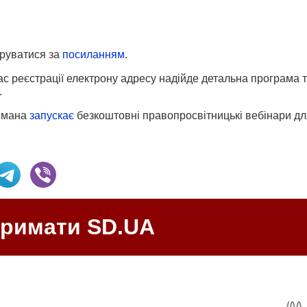
труватися за
посиланням
.
ас реєстрації електрону адресу надійде детальна програма 
.
смана
запускає
безкоштовні правопросвітницькі вебінари дл
тримати SD.UA