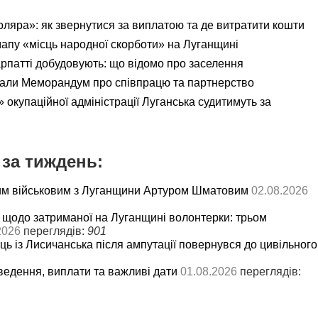
яра»: як звернутися за виплатою та де витратити кошти
мапу «місць народної скорботи» на Луганщині
рпатті добудовують: що відомо про заселення
али Меморандум про співпрацю та партнерство
 окупаційної адміністрації Луганська судитимуть за
за тиждень:
им військовим з Луганщини Артуром Шматовим
02.08.2026
 щодо затриманої на Луганщині волонтерки: трьом
2026
переглядів:
901
ць із Лисичанська після ампутації повернувся до цивільного
ведення, виплати та важливі дати
01.08.2026
переглядів: