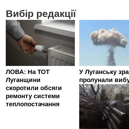
Вибір редакції
ЛОВА: На ТОТ
У Луганську зр
Луганщини
пролунали виб
скоротили обсяги
ремонту системи
теплопостачання