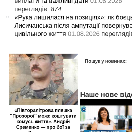
виплати та важливі дати
01.08.2026
переглядів:
874
«Рука лишилася на позиціях»: як боєць
Лисичанська після ампутації повернув
цивільного життя
01.08.2026
перегляді
Пошук у новинах:
Наше нове від
«Півторалітрова пляшка
"Прозорої" може коштувати
комусь життя». Андрій
Єременко — про бої за