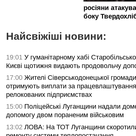
росіяни атакува
боку Твердохлі
Найсвіжіші новини:
19:01
У гуманітарному хабі Старобільсько
Києві щотижня видають продовольчу доп
17:00
Жителі Сіверськодонецької громад
отримують виплати за працевлаштування
релокованих підприємствах
15:00
Поліцейські Луганщини надали дом
допомогу двом пораненим військовим
13:02
ЛОВА: На ТОТ Луганщини скоротил
ремонту системи теплопостачання