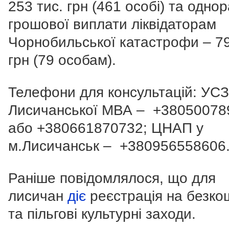
253 тис. грн (461 особі) та одно
грошової виплати ліквідаторам
Чорнобильської катастрофи – 79
грн (79 особам).
Телефони для консультацій:
УС
Лисичанської МВА
–
+38050078
або
+380661870732
;
ЦНАП у
м.Лисичанськ
–
+380956558606
Раніше повідомлялося, що для
лисичан
діє
реєстрація на безко
та пільгові культурні заходи.