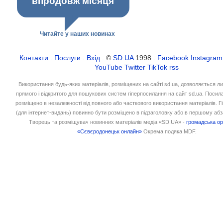
впродовж місяця
Читайте у наших новинах
Контакти
:
Послуги
:
Вхід
: ©
SD.UA
1998 :
Facebook
Instagram
YouTube
Twitter
TikTok
rss
Використання будь-яких матеріалів, розміщених на сайті sd.ua, дозволяється л
прямого і відкритого для пошукових систем гіперпосилання на сайт sd.ua. Посил
розміщено в незалежності від повного або часткового використання матеріалів. 
(для інтернет-видань) повинно бути розміщено в підзаголовку або в першому абз
Творець та розміщувач новинних матеріалів медіа «SD.UA» -
громадська ор
«Сєвєродонецьк онлайн»
Окрема подяка MDF.