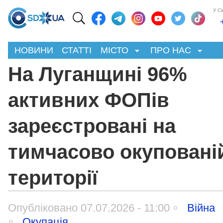
У С
НОВИНИ
СТАТТІ
МІСТО
ПРО НАС
На Луганщині 96%
активних ФОПів
зареєстровані на
тимчасово окуповані
території
Опубліковано 07.07.2026 - 11:00
Війна
Окупація