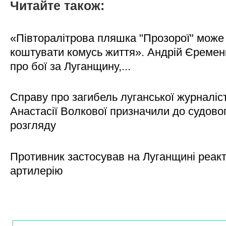
Читайте також:
«Півторалітрова пляшка "Прозорої" може
коштувати комусь життя». Андрій Єреме
про бої за Луганщину,...
Справу про загибель луганської журналіс
Анастасії Волкової призначили до судово
розгляду
Противник застосував на Луганщині реак
артилерію