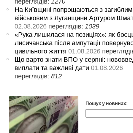
переглядів:
1270
На Київщині попрощаються з загиблим
військовим з Луганщини Артуром Шма
02.08.2026
переглядів:
1039
«Рука лишилася на позиціях»: як боєць
Лисичанська після ампутації повернув
цивільного життя
01.08.2026
перегляді
Що варто знати ВПО у серпні: нововве
виплати та важливі дати
01.08.2026
переглядів:
812
Пошук у новинах: