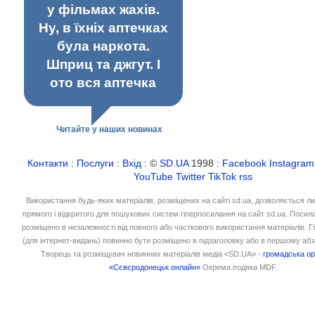
у фільмах жахів.
Ну, в їхніх аптечках
була наркота.
Шприц та джгут. І
ото вся аптечка
Читайте у наших новинах
Контакти
:
Послуги
:
Вхід
: ©
SD.UA
1998 :
Facebook
Instagram
YouTube
Twitter
TikTok
rss
Використання будь-яких матеріалів, розміщених на сайті sd.ua, дозволяється л
прямого і відкритого для пошукових систем гіперпосилання на сайт sd.ua. Посил
розміщено в незалежності від повного або часткового використання матеріалів. 
(для інтернет-видань) повинно бути розміщено в підзаголовку або в першому абз
Творець та розміщувач новинних матеріалів медіа «SD.UA» -
громадська ор
«Сєвєродонецьк онлайн»
Окрема подяка MDF.