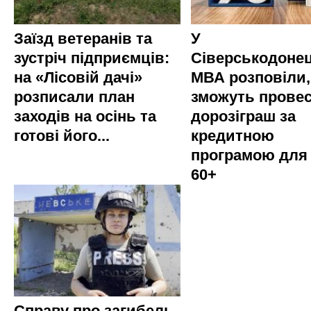
Заїзд ветеранів та
У
зустріч підприємців:
Сіверськодонец
на «Лісовій дачі»
МВА розповіли,
розписали план
зможуть прове
заходів на осінь та
дорозіграш за
готові його...
кредитною
програмою для
60+
Справу про загибель