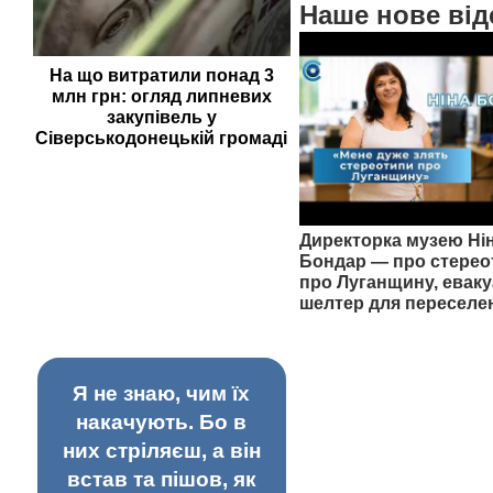
Наше нове від
На що витратили понад 3
млн грн: огляд липневих
закупівель у
Сіверськодонецькій громаді
Директорка музею Ні
Бондар — про стерео
про Луганщину, еваку
шелтер для переселе
Я не знаю, чим їх
накачують. Бо в
них стріляєш, а він
встав та пішов, як