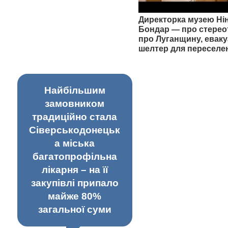
Директорка музею Ні
Бондар — про стерео
про Луганщину, еваку
шелтер для переселе
Найбільшим
замовником
традиційно стала
Сіверськодонецьк
а міська
багатопрофільна
лікарня – на її
закупівлі припало
майже 80%
загальної суми