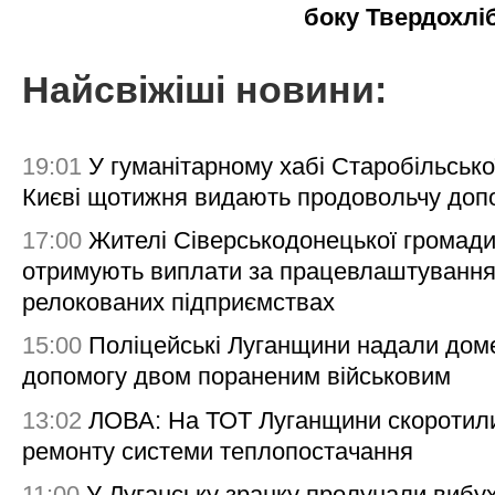
боку Твердохлі
Найсвіжіші новини:
19:01
У гуманітарному хабі Старобільсько
Києві щотижня видають продовольчу доп
17:00
Жителі Сіверськодонецької громад
отримують виплати за працевлаштування
релокованих підприємствах
15:00
Поліцейські Луганщини надали дом
допомогу двом пораненим військовим
13:02
ЛОВА: На ТОТ Луганщини скоротил
ремонту системи теплопостачання
11:00
У Луганську зранку пролунали вибу