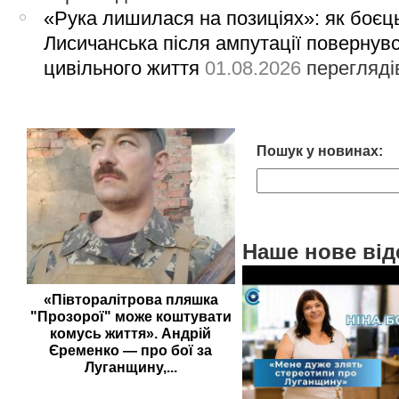
«Рука лишилася на позиціях»: як боєць
Лисичанська після ампутації повернув
цивільного життя
01.08.2026
перегляді
Пошук у новинах:
Наше нове від
«Півторалітрова пляшка
"Прозорої" може коштувати
комусь життя». Андрій
Єременко — про бої за
Луганщину,...