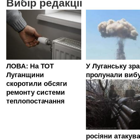
Вибір редакції
ЛОВА: На ТОТ
У Луганську зр
Луганщини
пролунали виб
скоротили обсяги
ремонту системи
теплопостачання
росіяни атакува