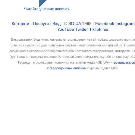
Читайте у наших новинах
Контакти
:
Послуги
:
Вхід
: ©
SD.UA
1998 :
Facebook
Instagram
YouTube
Twitter
TikTok
rss
Використання будь-яких матеріалів, розміщених на сайті sd.ua, дозволяється л
прямого і відкритого для пошукових систем гіперпосилання на сайт sd.ua. Посил
розміщено в незалежності від повного або часткового використання матеріалів. 
(для інтернет-видань) повинно бути розміщено в підзаголовку або в першому абз
Творець та розміщувач новинних матеріалів медіа «SD.UA» -
громадська ор
«Сєвєродонецьк онлайн»
Окрема подяка MDF.