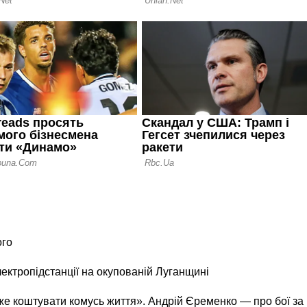
ого
лектропідстанції на окупованій Луганщині
же коштувати комусь життя». Андрій Єременко — про бої за