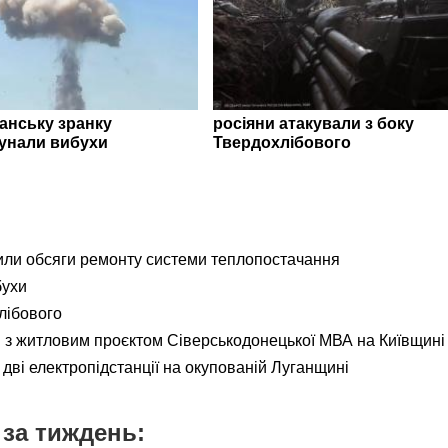
ганську зранку
росіяни атакували з боку
унали вибухи
Твердохлібового
ли обсяги ремонту системи теплопостачання
бухи
лібового
я з житловим проєктом Сіверськодонецької МВА на Київщині
дві електропідстанції на окупованій Луганщині
за тиждень: