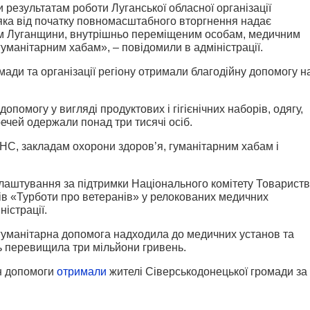
 результатам роботи Луганської обласної організації
яка від початку повномасштабного вторгнення надає
ям Луганщини, внутрішньо переміщеним особам, медичним
уманітарним хабам», – повідомили в адміністрації.
мади та організації регіону отримали благодійну допомогу н
помогу у вигляді продуктових і гігієнічних наборів, одягу,
речей одержали понад три тисячі осіб.
НС, закладам охорони здоров’я, гуманітарним хабам і
лаштування за підтримки Національного комітету Товарист
ів «Турботи про ветеранів» у релокованих медичних
істрації.
у гуманітарна допомога надходила до медичних установ та
ть перевищила три мільйони гривень.
рн допомоги
отримали
жителі Сіверськодонецької громади за