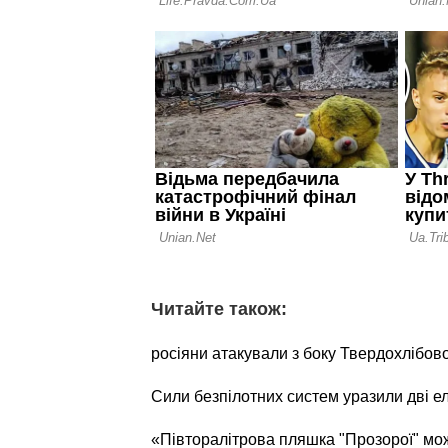
Читайте також:
росіяни атакували з боку Твердохлібов
Сили безпілотних систем уразили дві е
«Півторалітрова пляшка "Прозорої" мо