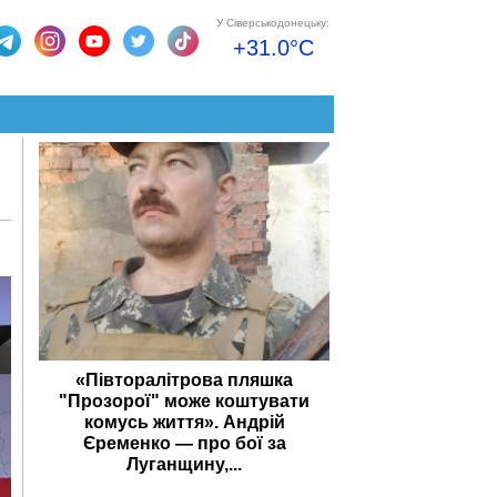
У Сіверськодонецьку:
+31.0°C
«Півторалітрова пляшка
"Прозорої" може коштувати
комусь життя». Андрій
Єременко — про бої за
Луганщину,...