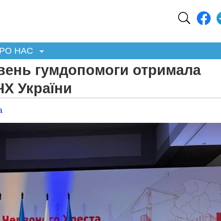
РО НАС
ивень гумдопомоги отримала
ЧХ України
а