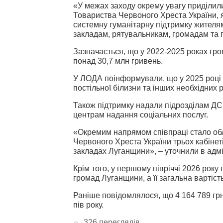
«У межах заходу окрему увагу приділили
Товариства Червоного Хреста України, 
системну гуманітарну підтримку жител
закладам, рятувальникам, громадам та г
Зазначається, що у 2022-2025 роках гро
понад 30,7 млн гривень.
У ЛОДА поінформували, що у 2025 році до
постільної білизни та інших необхідних 
Також підтримку надали підрозділам ДС
центрам надання соціальних послуг.
«Окремим напрямом співпраці стало об
Червоного Хреста України трьох кабінет
закладах Луганщини», – уточнили в адмін
Крім того, у першому півріччі 2026 рок
громад Луганщини, а її загальна вартіс
Раніше повідомлялося, що 4 164 789 г
пів року.
326 переглядів