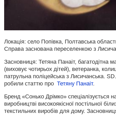
Локація: село Попівка, Полтавська област
Справа заснована переселенкою з Лисича
Засновниця: Тетяна Панаіт, багатодітна м
(виховує чотирьох дітей), ветеранка, кол
патрульна поліцейська з Лисичанська. SD
робили статтю про
Тетяну Панаіт
.
Бренд «Сонько Дрімко» спеціалізується н
виробництві високоякісної постільної біли
текстильних виробів для дому. Засновниц