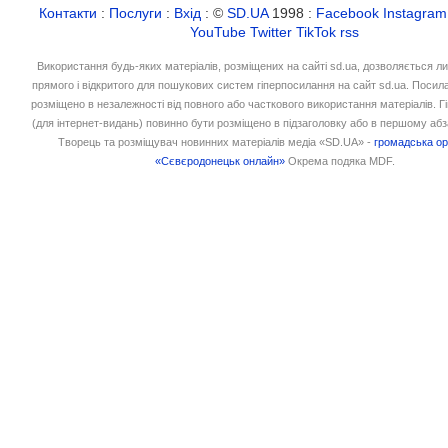
Контакти
:
Послуги
:
Вхід
: ©
SD.UA
1998 :
Facebook
Instagram
YouTube
Twitter
TikTok
rss
Використання будь-яких матеріалів, розміщених на сайті sd.ua, дозволяється л
прямого і відкритого для пошукових систем гіперпосилання на сайт sd.ua. Посил
розміщено в незалежності від повного або часткового використання матеріалів. 
(для інтернет-видань) повинно бути розміщено в підзаголовку або в першому абз
Творець та розміщувач новинних матеріалів медіа «SD.UA» -
громадська ор
«Сєвєродонецьк онлайн»
Окрема подяка MDF.