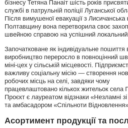
бізнесу Тетяна Панаіт шість років присвя
службі в патрульній поліції Луганської обл
Після вимушеної евакуації з Лисичанська 
Полтавщину вона перетворила своє захо
швейною справою на успішний локальний 
Започатковане як індивідуальне пошиття 
виробництво переросло в повноцінний ш
міні-цех у сільській місцевості. Підприємс
важливу соціальну місію — створення но
робочих місць на селі, завдяки чому
працевлаштовано кількох жительок села П
Проєкт є лауреатом відзнаки «Незламні зі
та амбасадором «Спільноти Відновлення»
Асортимент продукції та пос