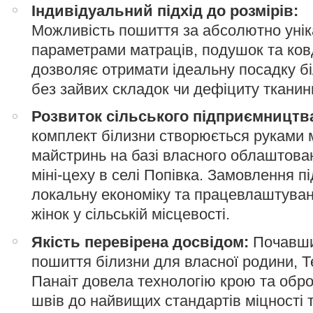
Індивідуальний підхід до розмірів:
Можливість пошиття за абсолютно уні
параметрами матраців, подушок та ков
дозволяє отримати ідеальну посадку б
без зайвих складок чи дефіциту тканин
Розвиток сільського підприємництв
комплект білизни створюється руками 
майстринь на базі власного облаштова
міні-цеху в селі Попівка. Замовлення п
локальну економіку та працевлаштува
жінок у сільській місцевості.
Якість перевірена досвідом:
Почавши
пошиття білизни для власної родини, Т
Панаіт довела технологію крою та обр
швів до найвищих стандартів міцності 