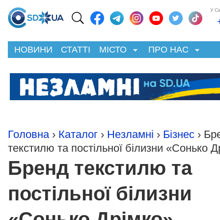
У С
НОВИНИ
СТАТТІ
МІСТО
ПРО НАС
Головна
›
Каталог
›
Незламні
›
Бізнес
› Бр
текстилю та постільної білизни «Сонько Д
Бренд текстилю та
постільної білизни
«Сонько Дрімко»