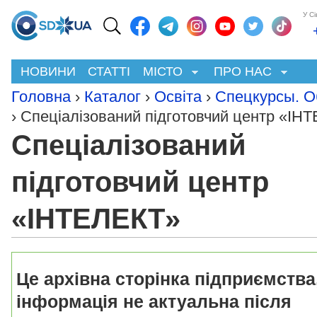
У С
НОВИНИ
СТАТТІ
МІСТО
ПРО НАС
Головна
›
Каталог
›
Освіта
›
Спецкурсы. О
› Спеціалізований підготовчий центр «ІН
Спеціалізований
підготовчий центр
«ІНТЕЛЕКТ»
Це архівна сторінка підприємства
інформація не актуальна після