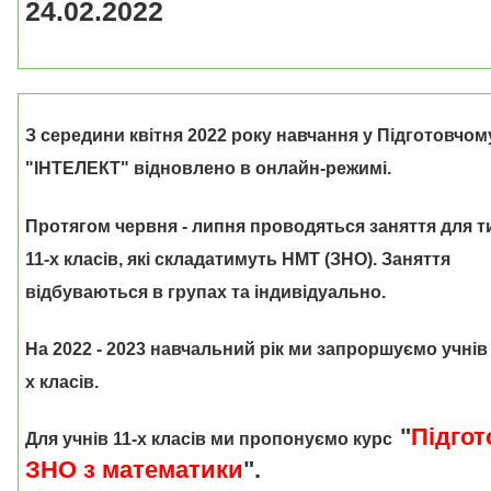
24.02.2022
З середини квітня 2022 року навчання у Підготовчом
"ІНТЕЛЕКТ" відновлено в онлайн-режимі.
Протягом червня - липня проводяться заняття для т
11-х класів, які складатимуть НМТ (ЗНО). Заняття
відбуваються в групах та індивідуально.
На 2022 - 2023 навчальний рік ми запроршуємо учнів 8
х класів.
"
Підгот
Для учнів 11-х класів ми пропонуємо курс
ЗНО з математики
".