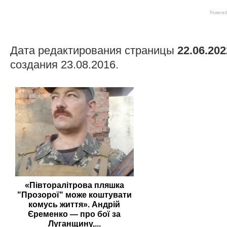
Дата редактирования страницы
22.06.202
создания 23.08.2016.
«Півторалітрова пляшка
"Прозорої" може коштувати
комусь життя». Андрій
Єременко — про бої за
Луганщину,...