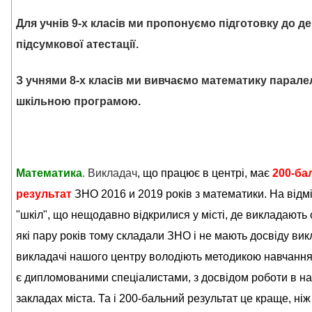
Для учнів 9-х класів ми пропонуємо підготовку до д
підсумкової атестації.
З учнями 8-х класів ми вивчаємо математику парале
шкільною програмою.
Математика
.
Викладач
, що працює в центрі, має
200-ба
результат
ЗНО 2016 и 2019 років з математики
. На відм
"шкіл", що нещодавно відкрилися у місті, де викладають 
які пару років тому складали ЗНО і не мають досвіду ви
викладачі нашого центру володіють методикою навчання,
є дипломованими спеціалистами, з досвідом роботи в н
закладах міста. Та і 200-бальний результат це краще, ніж