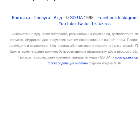
Контакти
:
Послуги
:
Вхід
: ©
SD.UA
1998 :
Facebook
Instagram
YouTube
Twitter
TikTok
rss
Використання будь-яких матеріалів, розміщених на сайті sd.ua, дозволяється л
прямого і відкритого для пошукових систем гіперпосилання на сайт sd.ua. Посил
розміщено в незалежності від повного або часткового використання матеріалів. 
(для інтернет-видань) повинно бути розміщено в підзаголовку або в першому абз
Творець та розміщувач новинних матеріалів медіа «SD.UA» -
громадська ор
«Сєвєродонецьк онлайн»
Окрема подяка MDF.