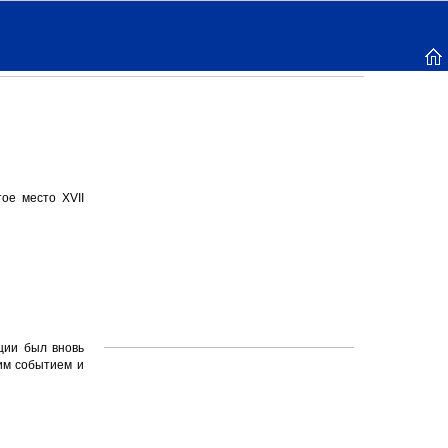
ое место XVII
ции был вновь
им событием и