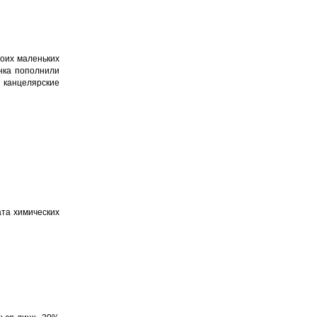
роих маленьких
нка пополнили
 канцелярские
ата химических