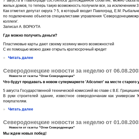
7 августа в Павлограде состоялось долгожданное событие, можно сказат
жилых домов, то теперь такую возможность получили все, за исключением 3
Как отметил депутат округа ? 5, в который входит Павлоград, Е.М. Рыбаль
по подключению объектов специалистами управления 'Северодонецкмежрайг
коллеги'.
Записал А. ВОРКУТА
Где можно получить деньги?
Пластиковые карты дают своему хозяину много возможностей
С их помощью можно даже открыть краткосрочный кредит
»
Читать далее
Северодонецкие новости за неделю от 06.08.200
Новости от газеты "Огни Северодонецка"
Что будут продавать в новом супермаркете 'Абсолют' на месте старого
5 августа Государственной технической комиссией во главе с В.Е. Грицишин
В руки строителей здание, известное северодончанам как универсам 
покупателям.
»
Читать далее
Северодонецкие новости за неделю от 01.08.200
Новости от газеты "Огни Северодонецка"
Мы ждем новых побед!