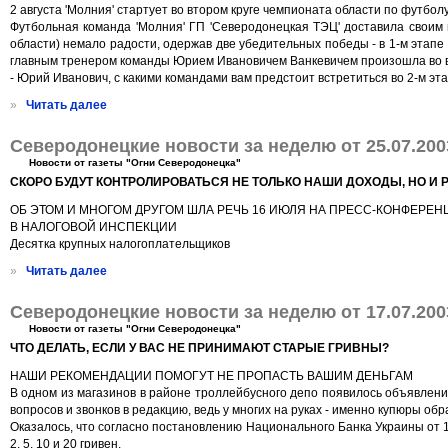
2 августа 'Молния' стартует во втором круге чемпионата области по футбол
Футбольная команда 'Молния' ГП 'Северодонецкая ТЭЦ' доставила своим
области) немало радости, одержав две убедительных победы - в 1-м этапе
главным тренером команды Юрием Ивановичем Ванкевичем произошла во вре
- Юрий Иванович, с какими командами вам предстоит встретиться во 2-м э
»
Читать далее
Северодонецкие новости за неделю от 25.07.200
Новости от газеты "Огни Северодонецка"
СКОРО БУДУТ КОНТРОЛИРОВАТЬСЯ НЕ ТОЛЬКО НАШИ ДОХОДЫ, НО И
ОБ ЭТОМ И МНОГОМ ДРУГОМ ШЛА РЕЧЬ 16 ИЮЛЯ НА ПРЕСС-КОНФЕРЕН
В НАЛОГОВОЙ ИНСПЕКЦИИ
Десятка крупных налогоплательщиков
»
Читать далее
Северодонецкие новости за неделю от 17.07.200
Новости от газеты "Огни Северодонецка"
ЧТО ДЕЛАТЬ, ЕСЛИ У ВАС НЕ ПРИНИМАЮТ СТАРЫЕ ГРИВНЫ?
НАШИ РЕКОМЕНДАЦИИ ПОМОГУТ НЕ ПРОПАСТЬ ВАШИМ ДЕНЬГАМ
В одном из магазинов в районе троллейбусного депо появилось объявление
вопросов и звонков в редакцию, ведь у многих на руках - именно купюры обр
Оказалось, что согласно постановлению Национального Банка Украины от 18
2, 5, 10 и 20 гривен.