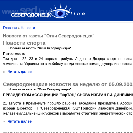
Главная
»
Новости
Новости от газеты "Огни Северодонецка"
Новости спорта
Новости от газеты "Огни Северодонецка"
Пятое место
Три дня – 22, 23 и 24 апреля трибуны Ледового Дворца спорта не зна
чемпионата Украины по волейболу среди женских команд суперлиги сезона 2
»
Читать далее
Северодонецкие новости за неделю от 05.09.200
Новости от газеты "Огни Северодонецка"
ПРЕЗИДЕНТОМ АССОЦИАЦИИ "УкрТЭЦ" СНОВА ИЗБРАН Г.И. ДИНЕЙКИ
21 августа в Кременчуге прошло рабочее заседание президиума Ассоци
избран директор ГП "Северодонецкая ТЭЦ" Григорий Иванович Динейкин.
желает ему дальнейших успехов в выработке стратегии энергетической отр
»
Читать далее