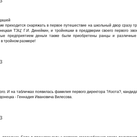
3
ндашей
маме приходится снаряжать в первое путешествие на школьный двор сразу т
нецкая ТЭЦ' Г.И. Динейкин, и тройняшки в преддверии своего первого зво
ные предприятием деньги также были приобретены ранцы и различные
е в тройном размере!
3
ого. И на табличках появилась фамилия первого директора ?Азота?, кандид
донецка - Геннадия Ивановича Вилесова.
3