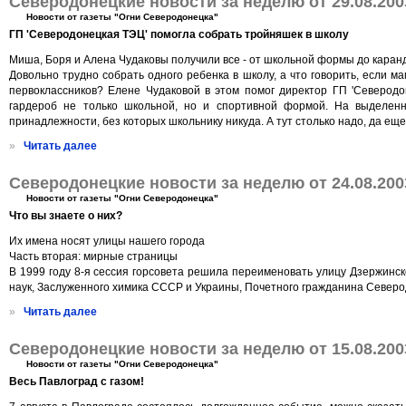
Северодонецкие новости за неделю от 29.08.200
Новости от газеты "Огни Северодонецка"
ГП 'Северодонецкая ТЭЦ' помогла собрать тройняшек в школу
Миша, Боря и Алена Чудаковы получили все - от школьной формы до кара
Довольно трудно собрать одного ребенка в школу, а что говорить, если 
первоклассников? Елене Чудаковой в этом помог директор ГП 'Северодо
гардероб не только школьной, но и спортивной формой. На выделен
принадлежности, без которых школьнику никуда. А тут столько надо, да ещ
»
Читать далее
Северодонецкие новости за неделю от 24.08.200
Новости от газеты "Огни Северодонецка"
Что вы знаете о них?
Их имена носят улицы нашего города
Часть вторая: мирные страницы
В 1999 году 8-я сессия горсовета решила переименовать улицу Дзержинск
наук, Заслуженного химика СССР и Украины, Почетного гражданина Северо
»
Читать далее
Северодонецкие новости за неделю от 15.08.200
Новости от газеты "Огни Северодонецка"
Весь Павлоград с газом!