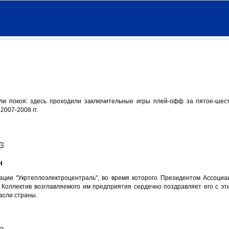
ли покоя: здесь проходили заключительные игры плей-офф за пятое-шест
007-2008 гг.
3
Н
ации "Укртеплоэлектроцентраль", во время которого Президентом Ассоциа
 Коллектив возглавляемого им предприятия сердечно поздравляет его с эт
асли страны.