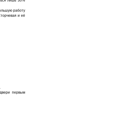
иться лишь 30%
большую работу
Сторчевая и её
.
 двери первым