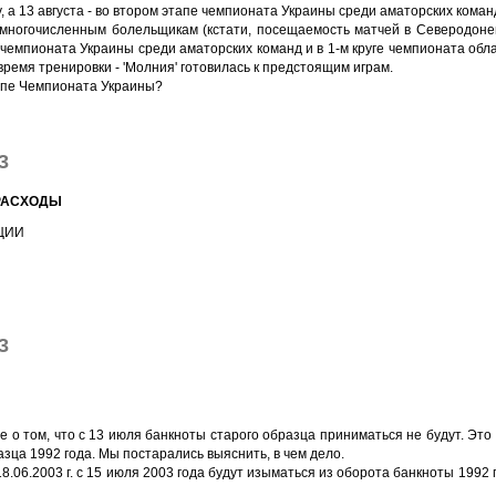
у, а 13 августа - во втором этапе чемпионата Украины среди аматорских коман
 многочисленным болельщикам (кстати, посещаемость матчей в Северодонец
 чемпионата Украины среди аматорских команд и в 1-м круге чемпионата обла
мя тренировки - 'Молния' готовилась к предстоящим играм.
тапе Чемпионата Украины?
3
 РАСХОДЫ
ЦИИ
3
 о том, что с 13 июля банкноты старого образца приниматься не будут. Это
азца 1992 года. Мы постарались выяснить, в чем дело.
.06.2003 г. с 15 июля 2003 года будут изыматься из оборота банкноты 1992 г