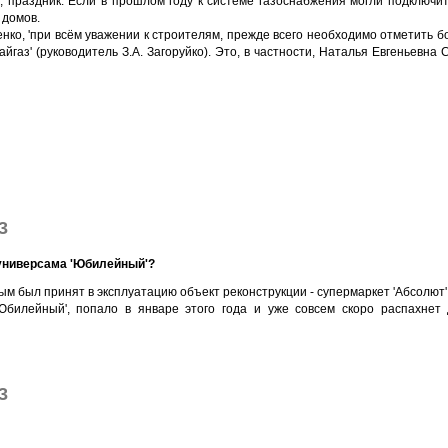
ь, праздник. Если в прошлом году к системе газоснабжения могли подключ
 домов.
ченко, 'при всём уважении к строителям, прежде всего необходимо отметить 
аз' (руководитель З.А. Загоруйко). Это, в частности, Наталья Евгеньевна 
3
 универсама 'Юбилейный'?
ым был принят в эксплуатацию объект реконструкции - супермаркет 'Абсолют'
'Юбилейный', попало в январе этого года и уже совсем скоро распахнет
3