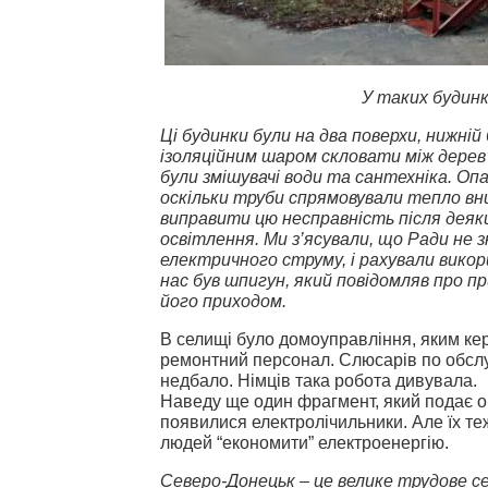
У таких будинк
Ці будинки були на два поверхи, нижній 
ізоляційним шаром скловати між дерев
були змішувачі води та сантехніка. Оп
оскільки труби спрямовували тепло вни
виправити цю несправність після деяк
освітлення. Ми з’ясували, що Ради не 
електричного струму, і рахували викор
нас був шпигун, який повідомляв про пр
його приходом.
В селищі було домоуправління, яким кер
ремонтний персонал. Слюсарів по обсл
недбало. Німців така робота дивувала.
Наведу ще один фрагмент, який подає оп
появилися електролічильники. Але їх те
людей “економити” електроенергію.
Северо-Донецьк – це велике трудове се