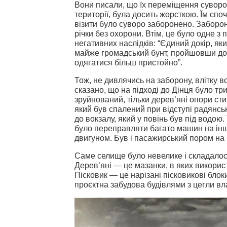
Вони писали, що їх переміщення суворо 
території, була досить жорсткою. Їм споч
візити було суворо заборонено. Заборон
річки без охорони. Втім, це було одне з
негативних наслідків: “Єдиний докiр, я
майже громадський бунт, пройшовши до 
одягатися більш пристойно”.
Тож, не дивлячись на заборону, влітку в
сказано, що на підході до Дінця було тр
зруйнований, тільки дерев’яні опори стир
який був спалений при відступі радянськ
до вокзалу, який у повінь був під водо
було переправляти багато машин на інш
двигуном. Був і пасажирський пором на 
Саме селище було невелике і складалося
Дерев’яні — це мазанки, в яких викорис
Пісковик — це нарізані пісковикові блок
проєктна забудова будівлями з цегли в