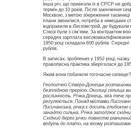
Інша річ, що привезли їх в СРСР не добр
термін до 10 років. Після закінчення сек
Москвою, з метою збереження таємниці 
плани змінилися, потреба в німецьких сп
відправили в Лисхімстрой, де будували 
Союзі були з сім’ями. За контрактом во
середня зарплата висококваліфікованих 
1950 році складала 600 рублів. Середні
рублів.
В записах, зроблених у 1952 році, назв
правописна практика зберігалася до 195
Яким вони побачили тогочасне селище? 
Геологічно Северо-Донецьк розташован
безплідною прерією. Околиці селища ви
рослинність. Річка Донець, яка тече приб
регулюється. Понад містами Лисичансь
Лисичанська, річка є досить глибокою дл
занадто сильна. Річка затоплює східний
Східний берег річки повністю рівнинни
ведуть до плато, на якому розташован