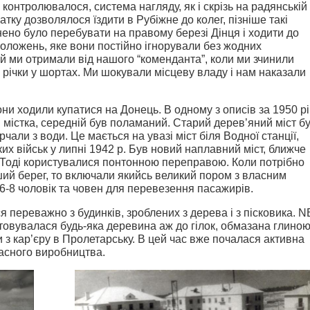
контролювалося, система нагляду, як і скрізь на радянській
атку дозволялося їздити в Рубіжне до колег, пізніше такі
ено було перебувати на правому березі Дінця і ходити до
 положень, яке вони постійно ігнорували без жодних
кий ми отримали від нашого “коменданта”, коли ми зчинили
річки у шортах. Ми шокували місцеву владу і нам наказали
они ходили купатися на Донець. В одному з описів за 1950 рі
и містка, середній був поламаний. Старий дерев’яний міст б
чали з води. Це мається на увазі міст біля Водної станції,
их військ у липні 1942 р. Був новий наплавний міст, ближче
ю. Тоді користувалися понтонною переправою. Коли потрібно
ий берег, то включали якийсь великий пором з власним
6-8 чоловік та човен для перевезення пасажирів.
 переважно з будинків, зроблених з дерева і з пісковика. N
товувалася будь-яка деревина аж до гілок, обмазана глиною
и з кар’єру в Пролетарську. В цей час вже почалася активна
ласного виробництва.