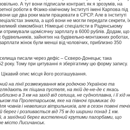
овільно. А тут вони підписали контракт, як я зрозумів, на
ретної роботи в Фізико-хімічному Інституті імені Карпова під
вони ще два роки мали працювати в СРСР. Але в інституті
еціалістах зникла, а щоб вони не могли передати секрети, ї
великий хімкомбінат. Німецькі спеціалісти в Радянському
ни отримували щомісячну зарплату в 6000 рублів. Додам, що
будівельників, зайнятих на будівельно-монтажних роботах,
 зарплати жінок були менші від чоловічих, приблизно 350
у селища писали через дефіс – Сєверо-Донецьк; така
2 року. Тому при цитуванні я зберігатиму цю форму запису.
Цікавий опис місця його розташування.
ий на лінії розмежування між родючою Україною та
глядають як піщана пустеля, на якій де-не-де є якась
лизно в 3 км на захід від селища, не судноплавна, і її хід н
ком та Пролетарськом, яке на півночі примикає до
я човнів і невеликих вітрильників, але в сезон повені течі
 берег і розливається від 75 м до ширини понад 1 км.
й, а західний берег вистелений крутими пагорбами, що
е місто Лисичанськ.