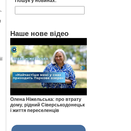
Пошук у новинах:
,
и
Наше нове відео
ї
Олена Ніжельська: про втрату
дому, рідний Сіверськодонецьк
і життя переселенців
.