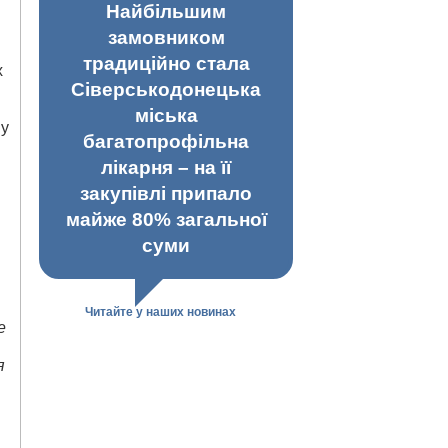
Найбільшим
замовником
традиційно стала
х
Сіверськодонецька
міська
 у
багатопрофільна
лікарня – на її
закупівлі припало
майже 80% загальної
суми
Читайте у наших новинах
е
я