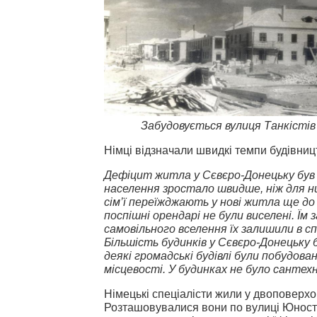
Забудовується вулиця Танкістів
Німці відзначали швидкі темпи будівниц
Дефіцит житла у Сєвєро-Донецьку був
населення зростало швидше, ніж для ни
сім’ї переїжджають у нові житла ще до
поспішні орендарі не були виселені. Їм 
самовільного вселення їх залишили в сп
Більшість будинків у Сєвєро-Донецьку 
деякі громадські будівлі були побудова
місцевості. У будинках не було сантехн
Німецькі спеціалісти жили у двоповерхов
Розташовувалися вони по вулиці Юності 