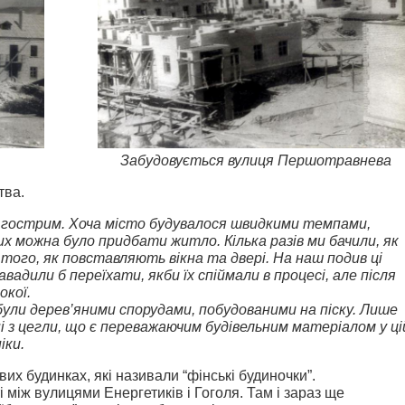
Забудовується вулиця Першотравнева
тва.
 гострим. Хоча місто будувалося швидкими темпами,
х можна було придбати житло. Кілька разів ми бачили, як
 того, як повставляють вікна та двері. На наш подив ці
завадили б переїхати, якби їх спіймали в процесі, але після
окої.
були дерев’яними спорудами, побудованими на піску. Лише
ні з цегли, що є переважаючим будівельним матеріалом у ці
іки.
их будинках, які називали “фінські будиночки”.
між вулицями Енергетиків і Гоголя. Там і зараз ще