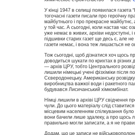
У кінці 1947 в селищі появилася газета 
тогочасні газети писали про героїчну п
майбутнього і про прекрасне майбутнє, 
у той час. А сьогодні, коли настав час о
уже немає в живих, архіви недоступні, і
підшивки старих газет ще десь є, але не
газети немає, і вона теж лишається не
Тож сьогодні, щоб дізнатися хоч щось п
доводиться шукати по крихтах в різних
— архів ЦРУ, тобто Центрального розві
лишили німецькі учені фізхіміки після 
Сєверодонецьку. Американську розвідку 
виробництва важкої води і ракетного пал
будувався Лисичанський хімкомбінат.
Німці лишили в архіві ЦРУ свідчення про
чули. До цього матеріалу слід ставитися 
місцевим населенням спілкування було 
вони бачили лише здалеку, а про щось л
правильно могли записати, а я не прави
Додам, що це записи не військовополоне