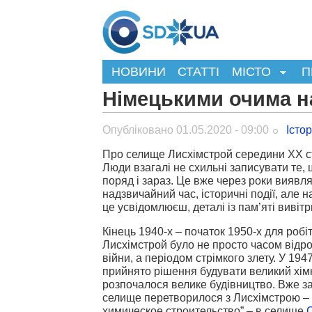
НОВИНИ
СТАТТІ
МІСТО
П
Німецькими очима на
Опубліковано 01.05.2020 - 09:00
Істо
Про селище Лисхімстрой середини ХХ ст
Люди взагалі не схильні записувати те,
поряд і зараз. Це вже через роки виявля
надзвичайний час, історичні події, але 
це усвідомлюєш, деталі із пам’яті вивіт
Кінець 1940-х – початок 1950-х для роб
Лисхімстрой було не просто часом відр
війни, а періодом стрімкого злету. У 194
прийнято рішення будувати великий хімк
розпочалося велике будівництво. Вже за 
селище перетворилося з Лисхімстрою –
химическое строительство” – в селище