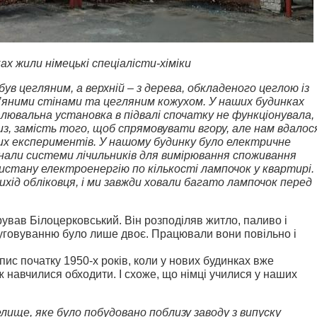
ах жили німецькі спеціалісти-хіміки
був цегляним, а верхній – з дерева, обкладеного цеглою із
’яними стінами та цегляним кожухом. У наших будинках
алювальна установка в підвалі спочатку не функціонувала,
з, замість того, щоб спрямовувати вгору, але нам вдалос
их експериментів. У нашому будинку було електричне
знали системи лічильників для вимірювання споживання
истану електроенергію по кількості лампочок у квартирі.
ихід обліковця, і ми завжди ховали багато лампочок перед
ував Білоцерковський. Він розподіляв житло, паливо і
уговуванню було лише двоє. Працювали вони повільно і
ис початку 1950-х років, коли у нових будинках вже
ж навчилися обходити. І схоже, що німці училися у наших
лище, яке було побудовано поблизу заводу з випуску