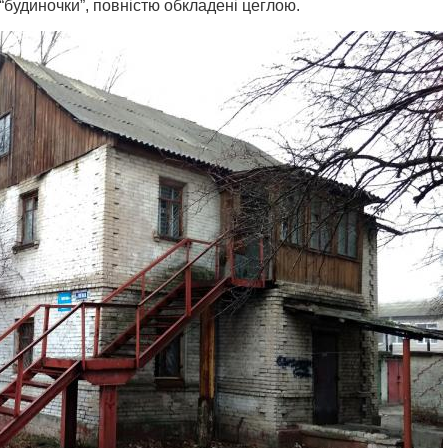
“будиночки”, повністю обкладені цеглою.