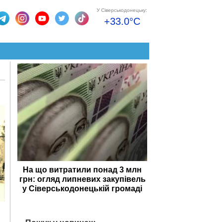
У Сіверськодонецьку:
+33.0°C
На що витратили понад 3 млн
грн: огляд липневих закупівель
у Сіверськодонецькій громаді