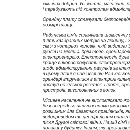
хімічних добрив. Усі житла, магазини,
і перебувають під контролем адміністр
Орендну плату сплачували безпосередн
розмірі площі.
Радянська сім’я сплачувала щомісячну о
п’ять квадратних метрів на людину, і 
сім'я з чотирьох чоловік, якій виділили
рублів на місяць). Крім того, орендаре
електроенергію. Електроенергія була 
краще використовувати електроенергі
щодо адміністрування рахунків за еле
в цьому плані я навчився від Рад кілько
орендарі втручалися в електролічильн
доступ до кількох розеток. Проте, оре
пристроїв, виготовлених з голок.
Місцеве населення не висловлювало жо
безпосередньо післявоєнними умовами.
розкішним для багатьох працівників, як
водопроводом та центральним опаленн
після Другої світової війни. Нашій сім
половину будинку. Іншим, які проживают