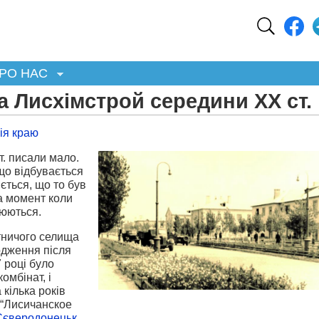
РО НАС
 Лисхімстрой середини ХХ ст.
рія краю
. писали мало.
 що відбувається
ється, що то був
на момент коли
рюються.
ітничого селища
одження після
7 році було
омбінат, і
кілька років
 “Лисичанское
Сєверодонецьк
.