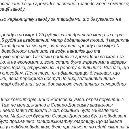
 постачання в цій громаді є частиною заводського комплекс
ації заводу.
ьо керівництву заводу за тарифами, що базувалися на
ренду в розмірі 1,25 рублів за квадратний метр за перші
2,5 рублі за квадратний метр додаткової площі. (Наприкла
 30 квадратних метрів, виплачувала оренду в розмірі 50
ві доводилося платити за воду, каналізацію та
дуже дорогою. Оскільки радянські громадяни вважали за
ю, а не економити, вони стали дуже вправними в аферах
ктроенергію, втручаючись в роботу лічильника. Визнаю, що
м способам. Після того, як адміністрація дізналася, що
ики, вона перекрила доступ до них, залишивши лише
ндарі обходили і це за допомогою спеціальних саморобних
дних коментарів щодо житлових умов, окрім порівнянь з
 Тим не менш, житло в Северо-Донецьку вважалося
і нещодавно приїхали із сіл, оскільки було забезпечено
ям. Майже всі будинки Сєверо-Донецька були побудовані
’ї було призначено чотирикімнатну квартиру, що займала
ь у подібних будинках, було призначено по одній кімнаті н