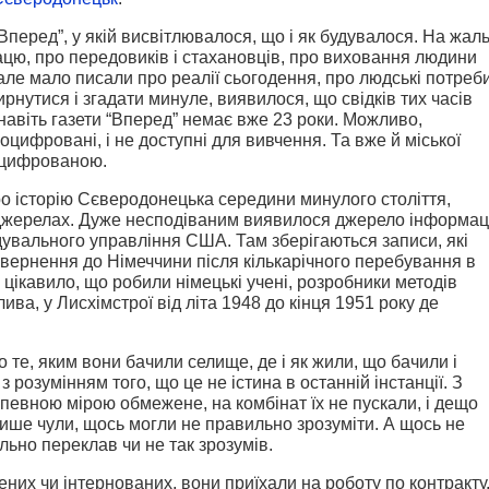
“Вперед”, у якій висвітлювалося, що і як будувалося. На жаль
рацю, про передовиків і стахановців, про виховання людини
але мало писали про реалії сьогодення, про людські потреб
зирнутися і згадати минуле, виявилося, що свідків тих часів
 навіть газети “Вперед” немає вже 23 роки. Можливо,
 оцифровані, і не доступні для вивчення. Та вже й міської
 оцифрованою.
ро історію Сєверодонецька середини минулого століття,
 джерелах. Дуже несподіваним виявилося джерело інформаці
дувального управління США. Там зберігаються записи, які
повернення до Німеччини після кількарічного перебування в
цікавило, що робили німецькі учені, розробники методів
ива, у Лисхімстрої від літа 1948 до кінця 1951 року де
 те, яким вони бачили селище, де і як жили, що бачили і
з розумінням того, що це не істина в останній інстанції. З
певною мірою обмежене, на комбінат їх не пускали, і дещо
ише чули, щось могли не правильно зрозуміти. А щось не
льно переклав чи не так зрозумів.
них чи інтернованих, вони приїхали на роботу по контракту