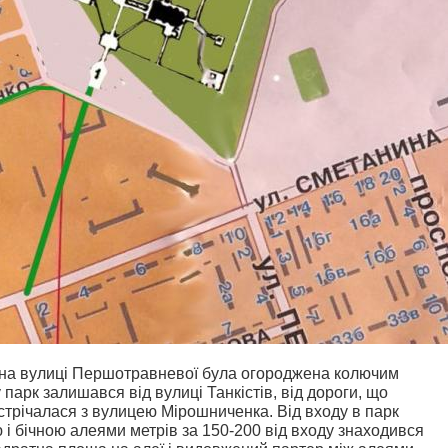
орона вулиці Першотравневої була огороджена колючим
 парк залишався від вулиці Танкістів, від дороги, що
устрічалася з вулицею Мірошниченка. Від входу в парк
і бічною алеями метрів за 150-200 від входу знаходився