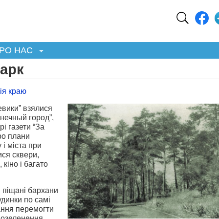
РО НАС
парк
рія краю
вики” взялися
нечный город”,
і газети “За
ро плани
 і міста при
ися сквери,
 кіно і багато
.
и піщані бархани
удинки по самі
жання перемогти
а озеленення