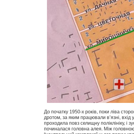
До початку 1950-х років, поки ліва ст
дротом, за яким працювали в’язні, вхід у
проходила повз селищну поліклініку, і з
починалася головна алея. Між головною 