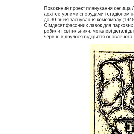
Повоєнний проект планування селища Л
архітектурними спорудами і стадіоном 
до 30-річчя заснування комсомолу (1948
Сімдесят фасонних лавок для паркових
робили і світильники, металеві деталі дл
червні, відбулося відкриття оновленого п