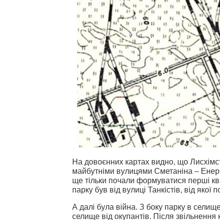
На довоєнних картах видно, що Лисхім
майбутніми вулицями Сметаніна – Енерге
ще тільки почали формуватися перші ква
парку був від вулиці Танкістів, від якої 
А далі була війна. З боку парку в селище
селище від окупантів. Після звільнення 