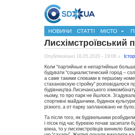
НОВИНИ
СТАТТІ
МІСТО
П
Лисхімстроївський 
Опубліковано 16.05.2020 - 19:08
Істо
Коли “партийные и непартийные больше
будувати “социалистический город – сол
а саме такими словами в першому номер
стахановскую стройку” розповідалося п
будівництва Лисичанського хімкомбінату
ньому, то про парк не йшлося. Згадувал
спортивні майданчики, будинок культури,
різного, а от парку заплановано не було
Та після того, як будівельники розбудил
і пісок під час буревію почав засипати б
вікна, то у лисхімстроївців виникло ба
цю “сахару”. Жителі почали виходити н