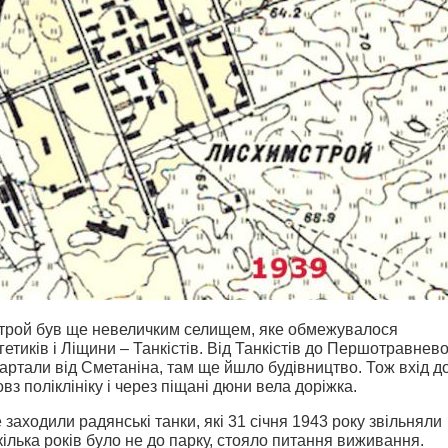
строй був ще невеличким селищем, яке обмежувалося
тиків і Ліщини – Танкістів. Від Танкістів до Першотравнево
ртали від Сметаніна, там ще йшло будівництво. Тож вхід д
повз поліклініку і через піщані дюни вела доріжка.
 заходили радянські танки, які 31 січня 1943 року звільняли
кілька років було не до парку, стояло питання виживання.