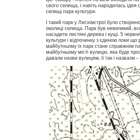
свого селища, і навіть народилась ідея 
селищі парк культури.
І такий парк у Лисхімстрої було створено
околиці селища. Парк був невеликий, всь
насадити листяні дерева і кущі. 5 червн
культури і відпочинку з єдиною поки що
майбутньому їх парк стане справжнім пар
майбутньому місті вулицю, яка буде прох
давали назви вулицям, її так і назвали 