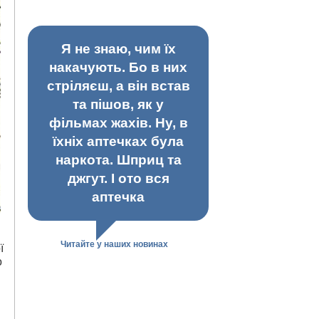
Я не знаю, чим їх
накачують. Бо в них
стріляєш, а він встав
та пішов, як у
фільмах жахів. Ну, в
їхніх аптечках була
наркота. Шприц та
джгут. І ото вся
аптечка
Читайте у наших новинах
ї
о