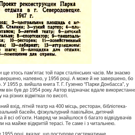
ще хтось пам’ятає той парк сталінських часів. Ми знаємо
завершено, напевно, у 1956 році. А може й не завершено, бо
 У 1955 р. вийшла книга Т. Г. Гузенко “Парки Донбасса”, у
ким він був до 1954 року. Автор відзначає вдале використанн
на різних відмітках по висоті.
й вхід, літній театр на 400 місць, ресторан, бібліотека-
вальний басейн, фізкультурний павільйон, дитячий
а й всі об’єкти. Навряд чи знайшлося б багато відвідувачів
и на майже відкритій терасі. Те саме і з читальнею.
 1955 році, вказує, що поступове систематичне