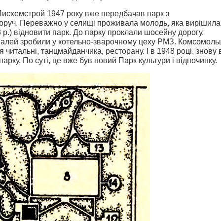
исхемстрой 1947 року вже передбачав парк з
поруч. Переважно у селищі проживала молодь, яка вирішила
 р.) відновити парк. До парку проклали шосейну дорогу.
 алей зробили у котельно-зварочному цеху РМЗ. Комсомоль
я читальні, танцмайданчика, ресторану. І в 1948 році, знову 
арку. По суті, це вже був новий Парк культури і відпочинку.