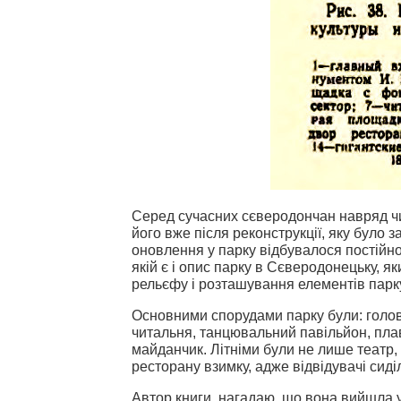
Серед сучасних сєверодончан навряд чи 
його вже після реконструкції, яку було 
оновлення у парку відбувалося постійно.
якій є і опис парку в Сєверодонецьку, я
рельєфу і розташування елементів парку 
Основними спорудами парку були: головни
читальня, танцювальний павільйон, пла
майданчик. Літніми були не лише театр, 
ресторану взимку, адже відвідувачі сиділ
Автор книги, нагадаю, що вона вийшла у