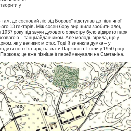
створити у
 там, де сосновий ліс від Борової підступав до північної
ого 13 гектарів. Між сосен бору вирішили зробити алеї,
я 1937 року під звуки духового оркестру було відкрито парк
 розвагою – танцмайданчиком. Але молодь вірила, що у
ком, як у великих містах. Тоді й виникла думка – у
одити повз їх парк, назвати Парковою. І коли у 1950 році
– Паркова; це вже пізніше її перейменували на Сметаніна.