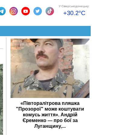
У Сіверськодонецьку:
+30.2°C
«Півторалітрова пляшка
"Прозорої" може коштувати
комусь життя». Андрій
Єременко — про бої за
Луганщину,...