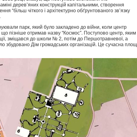
аміні дерев’яних конструкцій капітальними, створення
ення “більш чіткого і архітектурно обґрунтованого зв’язку
.
руювали парк, який було закладено до війни, коли центр
 що пізніше отримав назву “Космос”. Поступово центр, яким
ії, зміщався до школи № 2, потім до Першотравневої, а
було збудовано Дім громадських організацій. Це сучасна пло