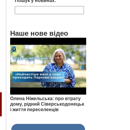
Пошук у новинах:
Наше нове відео
Олена Ніжельська: про втрату
дому, рідний Сіверськодонецьк
і життя переселенців