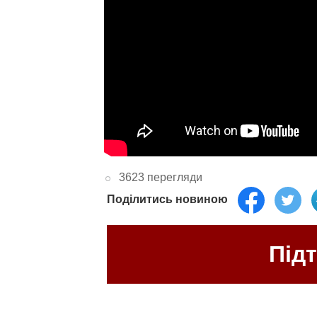
3623 перегляди
Поділитись новиною
Під