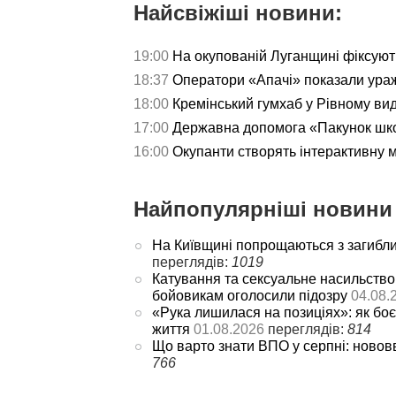
Найсвіжіші новини:
19:00
На окупованій Луганщині фіксуют
18:37
Оператори «Апачі» показали ураж
18:00
Кремінський гумхаб у Рівному ви
17:00
Державна допомога «Пакунок школ
16:00
Окупанти створять інтерактивну 
Найпопулярніші новини 
На Київщині попрощаються з загибл
переглядів:
1019
Катування та сексуальне насильство
бойовикам оголосили підозру
04.08.
«Рука лишилася на позиціях»: як боє
життя
01.08.2026
переглядів:
814
Що варто знати ВПО у серпні: новов
766