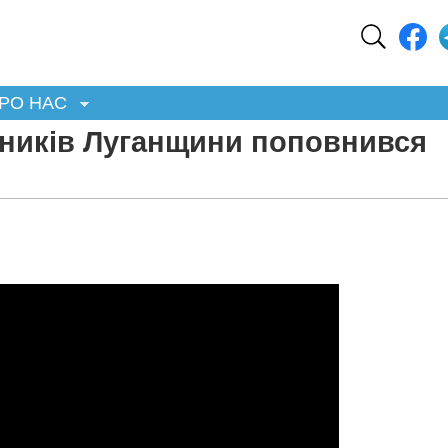
РО НАС
ників Луганщини поповнився