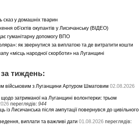
ь сказ у домашніх тварин
ення об'єктів окупантів у Лисичанську (ВІДЕО)
дає гуманітарну допомогу ВПО
яра»: як звернутися за виплатою та де витратити кошти
мапу «місць народної скорботи» на Луганщині
за тиждень:
им військовим з Луганщини Артуром Шматовим
02.08.2026
 щодо затриманої на Луганщині волонтерки: трьом
2026
переглядів:
944
ць із Лисичанська після ампутації повернувся до цивільного
ведення, виплати та важливі дати
01.08.2026
переглядів: