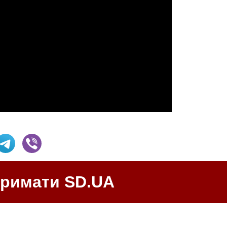
тримати SD.UA