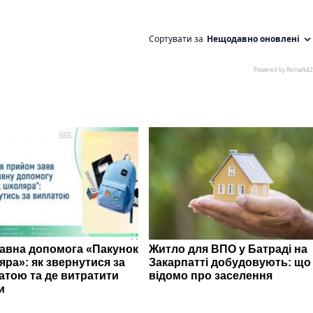
авна допомога «Пакунок
Житло для ВПО у Батраді на
яра»: як звернутися за
Закарпатті добудовують: що
атою та де витратити
відомо про заселення
и