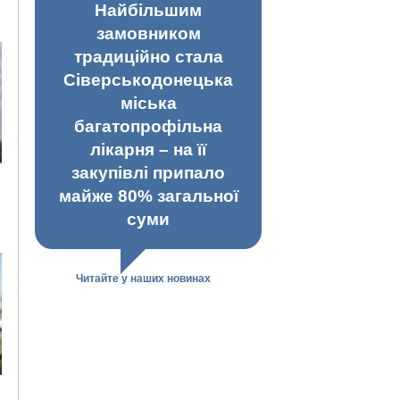
Найбільшим
замовником
традиційно стала
Сіверськодонецька
міська
багатопрофільна
лікарня – на її
закупівлі припало
майже 80% загальної
суми
Читайте у наших новинах