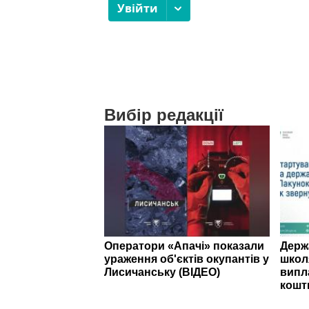
Вибір редакції
Оператори «Апачі» показали
Держ
ураження об'єктів окупантів у
школ
Лисичанську (ВІДЕО)
випл
кошт