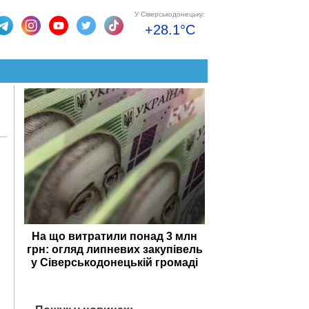
У Сіверськодонецьку:
+28.1°C
На що витратили понад 3 млн
грн: огляд липневих закупівель
у Сіверськодонецькій громаді