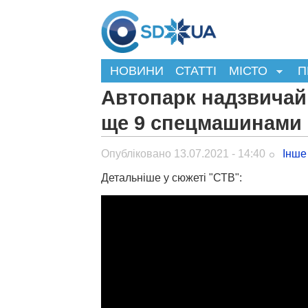
НОВИНИ
СТАТТІ
МІСТО
П
Автопарк надзвичай
ще 9 спецмашинами
Опубліковано 13.07.2021 - 14:40
Інше
Детальніше у сюжеті "СТВ":