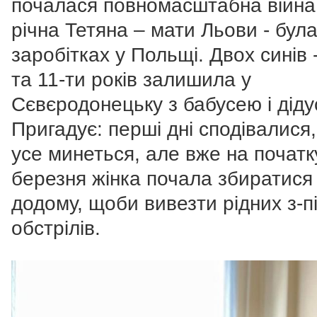
почалася повномасштабна війна,
річна Тетяна – мати Льови - була
заробітках у Польщі. Двох синів -
та 11-ти років залишила у
Сєвєродонецьку з бабусею і діду
Пригадує: перші дні сподівалися
усе минеться, але вже на початк
березня жінка почала збиратися
додому, щоби вивезти рідних з-п
обстрілів.