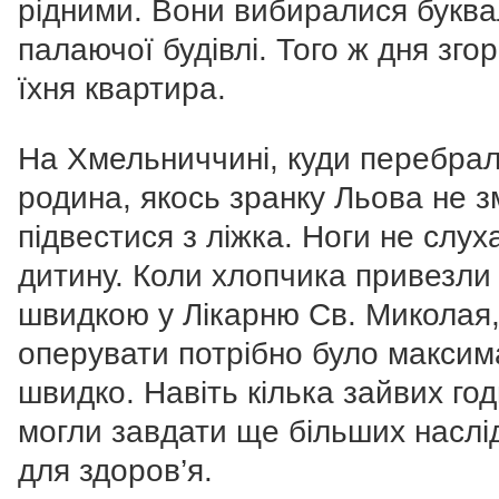
рідними. Вони вибиралися буква
палаючої будівлі. Того ж дня згор
їхня квартира.
На Хмельниччині, куди перебра
родина, якось зранку Льова не зм
підвестися з ліжка. Ноги не слух
дитину. Коли хлопчика привезли
швидкою у Лікарню Св. Миколая
оперувати потрібно було макси
швидко. Навіть кілька зайвих го
могли завдати ще більших наслід
для здоров’я.