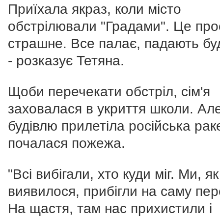
Приїхала якраз, коли місто
обстрілювали "Градами". Це про
страшне. Все палає, падають бу
- розказує Тетяна.
Щоби перечекати обстріл, сім'я
заховалася в укриття школи. Ал
будівлю прилетіла російська раке
почалася пожежа.
"Всі вибігали, хто куди міг. Ми, як
виявилося, прибігли на саму пер
На щастя, там нас прихистили і