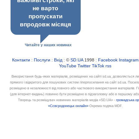
важливі строки, які
не варто
пропускати
впродовж місяця
Читайте у наших новинах
Контакти
:
Послуги
:
Вхід
: ©
SD.UA
1998 :
Facebook
Instagram
YouTube
Twitter
TikTok
rss
Використання будь-яких матеріалів, розміщених на сайті sd.ua, дозволяється л
прямого і відкритого для пошукових систем гіперпосилання на сайт sd.ua. Посил
розміщено в незалежності від повного або часткового використання матеріалів. 
(для інтернет-видань) повинно бути розміщено в підзаголовку або в першому абз
Творець та розміщувач новинних матеріалів медіа «SD.UA» -
громадська ор
«Сєвєродонецьк онлайн»
Окрема подяка MDF.