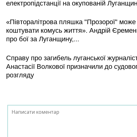
електропідстанції на окупованій Луганщи
«Півторалітрова пляшка "Прозорої" може
коштувати комусь життя». Андрій Єреме
про бої за Луганщину,...
Справу про загибель луганської журналіс
Анастасії Волкової призначили до судово
розгляду