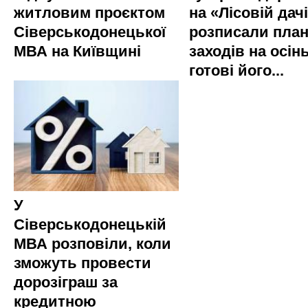
житловим проєктом
на «Лісовій дач
Сіверськодонецької
розписали пла
МВА на Київщині
заходів на осінь
готові його...
У
Сіверськодонецькій
МВА розповіли, коли
зможуть провести
дорозіграш за
кредитною