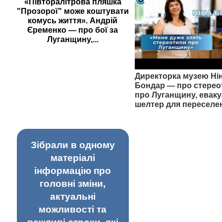
«Півторалітрова пляшка
"Прозорої" може коштувати
комусь життя». Андрій
Єременко — про бої за
Луганщину,...
Директорка музею Ні
Бондар — про стерео
про Луганщину, еваку
шелтер для переселе
Зібрали в одному
матеріалі
інформацію про
головні зміни,
актуальні
можливості та