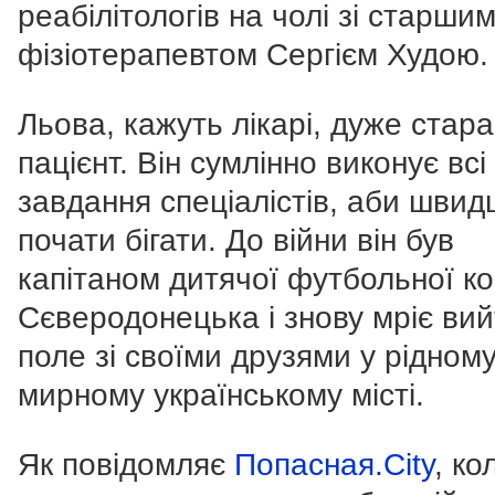
реабілітологів на чолі зі старши
фізіотерапевтом Сергієм Худою.
Льова, кажуть лікарі, дуже стар
пацієнт. Він сумлінно виконує всі
завдання спеціалістів, аби шви
почати бігати. До війни він був
капітаном дитячої футбольної к
Сєверодонецька і знову мріє вий
поле зі своїми друзями у рідном
мирному українському місті.
Як повідомляє
Попасная.Сity
, ко