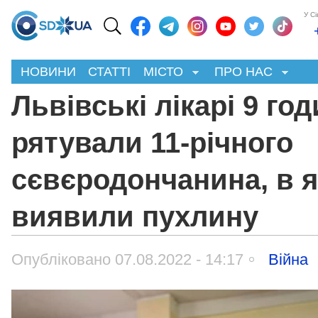
У С
НОВИНИ
СТАТТІ
МІСТО
ПРО НАС
Львівські лікарі 9 го
рятували 11-річного
сєвєродончанина, в я
виявили пухлину
Опубліковано 07.08.2022 - 14:17
Війна