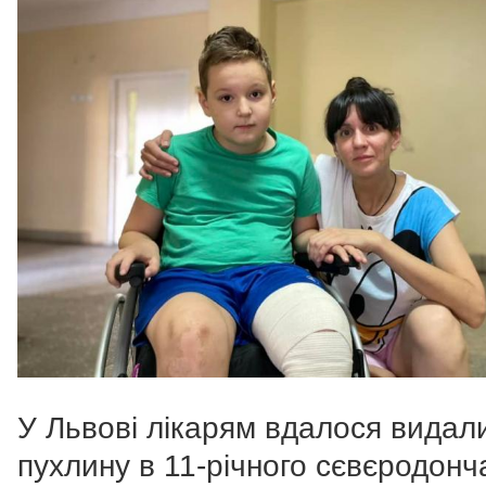
У Львові лікарям вдалося видал
пухлину в 11-річного сєвєродонч