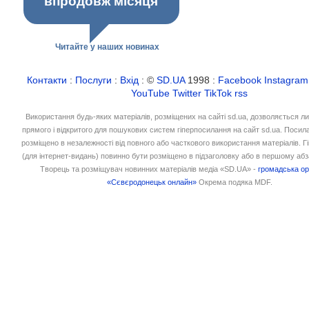
впродовж місяця
Читайте у наших новинах
Контакти
:
Послуги
:
Вхід
: ©
SD.UA
1998 :
Facebook
Instagram
YouTube
Twitter
TikTok
rss
Використання будь-яких матеріалів, розміщених на сайті sd.ua, дозволяється л
прямого і відкритого для пошукових систем гіперпосилання на сайт sd.ua. Посил
розміщено в незалежності від повного або часткового використання матеріалів. 
(для інтернет-видань) повинно бути розміщено в підзаголовку або в першому абз
Творець та розміщувач новинних матеріалів медіа «SD.UA» -
громадська ор
«Сєвєродонецьк онлайн»
Окрема подяка MDF.