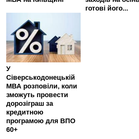
готові його...
У
Сіверськодонецькій
МВА розповіли, коли
зможуть провести
дорозіграш за
кредитною
програмою для ВПО
60+