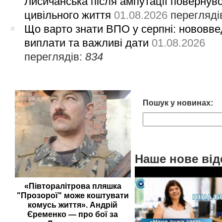
Лисичанська після ампутації повернув
цивільного життя
01.08.2026
перегляді
Що варто знати ВПО у серпні: нововве
виплати та важливі дати
01.08.2026
переглядів:
834
Пошук у новинах:
Наше нове від
«Півторалітрова пляшка
"Прозорої" може коштувати
комусь життя». Андрій
Єременко — про бої за