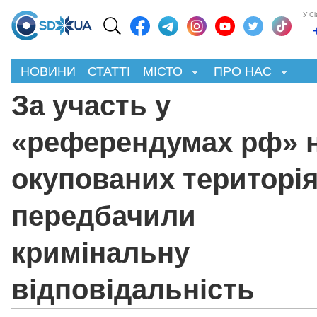
У С
НОВИНИ
СТАТТІ
МІСТО
ПРО НАС
За участь у
«референдумах рф» 
окупованих територі
передбачили
кримінальну
відповідальність