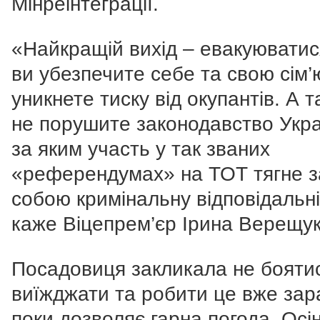
Мінреінтеграції.
«Найкращій вихід – евакуюватис
ви убезпечите себе та свою сім’
уникнете тиску від окупантів. А 
не порушите законодавство Укра
за яким участь у так званих
«референдумах» на ТОТ тягне з
собою кримінальну відповідальні
каже Віцепрем’єр Ірина Верещук
Посадовиця закликала не бояти
виїжджати та робити це вже зар
поки дозволяє гарна погода. Осін