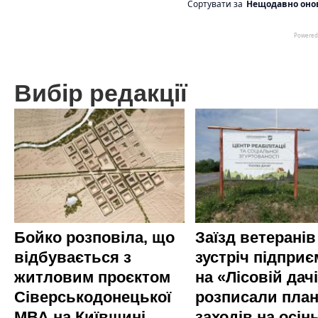
Вибір редакції
Бойко розповіла, що
Заїзд ветеранів
відбувається з
зустріч підприє
житловим проєктом
на «Лісовій дач
Сіверськодонецької
розписали пла
МВА на Київщині
заходів на осінь