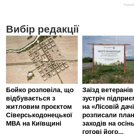
Вибір редакції
Бойко розповіла, що
Заїзд ветеранів
відбувається з
зустріч підприє
житловим проєктом
на «Лісовій дач
Сіверськодонецької
розписали пла
МВА на Київщині
заходів на осінь
готові його...