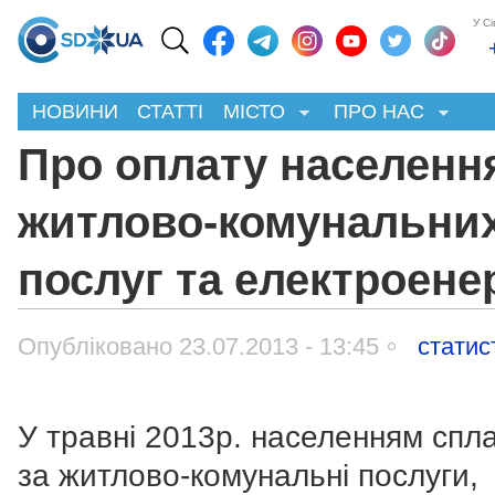
У С
НОВИНИ
СТАТТІ
МІСТО
ПРО НАС
Про оплату населенн
житлово-комунальни
послуг та електроенер
Опубліковано 23.07.2013 - 13:45
статис
У травні 2013р. населенням спл
за житлово-комунальні послуги,