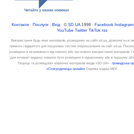
Читайте у наших новинах
Контакти
:
Послуги
:
Вхід
: ©
SD.UA
1998 :
Facebook
Instagram
YouTube
Twitter
TikTok
rss
Використання будь-яких матеріалів, розміщених на сайті sd.ua, дозволяється л
прямого і відкритого для пошукових систем гіперпосилання на сайт sd.ua. Посил
розміщено в незалежності від повного або часткового використання матеріалів. 
(для інтернет-видань) повинно бути розміщено в підзаголовку або в першому абз
Творець та розміщувач новинних матеріалів медіа «SD.UA» -
громадська ор
«Сєвєродонецьк онлайн»
Окрема подяка MDF.