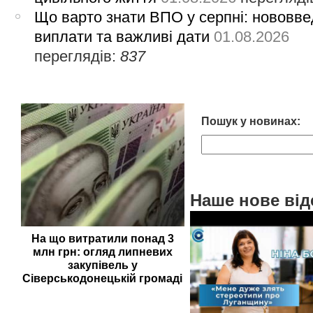
Що варто знати ВПО у серпні: нововве
виплати та важливі дати
01.08.2026
переглядів:
837
Пошук у новинах:
Наше нове від
На що витратили понад 3
млн грн: огляд липневих
закупівель у
Сіверськодонецькій громаді