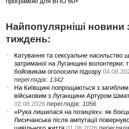
програмою для ВПО 60+
Найпопулярніші новини 
тиждень:
Катування та сексуальне насильство 
затриманої на Луганщині волонтерки: 
бойовикам оголосили підозру
04.08.20
переглядів:
1342
На Київщині попрощаються з загиблим
військовим з Луганщини Артуром Шма
02.08.2026
переглядів:
1056
«Рука лишилася на позиціях»: як боєць
Лисичанська після ампутації повернув
цивільного життя
01.08.2026
перегляді