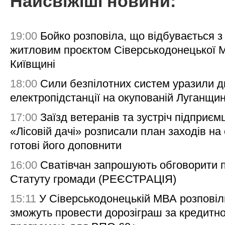
Найсвіжіші новини:
19:00
Бойко розповіла, що відбувається з
житловим проєктом Сіверськодонецької 
Київщині
18:00
Сили безпілотних систем уразили д
електропідстанції на окупованій Луганщи
17:00
Заїзд ветеранів та зустріч підприємц
«Лісовій дачі» розписали план заходів на 
готові його доповнити
16:00
Сватівчан запрошують обговорити 
Статуту громади (РЕЄСТРАЦІЯ)
15:11
У Сіверськодонецькій МВА розповіл
зможуть провести дорозіграш за кредитн