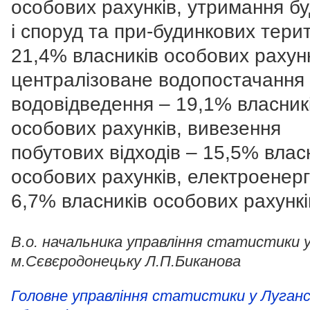
особових рахунків, утримання бу
і споруд та при-будинкових терит
21,4% власників особових рахунк
централізоване водопостачання
водовідведення – 19,1% власник
особових рахунків, вивезення
побутових відходів – 15,5% влас
особових рахунків, електроенерг
6,7% власників особових рахункі
В.о. начальника управління статистики 
м.Сєвєродонецьку Л.П.Биканова
Головне управління статистики у Луганс