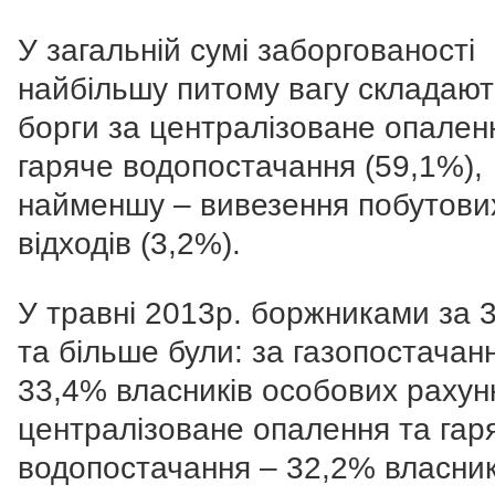
У загальній сумі заборгованості
найбільшу питому вагу складают
борги за централізоване опален
гаряче водопостачання (59,1%),
найменшу – вивезення побутови
відходів (3,2%).
У травні 2013р. боржниками за 3
та більше були: за газопостачан
33,4% власників особових рахунк
централізоване опалення та гар
водопостачання – 32,2% власник