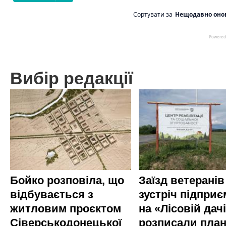
Вибір редакції
Бойко розповіла, що
Заїзд ветеранів
відбувається з
зустріч підприє
житловим проєктом
на «Лісовій дач
Сіверськодонецької
розписали пла