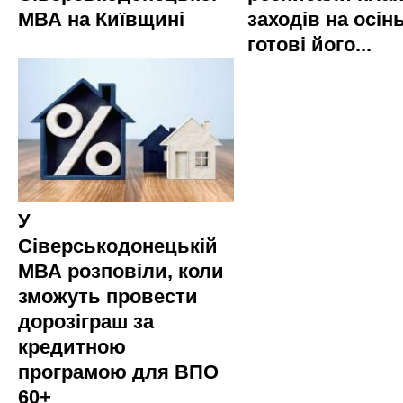
МВА на Київщині
заходів на осінь
готові його...
У
Сіверськодонецькій
МВА розповіли, коли
зможуть провести
дорозіграш за
кредитною
програмою для ВПО
60+