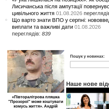
Лисичанська після ампутації повернув
цивільного життя
01.08.2026
перегляді
Що варто знати ВПО у серпні: нововве
виплати та важливі дати
01.08.2026
переглядів:
839
Пошук у новинах:
Наше нове від
«Півторалітрова пляшка
"Прозорої" може коштувати
комусь життя». Андрій