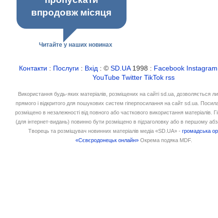
впродовж місяця
Читайте у наших новинах
Контакти
:
Послуги
:
Вхід
: ©
SD.UA
1998 :
Facebook
Instagram
YouTube
Twitter
TikTok
rss
Використання будь-яких матеріалів, розміщених на сайті sd.ua, дозволяється л
прямого і відкритого для пошукових систем гіперпосилання на сайт sd.ua. Посил
розміщено в незалежності від повного або часткового використання матеріалів. 
(для інтернет-видань) повинно бути розміщено в підзаголовку або в першому абз
Творець та розміщувач новинних матеріалів медіа «SD.UA» -
громадська ор
«Сєвєродонецьк онлайн»
Окрема подяка MDF.