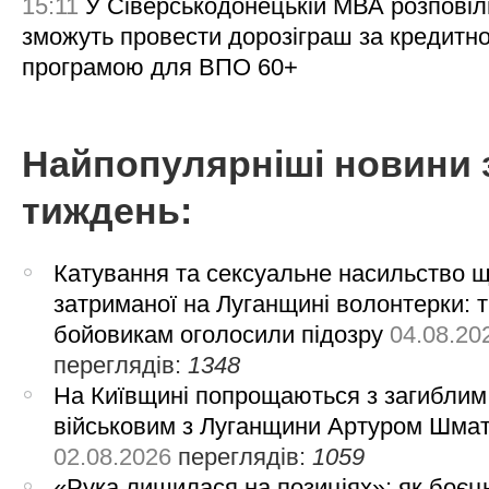
15:11
У Сіверськодонецькій МВА розповіл
зможуть провести дорозіграш за кредитн
програмою для ВПО 60+
Найпопулярніші новини 
тиждень:
Катування та сексуальне насильство 
затриманої на Луганщині волонтерки: 
бойовикам оголосили підозру
04.08.20
переглядів:
1348
На Київщині попрощаються з загиблим
військовим з Луганщини Артуром Шма
02.08.2026
переглядів:
1059
«Рука лишилася на позиціях»: як боєць