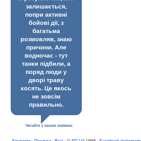
залишається,
попри активні
бойові дії, з
багатьма
розмовляв, знаю
причини. Але
водночас - тут
танки підбили, а
поряд люди у
дворі траву
косять. Це якось
не зовсім
правильно.
Читайте у наших новинах
Контакти
:
Послуги
:
Вхід
: ©
SD.UA
1998 :
Facebook
Instagram