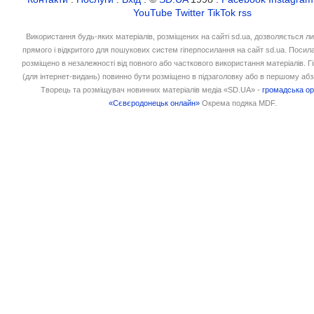
YouTube
Twitter
TikTok
rss
Використання будь-яких матеріалів, розміщених на сайті sd.ua, дозволяється л
прямого і відкритого для пошукових систем гіперпосилання на сайт sd.ua. Посил
розміщено в незалежності від повного або часткового використання матеріалів. 
(для інтернет-видань) повинно бути розміщено в підзаголовку або в першому абз
Творець та розміщувач новинних матеріалів медіа «SD.UA» -
громадська ор
«Сєвєродонецьк онлайн»
Окрема подяка MDF.