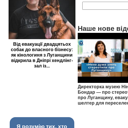
Наше нове від
Від евакуації двадцятьох
собак до власного бізнесу:
як кінологиня з Луганщини
відкрила в Дніпрі хендлінг-
зал із...
Директорка музею Ні
Бондар — про стерео
про Луганщину, еваку
шелтер для переселе
Я розумію тих, хто