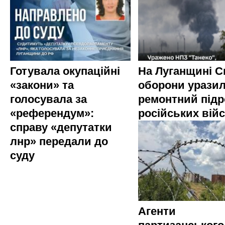
Готувала окупаційні
На Луганщині 
«закони» та
оборони урази
голосувала за
ремонтний підр
«референдум»:
російських вій
справу «депутатки
лнр» передали до
суду
Агенти