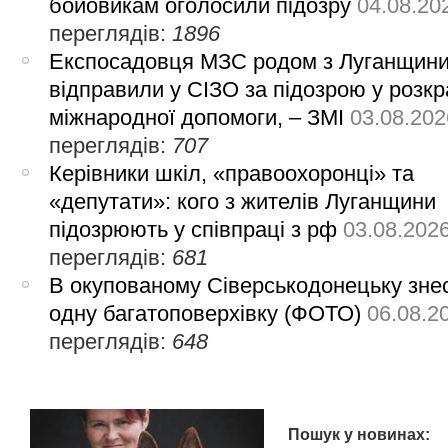
бойовикам оголосили підозру
04.08.20
переглядів:
1896
Експосадовця МЗС родом з Луганщин
відправили у СІЗО за підозрою у розкр
міжнародної допомоги, – ЗМІ
03.08.202
переглядів:
707
Керівники шкіл, «правоохоронці» та
«депутати»: кого з жителів Луганщини
підозрюють у співпраці з рф
03.08.202
переглядів:
681
В окупованому Сіверськодонецьку зне
одну багатоповерхівку (ФОТО)
06.08.2
переглядів:
648
Пошук у новинах: