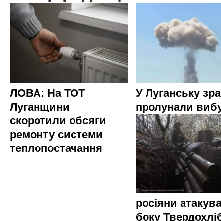
ЛОВА: На ТОТ
У Луганську зр
Луганщини
пролунали виб
скоротили обсяги
ремонту системи
теплопостачання
росіяни атакува
боку Твердохлі