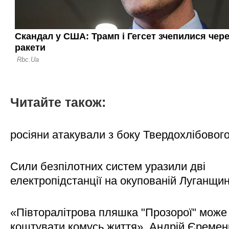
Читайте також:
росіяни атакували з боку Твердохлібовог
Сили безпілотних систем уразили дві
електропідстанції на окупованій Луганщи
«Півторалітрова пляшка "Прозорої" може
коштувати комусь життя». Андрій Єреме