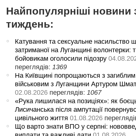
Найпопулярніші новини 
тиждень:
Катування та сексуальне насильство 
затриманої на Луганщині волонтерки: 
бойовикам оголосили підозру
04.08.20
переглядів:
1369
На Київщині попрощаються з загиблим
військовим з Луганщини Артуром Шма
02.08.2026
переглядів:
1067
«Рука лишилася на позиціях»: як боєць
Лисичанська після ампутації повернув
цивільного життя
01.08.2026
перегляді
Що варто знати ВПО у серпні: нововве
виплати та важливі дати
01.08.2026