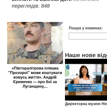
переглядів:
848
Пошук у новинах:
Наше нове від
«Півторалітрова пляшка
"Прозорої" може коштувати
комусь життя». Андрій
Єременко — про бої за
Луганщину,...
Директорка музею Ні