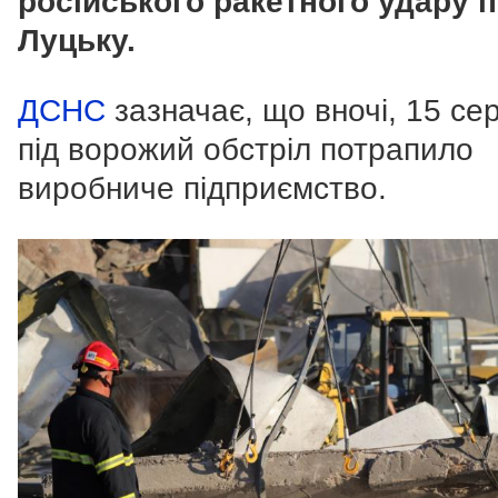
російського ракетного удару 
Луцьку.
ДСНС
зазначає, що вночі, 15 се
п
ід ворожий обстріл потрапило
виробниче підприємство.