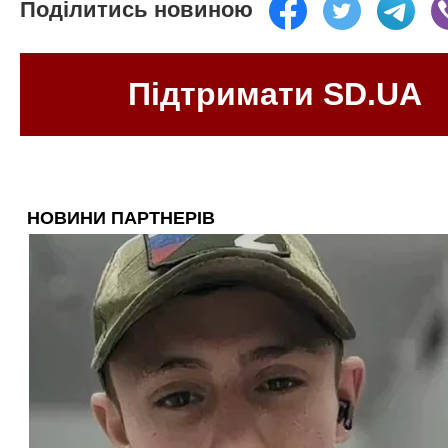
Поділитись новиною
Підтримати SD.UA