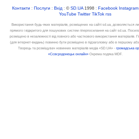
Контакти
:
Послуги
:
Вхід
: ©
SD.UA
1998 :
Facebook
Instagram
YouTube
Twitter
TikTok
rss
Використання будь-яких матеріалів, розміщених на сайті sd.ua, дозволяється л
прямого і відкритого для пошукових систем гіперпосилання на сайт sd.ua. Посил
розміщено в незалежності від повного або часткового використання матеріалів. 
(для інтернет-видань) повинно бути розміщено в підзаголовку або в першому абз
Творець та розміщувач новинних матеріалів медіа «SD.UA» -
громадська ор
«Сєвєродонецьк онлайн»
Окрема подяка MDF.