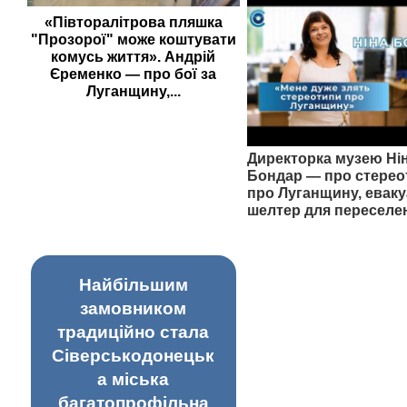
«Півторалітрова пляшка
"Прозорої" може коштувати
комусь життя». Андрій
Єременко — про бої за
Луганщину,...
Директорка музею Ні
Бондар — про стерео
про Луганщину, еваку
шелтер для переселе
Найбільшим
замовником
традиційно стала
Сіверськодонецьк
а міська
багатопрофільна