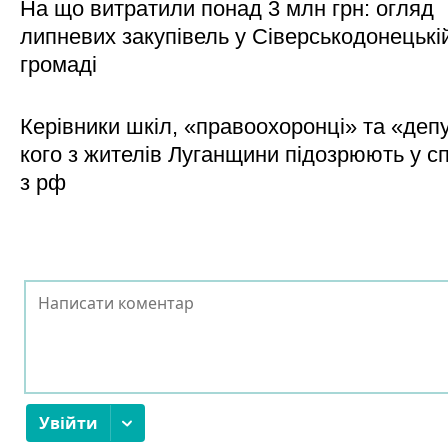
На що витратили понад 3 млн грн: огляд
липневих закупівель у Сіверськодонецькі
громаді
Керівники шкіл, «правоохоронці» та «деп
кого з жителів Луганщини підозрюють у сп
з рф