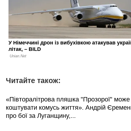
Читайте також:
«Півторалітрова пляшка "Прозорої" може
коштувати комусь життя». Андрій Єреме
про бої за Луганщину,...