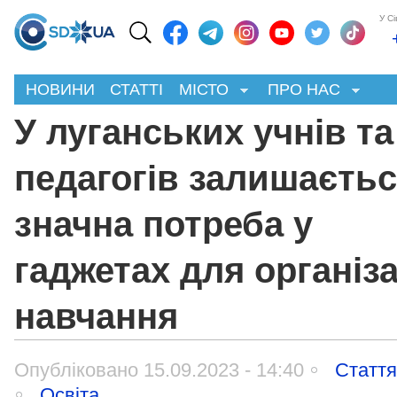
У С
НОВИНИ
СТАТТІ
МІСТО
ПРО НАС
У луганських учнів та
педагогів залишаєть
значна потреба у
гаджетах для організа
навчання
Опубліковано 15.09.2023 - 14:40
Статт
Освіта