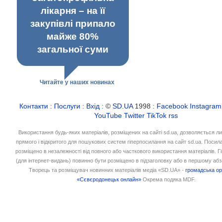
лікарня – на її
закупівлі припало
майже 80%
загальної суми
Читайте у наших новинах
Контакти
:
Послуги
:
Вхід
: ©
SD.UA
1998 :
Facebook
Instagram
YouTube
Twitter
TikTok
rss
Використання будь-яких матеріалів, розміщених на сайті sd.ua, дозволяється л
прямого і відкритого для пошукових систем гіперпосилання на сайт sd.ua. Посил
розміщено в незалежності від повного або часткового використання матеріалів. 
(для інтернет-видань) повинно бути розміщено в підзаголовку або в першому абз
Творець та розміщувач новинних матеріалів медіа «SD.UA» -
громадська ор
«Сєвєродонецьк онлайн»
Окрема подяка MDF.