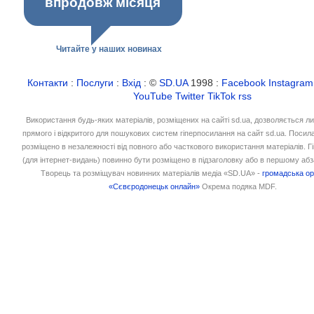
впродовж місяця
Читайте у наших новинах
Контакти
:
Послуги
:
Вхід
: ©
SD.UA
1998 :
Facebook
Instagram
YouTube
Twitter
TikTok
rss
Використання будь-яких матеріалів, розміщених на сайті sd.ua, дозволяється л
прямого і відкритого для пошукових систем гіперпосилання на сайт sd.ua. Посил
розміщено в незалежності від повного або часткового використання матеріалів. 
(для інтернет-видань) повинно бути розміщено в підзаголовку або в першому абз
Творець та розміщувач новинних матеріалів медіа «SD.UA» -
громадська ор
«Сєвєродонецьк онлайн»
Окрема подяка MDF.