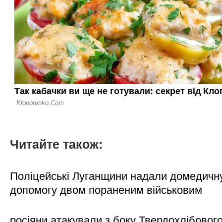
Читайте також:
Поліцейські Луганщини надали домедичн
допомогу двом пораненим військовим
росіяни атакували з боку Твердохлібовог