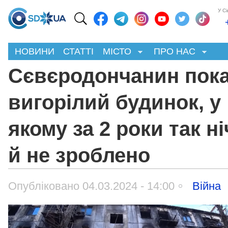
У С
НОВИНИ
СТАТТІ
МІСТО
ПРО НАС
Сєвєродончанин пок
вигорілий будинок, у
якому за 2 роки так н
й не зроблено
Опубліковано 04.03.2024 - 14:00
Війна