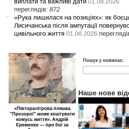
виплати та важливі дати
01.08.2026
переглядів:
872
«Рука лишилася на позиціях»: як боєць
Лисичанська після ампутації повернув
цивільного життя
01.08.2026
перегляді
Пошук у новинах:
Наше нове від
«Півторалітрова пляшка
"Прозорої" може коштувати
комусь життя». Андрій
Єременко — про бої за