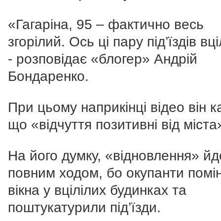
«Гагаріна, 95 – фактично весь
згорілий. Ось ці пару під’їздів вці
- розповідає «блогер» Андрій
Бондаренко.
При цьому наприкінці відео він к
що «відчуття позитивні від міста
Н
а його думку, «відновлення» йд
повним ходом, бо окупанти помі
вікна у вцілілих будинках та
поштукатурили під’їзди.