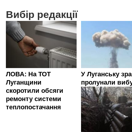
Вибір редакції
ЛОВА: На ТОТ
У Луганську зр
Луганщини
пролунали виб
скоротили обсяги
ремонту системи
теплопостачання