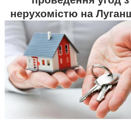
нерухомістю на Луган