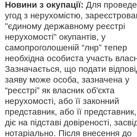
Новини з окупації:
Для проведе
угод з нерухомістю, зареєстров
"єдиному державному реєстрі
нерухомості" окупантів, у
самопроголошеній “лнр” тепер
необхідна особиста участь влас
Зазначається, що подати відпові
заяву може особа, зазначена у
“реєстрі” як власник об'єкта
нерухомості, або її законний
представник, або її представник,
діє на підставі довіреності, засві
нотаріально. Після внесення до