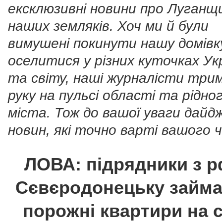
ексклюзивні новини про Луганщ
наших земляків. Хоч ми й були
вимушені покинути нашу домівк
оселитися у різних куточках Ук
та світу, наші журналісти тр
руку на пульсі області та рідно
міста. Тож до вашої уваги дай
новин, які точно варті вашого ч
ЛОВА: підрядники з р
Сєвєродонецьку займ
порожні квартири на с