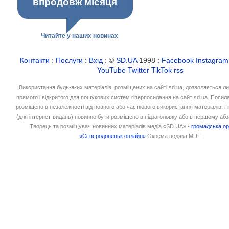
впродовж місяця
Читайте у наших новинах
Контакти
:
Послуги
:
Вхід
: ©
SD.UA
1998 :
Facebook
Instagram
YouTube
Twitter
TikTok
rss
Використання будь-яких матеріалів, розміщених на сайті sd.ua, дозволяється л
прямого і відкритого для пошукових систем гіперпосилання на сайт sd.ua. Посил
розміщено в незалежності від повного або часткового використання матеріалів. 
(для інтернет-видань) повинно бути розміщено в підзаголовку або в першому абз
Творець та розміщувач новинних матеріалів медіа «SD.UA» -
громадська ор
«Сєвєродонецьк онлайн»
Окрема подяка MDF.