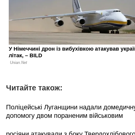
Читайте також:
Поліцейські Луганщини надали домедичн
допомогу двом пораненим військовим
росіяни атакували з боку Твердохлібовог