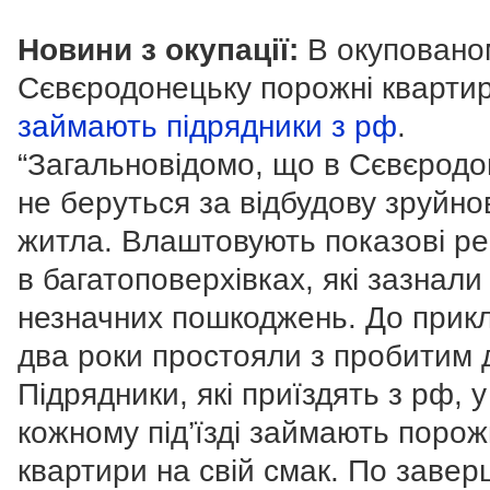
Новини з окупації:
В окуповано
Сєвєродонецьку порожні кварти
займають підрядники з рф
.
“Загальновідомо, що в Сєвєродо
не беруться за відбудову зруйно
житла. Влаштовують показові р
в багатоповерхівках, які зазнали
незначних пошкоджень. До прикл
два роки простояли з пробитим 
Підрядники, які приїздять з рф, у
кожному під’їзді займають порож
квартири на свій смак. По завер