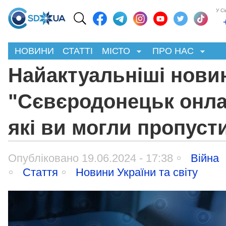
У С
НОВИНИ
СТАТТІ
МІСТО
ПРО НАС
Найактуальніші нови
"Сєвєродонецьк онла
які ви могли пропуст
Опубліковано 19.06.2024 - 17:38
Війна
Стаття
Новини України та світу