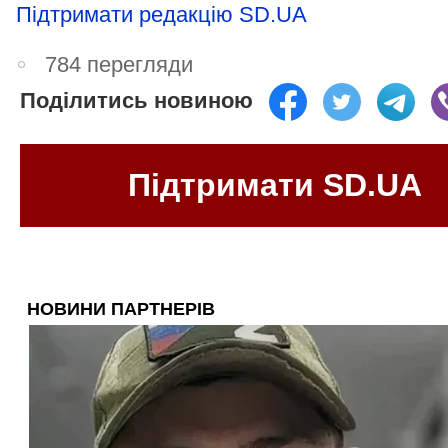
Підтримати редакцію SD.UA
784 перегляди
Поділитись новиною
Підтримати SD.UA