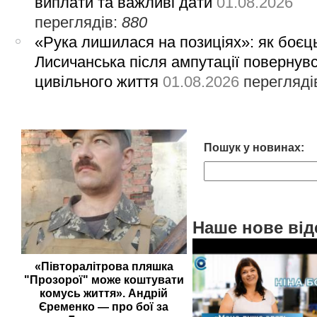
виплати та важливі дати
01.08.2026
переглядів:
880
«Рука лишилася на позиціях»: як боєць
Лисичанська після ампутації повернув
цивільного життя
01.08.2026
перегляді
Пошук у новинах:
Наше нове від
«Півторалітрова пляшка
"Прозорої" може коштувати
комусь життя». Андрій
Єременко — про бої за