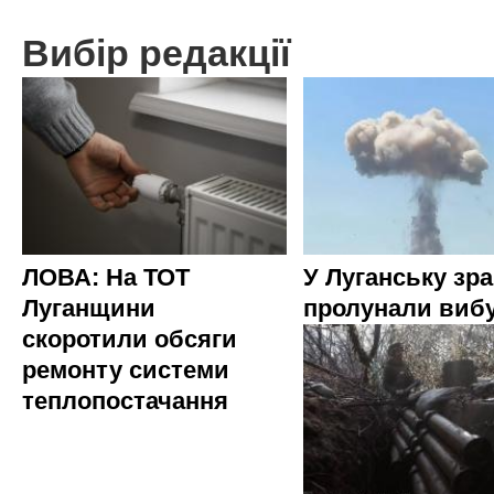
Вибір редакції
ЛОВА: На ТОТ
У Луганську зр
Луганщини
пролунали виб
скоротили обсяги
ремонту системи
теплопостачання