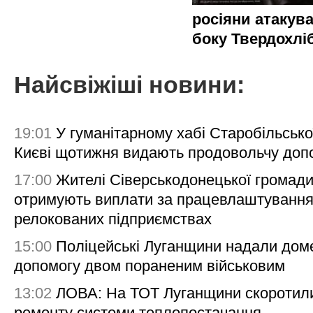
росіяни атакува
боку Твердохлі
Найсвіжіші новини:
19:01
У гуманітарному хабі Старобільсько
Києві щотижня видають продовольчу доп
17:00
Жителі Сіверськодонецької громад
отримують виплати за працевлаштування
релокованих підприємствах
15:00
Поліцейські Луганщини надали дом
допомогу двом пораненим військовим
13:02
ЛОВА: На ТОТ Луганщини скоротил
ремонту системи теплопостачання