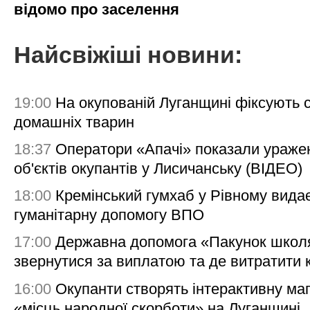
відомо про заселення
Найсвіжіші новини:
19:00
На окупованій Луганщині фіксують с
домашніх тварин
18:37
Оператори «Апачі» показали ураже
об'єктів окупантів у Лисичанську (ВІДЕО)
18:00
Кремінський гумхаб у Рівному вида
гуманітарну допомогу ВПО
17:00
Державна допомога «Пакунок школя
звернутися за виплатою та де витратити
16:00
Окупанти створять інтерактивну ма
«місць народної скорботи» на Луганщині