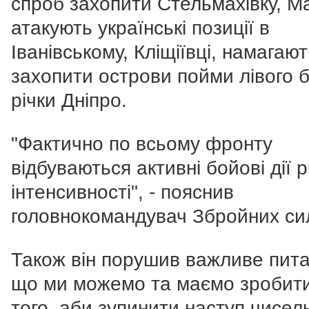
спроб захопити Стельмахівку, Мак
атакують українські позиції в
Іванівському, Кліщіївці, намагаю
захопити острови пойми лівого 
річки Дніпро.
"Фактично по всьому фронту
відбуваються активні бойові дії р
інтенсивності", - пояснив
головнокомандувач Збройних си
Також він порушив важливе пита
що ми можемо та маємо зробит
того, аби зупинити наступ чисел