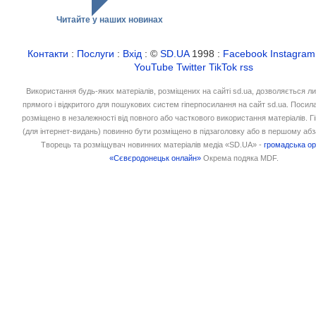
Читайте у наших новинах
Контакти
:
Послуги
:
Вхід
: ©
SD.UA
1998 :
Facebook
Instagram
YouTube
Twitter
TikTok
rss
Використання будь-яких матеріалів, розміщених на сайті sd.ua, дозволяється л
прямого і відкритого для пошукових систем гіперпосилання на сайт sd.ua. Посил
розміщено в незалежності від повного або часткового використання матеріалів. 
(для інтернет-видань) повинно бути розміщено в підзаголовку або в першому абз
Творець та розміщувач новинних матеріалів медіа «SD.UA» -
громадська ор
«Сєвєродонецьк онлайн»
Окрема подяка MDF.