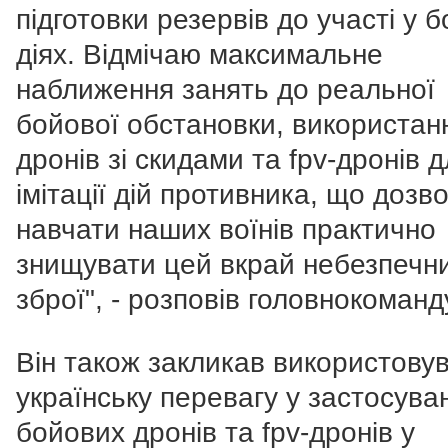
підготовки резервів до участі у 
діях. Відмічаю максимальне
наближення занять до реальної
бойової обстановки, використан
дронів зі скидами та fpv-дронів 
імітації дій противника, що дозв
навчати наших воїнів практично
знищувати цей вкрай небезпечн
зброї", - розповів головнокоманд
Він також закликав використову
українську перевагу у застосуван
бойових дронів та fpv-дронів у