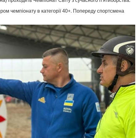
на) проходить Чемпіонат Світу з сучасного п'ятиборства.
ром чемпіонату в категорії 40+. Попереду спортсмена