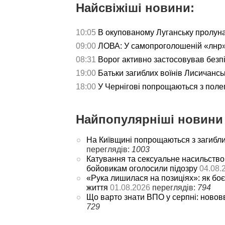
Найсвіжіші новини:
10:05
В окупованому Луганську пролун
09:00
ЛОВА: У самопроголошеній «лнр»
08:31
Ворог активно застосовував безп
19:00
Батьки загиблих воїнів Лисичансь
18:00
У Чернігові попрощаються з пол
Найпопулярніші новини 
На Київщині попрощаються з загибл
переглядів:
1003
Катування та сексуальне насильство
бойовикам оголосили підозру
04.08.
«Рука лишилася на позиціях»: як боє
життя
01.08.2026
переглядів:
794
Що варто знати ВПО у серпні: новов
729