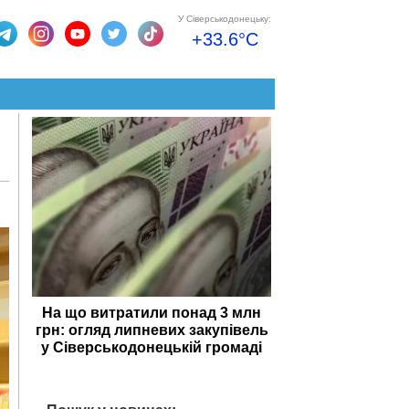
У Сіверськодонецьку:
+33.6°C
На що витратили понад 3 млн
грн: огляд липневих закупівель
у Сіверськодонецькій громаді