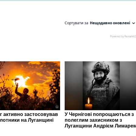
г активно застосовував
У Чернігові попрощаються з
ілотники на Луганщині
полеглим захисником з
Луганщини Андрієм Лимаре