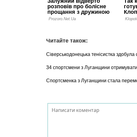
Читайте також:
Сіверськодонецька тенісистка здобула с
34 спортсмени з Луганщини отримуватим
Спортсменка з Луганщини стала перемо