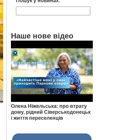
Пошук у новинах:
Наше нове відео
Олена Ніжельська: про втрату
дому, рідний Сіверськодонецьк
і життя переселенців