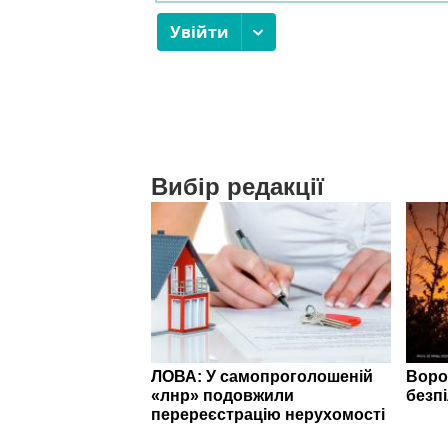
Вибір редакції
ЛОВА: У самопроголошеній
Воро
«лнр» подовжили
безп
перереєстрацію нерухомості