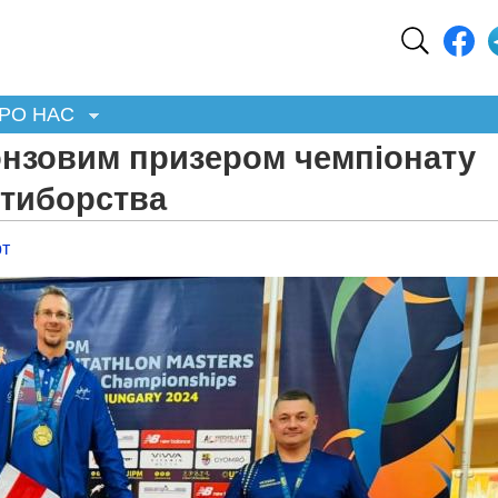
РО НАС
онзовим призером чемпіонату
ятиборства
т