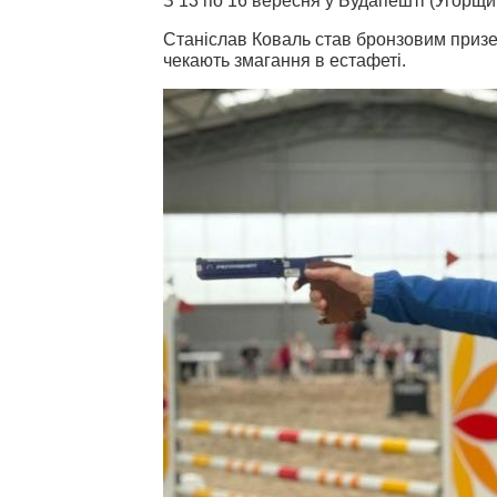
З 13 по 16 вересня у Будапешті (Угорщи
Станіслав Коваль став бронзовим призе
чекають змагання в естафеті.