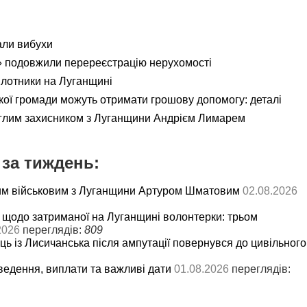
али вибухи
 подовжили перереєстрацію нерухомості
ілотники на Луганщині
кої громади можуть отримати грошову допомогу: деталі
еглим захисником з Луганщини Андрієм Лимарем
за тиждень:
им військовим з Луганщини Артуром Шматовим
02.08.2026
 щодо затриманої на Луганщині волонтерки: трьом
2026
переглядів:
809
ць із Лисичанська після ампутації повернувся до цивільного
ведення, виплати та важливі дати
01.08.2026
переглядів: