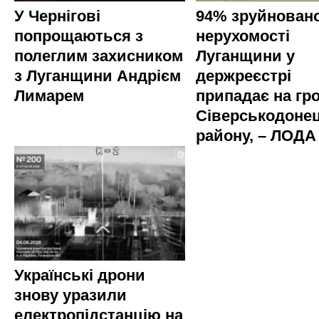
У Чернігові
94% зруйновано
попрощаються з
нерухомості
полеглим захисником
Луганщини у
з Луганщини Андрієм
держреєстрі
Лимарем
припадає на гр
Сіверськодоне
району, – ЛОДА
Українські дрони
знову уразили
електропідстанцію на