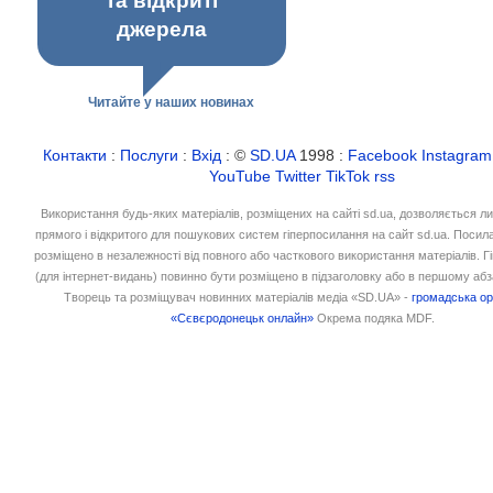
та відкриті
джерела
Читайте у наших новинах
Контакти
:
Послуги
:
Вхід
: ©
SD.UA
1998 :
Facebook
Instagram
YouTube
Twitter
TikTok
rss
Використання будь-яких матеріалів, розміщених на сайті sd.ua, дозволяється л
прямого і відкритого для пошукових систем гіперпосилання на сайт sd.ua. Посил
розміщено в незалежності від повного або часткового використання матеріалів. 
(для інтернет-видань) повинно бути розміщено в підзаголовку або в першому абз
Творець та розміщувач новинних матеріалів медіа «SD.UA» -
громадська ор
«Сєвєродонецьк онлайн»
Окрема подяка MDF.