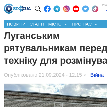
У С
НОВИНИ
СТАТТІ
МІСТО
ПРО НАС
Луганським
рятувальникам пере
техніку для розмінув
Опубліковано 21.09.2024 - 12:15
Війна