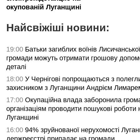
окупованій Луганщині
Найсвіжіші новини:
19:00
Батьки загиблих воїнів Лисичансько
громади можуть отримати грошову допом
деталі
18:00
У Чернігові попрощаються з полегл
захисником з Луганщини Андрієм Лимаре
17:00
Окупаційна влада заборонила гром
організаціям проводити пошукові роботи 
Луганщині
16:00
94% зруйнованої нерухомості Луга
держреєстрі припадає на громади