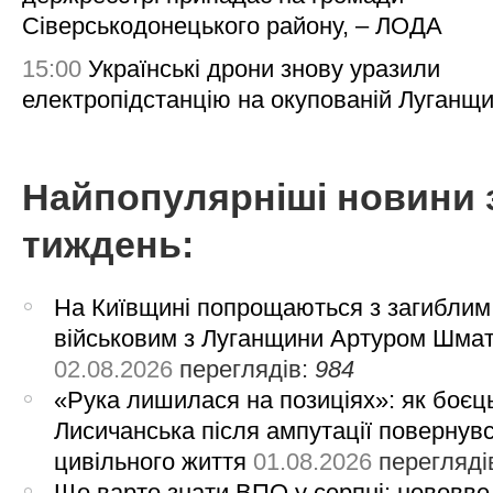
Сіверськодонецького району, – ЛОДА
15:00
Українські дрони знову уразили
електропідстанцію на окупованій Луганщи
Найпопулярніші новини 
тиждень:
На Київщині попрощаються з загиблим
військовим з Луганщини Артуром Шма
02.08.2026
переглядів:
984
«Рука лишилася на позиціях»: як боєць
Лисичанська після ампутації повернув
цивільного життя
01.08.2026
перегляді
Що варто знати ВПО у серпні: нововве