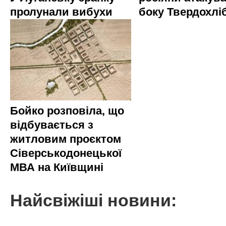
пролунали вибухи
боку Твердохлі
Бойко розповіла, що
відбувається з
житловим проєктом
Сіверськодонецької
МВА на Київщині
Найсвіжіші новини: