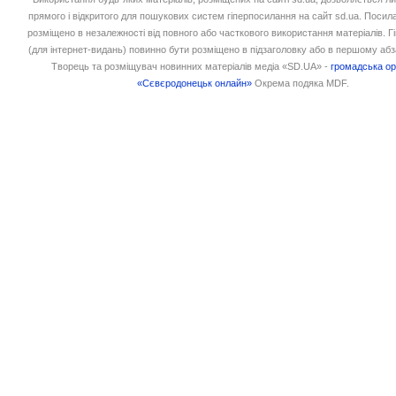
прямого і відкритого для пошукових систем гіперпосилання на сайт sd.ua. Посил
розміщено в незалежності від повного або часткового використання матеріалів. 
(для інтернет-видань) повинно бути розміщено в підзаголовку або в першому абз
Творець та розміщувач новинних матеріалів медіа «SD.UA» -
громадська ор
«Сєвєродонецьк онлайн»
Окрема подяка MDF.