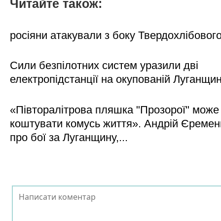
Читайте також:
росіяни атакували з боку Твердохлібовог
Сили безпілотних систем уразили дві
електропідстанції на окупованій Луганщи
«Півторалітрова пляшка "Прозорої" може
коштувати комусь життя». Андрій Єреме
про бої за Луганщину,...