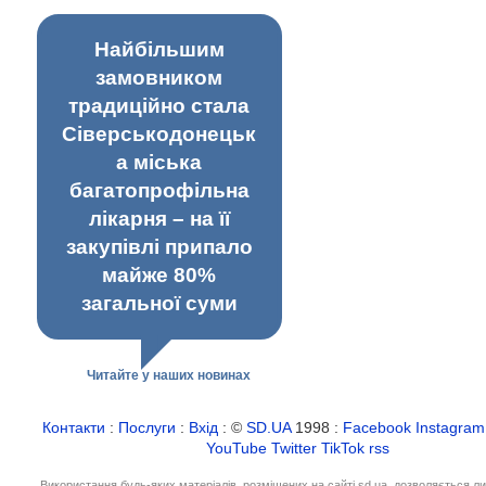
Найбільшим
замовником
традиційно стала
Сіверськодонецьк
а міська
багатопрофільна
лікарня – на її
закупівлі припало
майже 80%
загальної суми
Читайте у наших новинах
Контакти
:
Послуги
:
Вхід
: ©
SD.UA
1998 :
Facebook
Instagram
YouTube
Twitter
TikTok
rss
Використання будь-яких матеріалів, розміщених на сайті sd.ua, дозволяється л