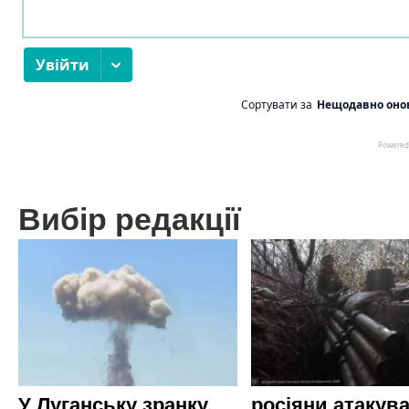
Вибір редакції
У Луганську зранку
росіяни атакува