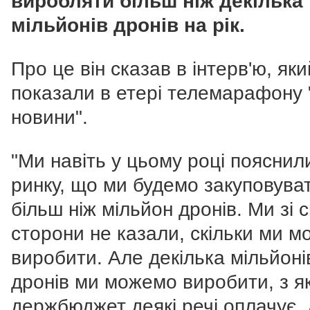
виробляти більш ніж декілька
мільйонів дронів на рік.
Про це він сказав в інтерв'ю, яки
показали в етері телемарафону 
новини".
"Ми навіть у цьому році пояснил
ринку, що ми будемо закуповува
більш ніж мільйон дронів. Ми зі с
сторони не казали, скільки ми 
виробити. Але декілька мільйоні
дронів ми можемо виробити, з я
держбюджет деякі речі оплачує, 