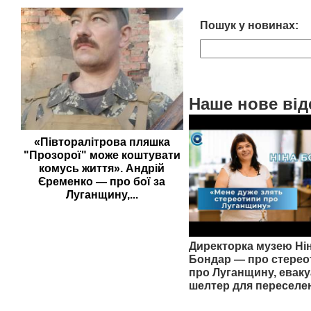
Пошук у новинах:
Наше нове від
«Півторалітрова пляшка
"Прозорої" може коштувати
комусь життя». Андрій
Єременко — про бої за
Луганщину,...
Директорка музею Ні
Бондар — про стерео
про Луганщину, еваку
шелтер для переселе