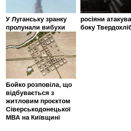
У Луганську зранку
росіяни атакува
пролунали вибухи
боку Твердохлі
Бойко розповіла, що
відбувається з
житловим проєктом
Сіверськодонецької
МВА на Київщині