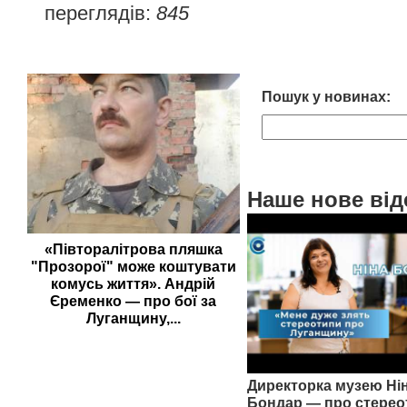
переглядів:
845
Пошук у новинах:
Наше нове від
«Півторалітрова пляшка
"Прозорої" може коштувати
комусь життя». Андрій
Єременко — про бої за
Луганщину,...
Директорка музею Ні
Бондар — про стерео