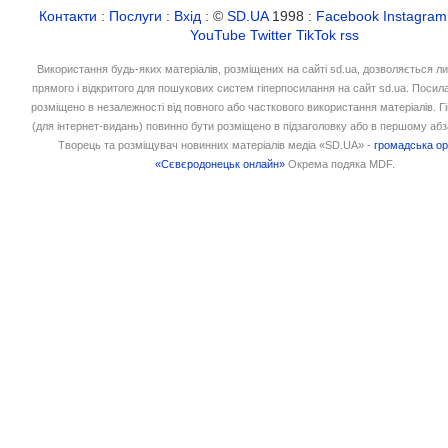
Контакти
:
Послуги
:
Вхід
: ©
SD.UA
1998 :
Facebook
Instagram
YouTube
Twitter
TikTok
rss
Використання будь-яких матеріалів, розміщених на сайті sd.ua, дозволяється л
прямого і відкритого для пошукових систем гіперпосилання на сайт sd.ua. Посил
розміщено в незалежності від повного або часткового використання матеріалів. 
(для інтернет-видань) повинно бути розміщено в підзаголовку або в першому абз
Творець та розміщувач новинних матеріалів медіа «SD.UA» -
громадська ор
«Сєвєродонецьк онлайн»
Окрема подяка MDF.