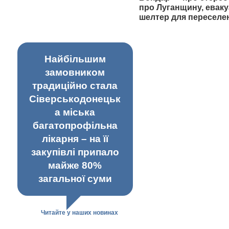
про Луганщину, еваку
шелтер для переселе
Найбільшим
замовником
традиційно стала
Сіверськодонецьк
а міська
багатопрофільна
лікарня – на її
закупівлі припало
майже 80%
загальної суми
Читайте у наших новинах