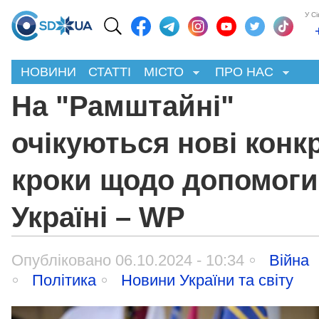
У С
НОВИНИ
СТАТТІ
МІСТО
ПРО НАС
На "Рамштайні"
очікуються нові конк
кроки щодо допомоги
Україні – WP
Опубліковано 06.10.2024 - 10:34
Війна
Політика
Новини України та світу