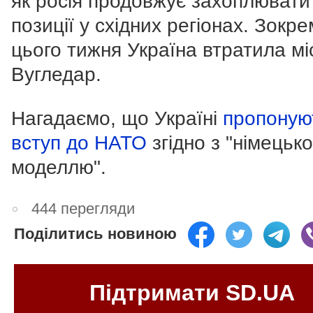
як росія продовжує захоплювати
позиції у східних регіонах. Зокр
цього тижня Україна втратила мі
Вугледар.
Нагадаємо, що Україні
пропоную
вступ до НАТО
згідно з "німецьк
моделлю".
444 перегляди
Поділитись новиною
Підтримати SD.UA