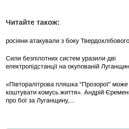
Читайте також:
росіяни атакували з боку Твердохлібовог
Сили безпілотних систем уразили дві
електропідстанції на окупованій Луганщи
«Півторалітрова пляшка "Прозорої" може
коштувати комусь життя». Андрій Єреме
про бої за Луганщину,...