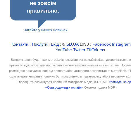
не зовсім
правильно.
Читайте у наших новинах
Контакти
:
Послуги
:
Вхід
: ©
SD.UA
1998 :
Facebook
Instagram
YouTube
Twitter
TikTok
rss
Використання будь-яких матеріалів, розміщених на сайті sd.ua, дозволяється л
прямого і відкритого для пошукових систем гіперпосилання на сайт sd.ua. Посил
розміщено в незалежності від повного або часткового використання матеріалів. 
(для інтернет-видань) повинно бути розміщено в підзаголовку або в першому абз
Творець та розміщувач новинних матеріалів медіа «SD.UA» -
громадська ор
«Сєвєродонецьк онлайн»
Окрема подяка MDF.