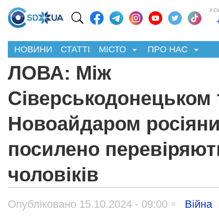
У С
НОВИНИ
СТАТТІ
МІСТО
ПРО НАС
ЛОВА: Між
Сіверськодонецьком 
Новоайдаром росіян
посилено перевіряют
чоловіків
Опубліковано 15.10.2024 - 09:00
Війна