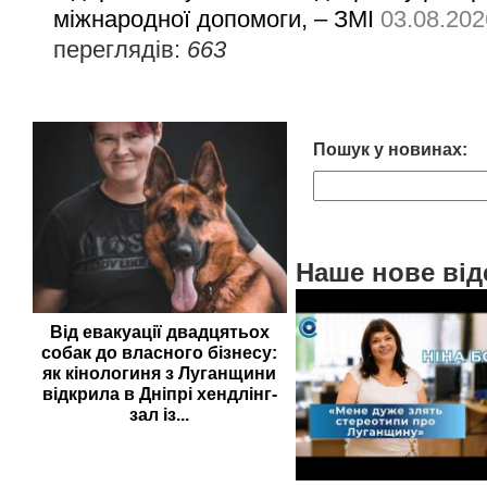
міжнародної допомоги, – ЗМІ
03.08.202
переглядів:
663
Пошук у новинах:
Наше нове від
Від евакуації двадцятьох
собак до власного бізнесу:
як кінологиня з Луганщини
відкрила в Дніпрі хендлінг-
зал із...