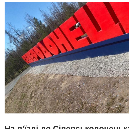
На в’їзді до Сіверськодонецьк