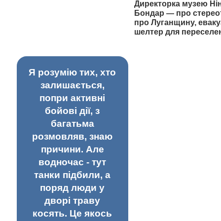
Директорка музею Ні
Бондар — про стерео
про Луганщину, еваку
шелтер для переселе
Я розумію тих, хто
залишається,
попри активні
бойові дії, з
багатьма
розмовляв, знаю
причини. Але
водночас - тут
танки підбили, а
поряд люди у
дворі траву
косять. Це якось