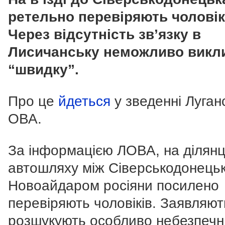
ретельно перевіряють чоловік
Через відсутність зв’язку в
Лисичанську неможливо викл
“швидку”.
Про це
йдеться
у зведенні Луган
ОВА.
За інформацією ЛОВА, на ділянц
автошляху між Сіверськодонець
Новоайдаром росіяни посилено
перевіряють чоловіків. Заявляют
розшукують особливо небезпечн