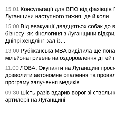
15:01
Консультації для ВПО від фахівців
Луганщини наступного тижня: де й коли
15:00
Від евакуації двадцятьох собак до 
бізнесу: як кінологиня з Луганщини відкри
Дніпрі хендлінг-зал із...
13:00
Рубіжанська МВА виділила ще пона
мільйона гривень на оздоровлення дітей 
11:00
ЛОВА: Окупанти на Луганщині прос
дозволити автономне опалення та пров
програму залучення медиків
09:30
Шість разів вдарив ворог зі ствольн
артилерії на Луганщині