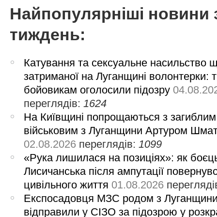
Найпопулярніші новини 
тиждень:
Катування та сексуальне насильство 
затриманої на Луганщині волонтерки: 
бойовикам оголосили підозру
04.08.20
переглядів:
1624
На Київщині попрощаються з загиблим
військовим з Луганщини Артуром Шма
02.08.2026
переглядів:
1099
«Рука лишилася на позиціях»: як боєць
Лисичанська після ампутації повернув
цивільного життя
01.08.2026
перегляді
Експосадовця МЗС родом з Луганщин
відправили у СІЗО за підозрою у розкр