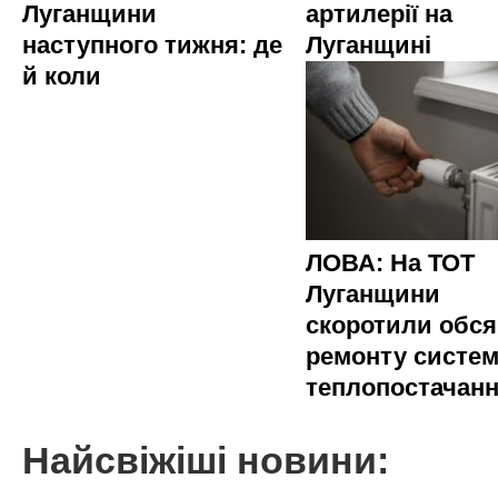
Луганщини
артилерії на
наступного тижня: де
Луганщині
й коли
ЛОВА: На ТОТ
Луганщини
скоротили обся
ремонту систе
теплопостачан
Найсвіжіші новини: