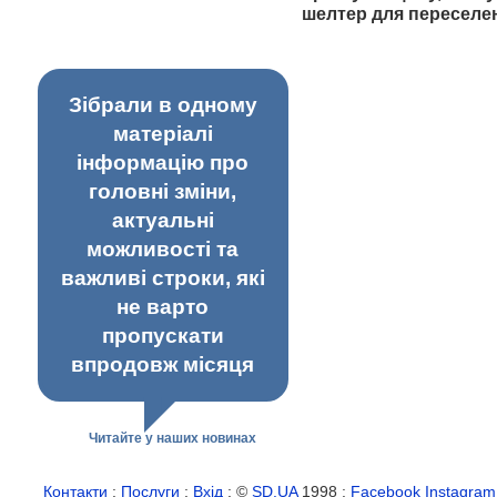
шелтер для переселе
Зібрали в одному
матеріалі
інформацію про
головні зміни,
актуальні
можливості та
важливі строки, які
не варто
пропускати
впродовж місяця
Читайте у наших новинах
Контакти
:
Послуги
:
Вхід
: ©
SD.UA
1998 :
Facebook
Instagram