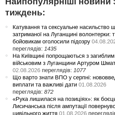
Найпопулярніші новини 
тиждень:
Катування та сексуальне насильство 
затриманої на Луганщині волонтерки: 
бойовикам оголосили підозру
04.08.20
переглядів:
1435
На Київщині попрощаються з загиблим
військовим з Луганщини Артуром Шма
02.08.2026
переглядів:
1077
Що варто знати ВПО у серпні: нововве
виплати та важливі дати
01.08.2026
переглядів:
872
«Рука лишилася на позиціях»: як боєць
Лисичанська після ампутації повернув
цивільного життя
01.08.2026
перегляді