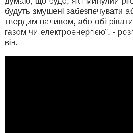
думаю, що буде, як і минулий рік
будуть змушені забезпечувати а
твердим паливом, або обігріват
газом чи електроенергією”, - роз
він.