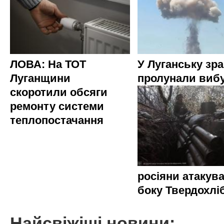
ЛОВА: На ТОТ
У Луганську зр
Луганщини
пролунали виб
скоротили обсяги
ремонту системи
теплопостачання
росіяни атакува
боку Твердохлі
Найсвіжіші новини: