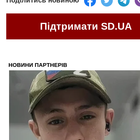
Поділитись новиною
Підтримати SD.UA