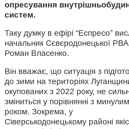
опресування внутрішньобуди
систем.
Таку думку в ефірі “Еспресо” ви
начальник Сєвєродонецької РВА
Роман Власенко.
Він вважає, що ситуація з підгот
до зими на територіях Луганщин
окупованих з 2022 року, не силь
зміниться у порівнянні з минули
роком. Зокрема, у
Сіверськодонецькому районі які