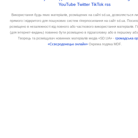
YouTube
Twitter
TikTok
rss
Використання будь-яких матеріалів, розміщених на сайті sd.ua, дозволяється л
прямого і відкритого для пошукових систем гіперпосилання на сайт sd.ua. Посил
розміщено в незалежності від повного або часткового використання матеріалів. 
(для інтернет-видань) повинно бути розміщено в підзаголовку або в першому абз
Творець та розміщувач новинних матеріалів медіа «SD.UA» -
громадська ор
«Сєвєродонецьк онлайн»
Окрема подяка MDF.