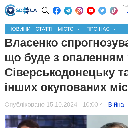
У С
НОВИНИ
СТАТТІ
МІСТО
ПРО НАС
Власенко спрогнозув
що буде з опаленням 
Сіверськодонецьку т
інших окупованих міс
Опубліковано 15.10.2024 - 10:00
Війна