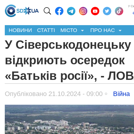
У С
НОВИНИ
СТАТТІ
МІСТО
ПРО НАС
У Сіверськодонецьку
відкриють осередок
«Батьків росії», - ЛО
Опубліковано 21.10.2024 - 09:00
Війна