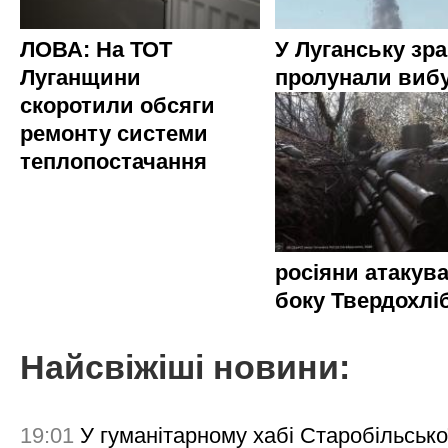
ЛОВА: На ТОТ
У Луганську зр
Луганщини
пролунали виб
скоротили обсяги
ремонту системи
теплопостачання
росіяни атакува
боку Твердохлі
Найсвіжіші новини:
19:01
У гуманітарному хабі Старобільсько