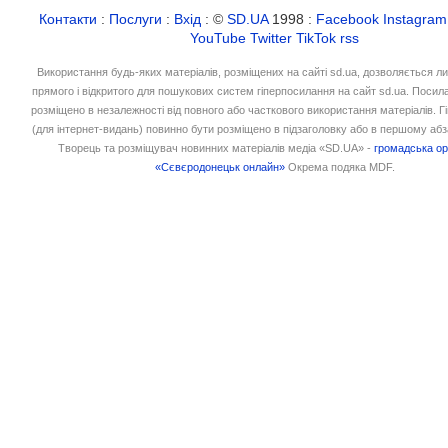
Контакти
:
Послуги
:
Вхід
: ©
SD.UA
1998 :
Facebook
Instagram
YouTube
Twitter
TikTok
rss
Використання будь-яких матеріалів, розміщених на сайті sd.ua, дозволяється л
прямого і відкритого для пошукових систем гіперпосилання на сайт sd.ua. Посил
розміщено в незалежності від повного або часткового використання матеріалів. 
(для інтернет-видань) повинно бути розміщено в підзаголовку або в першому абз
Творець та розміщувач новинних матеріалів медіа «SD.UA» -
громадська ор
«Сєвєродонецьк онлайн»
Окрема подяка MDF.