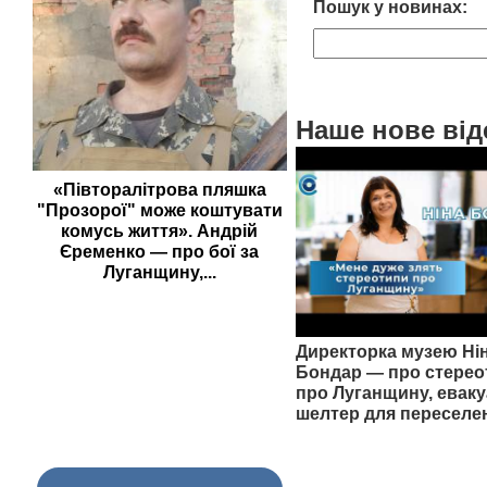
Пошук у новинах:
Наше нове від
«Півторалітрова пляшка
"Прозорої" може коштувати
комусь життя». Андрій
Єременко — про бої за
Луганщину,...
Директорка музею Ні
Бондар — про стерео
про Луганщину, еваку
шелтер для переселе