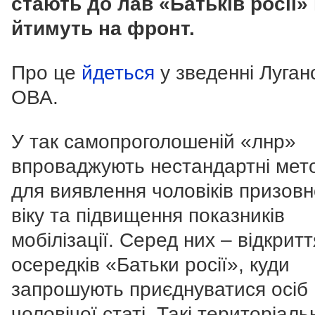
стають до лав «Батьків росії» 
йтимуть на фронт.
Про це
йдеться
у зведенні Луган
ОВА.
У так самопроголошеній «лнр»
впроваджують нестандартні мет
для виявлення чоловіків призовн
віку та підвищення показників
мобілізації. Серед них – відкритт
осередків «Батьки росії», куди
запрошують приєднуватися осіб
чоловічої статі. Такі територіаль