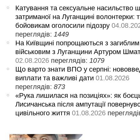
Катування та сексуальне насильство 
затриманої на Луганщині волонтерки: 
бойовикам оголосили підозру
04.08.20
переглядів:
1449
На Київщині попрощаються з загиблим
військовим з Луганщини Артуром Шма
02.08.2026
переглядів:
1079
Що варто знати ВПО у серпні: нововве
виплати та важливі дати
01.08.2026
переглядів:
873
«Рука лишилася на позиціях»: як боєць
Лисичанська після ампутації повернув
цивільного життя
01.08.2026
перегляді