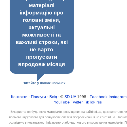
матеріалі
інформацію про
головні зміни,
актуальні
можливості та
важливі строки, які
не варто
пропускати
впродовж місяця
Читайте у наших новинах
Контакти
:
Послуги
:
Вхід
: ©
SD.UA
1998 :
Facebook
Instagram
YouTube
Twitter
TikTok
rss
Використання будь-яких матеріалів, розміщених на сайті sd.ua, дозволяється л
прямого і відкритого для пошукових систем гіперпосилання на сайт sd.ua. Посил
розміщено в незалежності від повного або часткового використання матеріалів. 