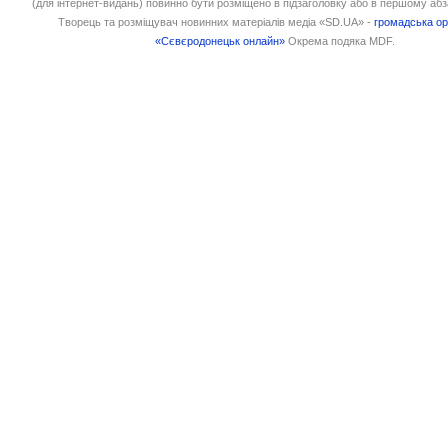
(для інтернет-видань) повинно бути розміщено в підзаголовку або в першому абз
Творець та розміщувач новинних матеріалів медіа «SD.UA» -
громадська ор
«Сєвєродонецьк онлайн»
Окрема подяка MDF.