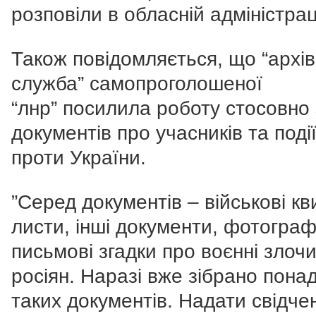
розповіли в обласній адміністраці
Також повідомляється, що “архі
служба” самопроголошеної
“лнр” посилила роботу стосовно
документів про учасників та події
проти України.
”Серед документів – військові кв
листи, інші документи, фотографі
письмові згадки про воєнні злоч
росіян. Наразі вже зібрано пона
таких документів. Надати свідче