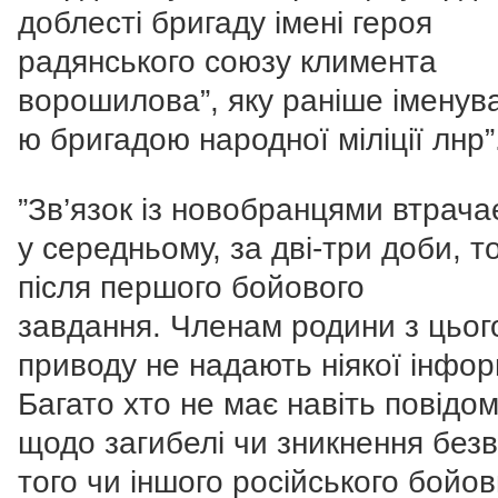
доблесті бригаду імені героя
радянського союзу климента
ворошилова”, яку раніше іменува
ю бригадою народної міліції лнр”
”Зв’язок із новобранцями втрача
у середньому, за дві-три доби, т
після першого бойового
завдання. Членам родини з цьог
приводу не надають ніякої інфор
Багато хто не має навіть повідо
щодо загибелі чи зникнення безв
того чи іншого російського бойов