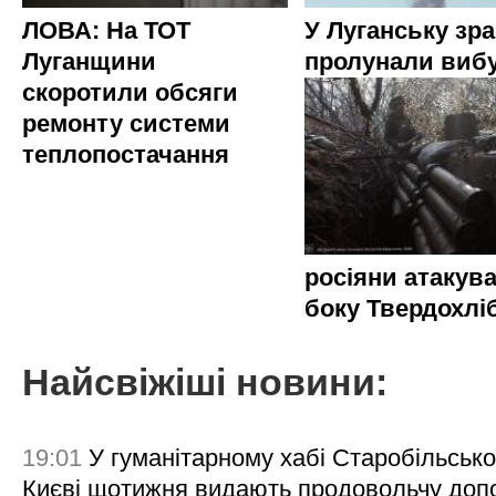
ЛОВА: На ТОТ
У Луганську зр
Луганщини
пролунали виб
скоротили обсяги
ремонту системи
теплопостачання
росіяни атакува
боку Твердохлі
Найсвіжіші новини:
19:01
У гуманітарному хабі Старобільсько
Києві щотижня видають продовольчу доп