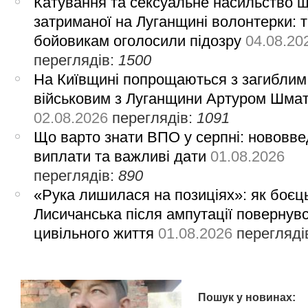
Катування та сексуальне насильство 
затриманої на Луганщині волонтерки: 
бойовикам оголосили підозру
04.08.20
переглядів:
1500
На Київщині попрощаються з загиблим
військовим з Луганщини Артуром Шма
02.08.2026
переглядів:
1091
Що варто знати ВПО у серпні: нововве
виплати та важливі дати
01.08.2026
переглядів:
890
«Рука лишилася на позиціях»: як боєць
Лисичанська після ампутації повернув
цивільного життя
01.08.2026
перегляді
Пошук у новинах: