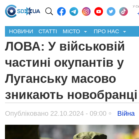
У С
НОВИНИ
СТАТТІ
МІСТО
ПРО НАС
ЛОВА: У військовій
частині окупантів у
Луганську масово
зникають новобранці
Опубліковано 22.10.2024 - 09:00
Війна