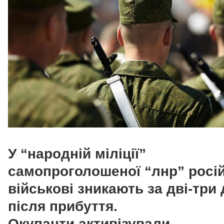
У “народній міліції”
самопроголошеної “лнр” росій
військові зникають за дві-три
після прибуття.
Окупанти активізували