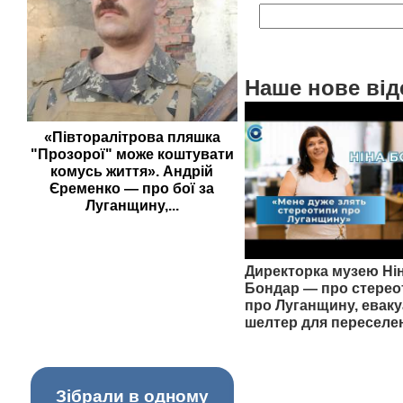
Наше нове від
«Півторалітрова пляшка
"Прозорої" може коштувати
комусь життя». Андрій
Єременко — про бої за
Луганщину,...
Директорка музею Ні
Бондар — про стерео
про Луганщину, еваку
шелтер для переселе
Зібрали в одному