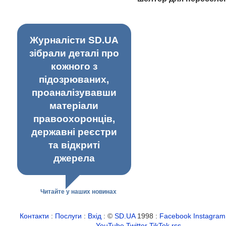
Журналісти SD.UA
зібрали деталі про
кожного з
підозрюваних,
проаналізувавши
матеріали
правоохоронців,
державні реєстри
та відкриті
джерела
Читайте у наших новинах
Контакти
:
Послуги
:
Вхід
: ©
SD.UA
1998 :
Facebook
Instagram
YouTube
Twitter
TikTok
rss