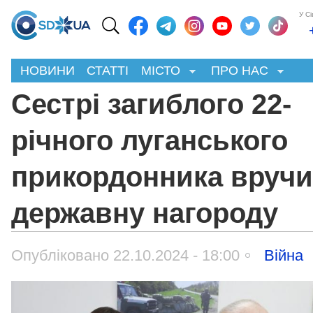
У С
НОВИНИ
СТАТТІ
МІСТО
ПРО НАС
Сестрі загиблого 22-
річного луганського
прикордонника вруч
державну нагороду
Опубліковано 22.10.2024 - 18:00
Війна