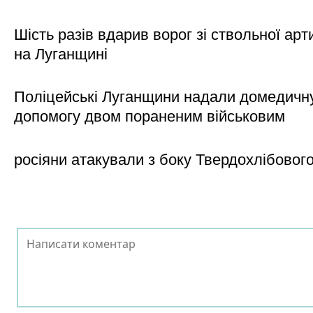
Шість разів вдарив ворог зі ствольної арт
на Луганщині
Поліцейські Луганщини надали домедичн
допомогу двом пораненим військовим
росіяни атакували з боку Твердохлібовог