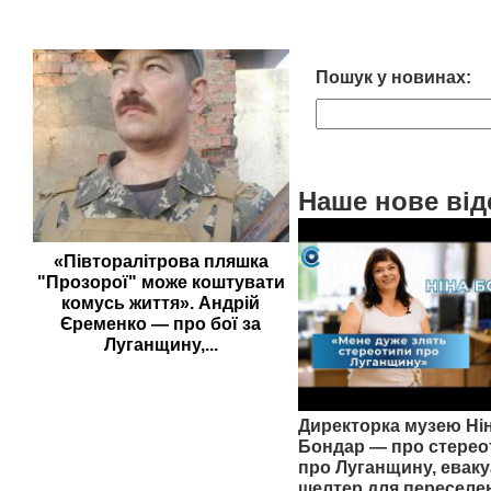
Пошук у новинах:
Наше нове від
«Півторалітрова пляшка
"Прозорої" може коштувати
комусь життя». Андрій
Єременко — про бої за
Луганщину,...
Директорка музею Ні
Бондар — про стерео
про Луганщину, еваку
шелтер для переселе