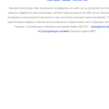
Використання будь-яких матеріалів, розміщених на сайті sd.ua, дозволяється л
прямого і відкритого для пошукових систем гіперпосилання на сайт sd.ua. Посил
розміщено в незалежності від повного або часткового використання матеріалів. 
(для інтернет-видань) повинно бути розміщено в підзаголовку або в першому абз
Творець та розміщувач новинних матеріалів медіа «SD.UA» -
громадська ор
«Сєвєродонецьк онлайн»
Окрема подяка MDF.