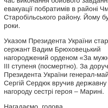
час виконання бойового завданн
евакуації побратимів в районі Ч
Старобільського району. Йому б
роки.
Указом Президента України ста
сержант Вадим Брюховецький
нагороджений орденом «За мужн
ІІІ ступеня (посмертно). За дору
Президента України генерал-ма
Сергій Сердюк вручив державну
нагороду сестрі героя – Марині.
Нагадаємо, голова