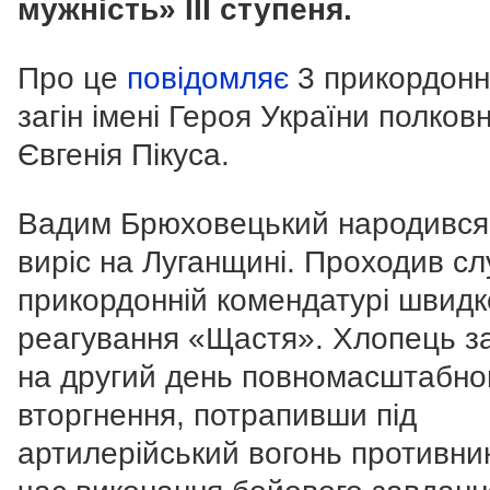
мужність» ІІІ ступеня.
Про це
повідомляє
3 прикордон
загін імені Героя України полков
Євгенія Пікуса.
Вадим Брюховецький народився
виріс на Луганщині. Проходив сл
прикордонній комендатурі швидк
реагування «Щастя». Хлопець з
на другий день повномасштабно
вторгнення, потрапивши під
артилерійський вогонь противник