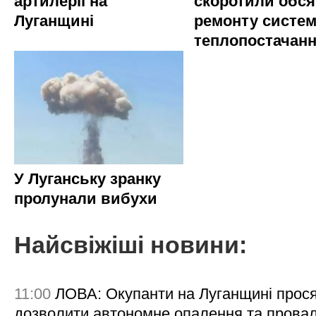
артилерії на
скоротили обся
Луганщині
ремонту систе
теплопостачан
У Луганську зранку
пролунали вибухи
Найсвіжіші новини:
11:00
ЛОВА: Окупанти на Луганщині прос
дозволити автономне опалення та пров