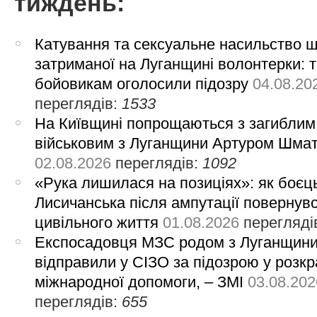
тиждень:
Катування та сексуальне насильство 
затриманої на Луганщині волонтерки: 
бойовикам оголосили підозру
04.08.20
переглядів:
1533
На Київщині попрощаються з загиблим
військовим з Луганщини Артуром Шма
02.08.2026
переглядів:
1092
«Рука лишилася на позиціях»: як боєць
Лисичанська після ампутації повернув
цивільного життя
01.08.2026
перегляді
Експосадовця МЗС родом з Луганщин
відправили у СІЗО за підозрою у розкр
міжнародної допомоги, – ЗМІ
03.08.202
переглядів:
655