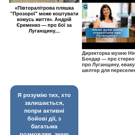
«Півторалітрова пляшка
"Прозорої" може коштувати
комусь життя». Андрій
Єременко — про бої за
Луганщину,...
Директорка музею Ні
Бондар — про стерео
про Луганщину, еваку
шелтер для переселе
Я розумію тих, хто
залишається,
попри активні
бойові дії, з
багатьма
розмовляв, знаю