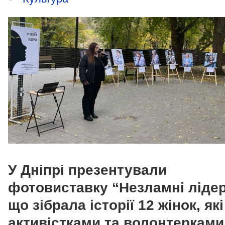
У Дніпрі презентували
фотовиставку “Незламні лідер
що зібрала історії 12 жінок, які
активістками та волонтерками