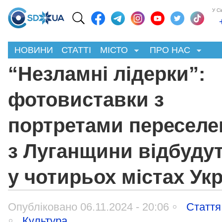
У С
НОВИНИ
СТАТТІ
МІСТО
ПРО НАС
“Незламні лідерки”:
фотовиставки з
портретами переселе
з Луганщини відбуду
у чотирьох містах Ук
Опубліковано 06.11.2024 - 20:06
Стаття
Культура