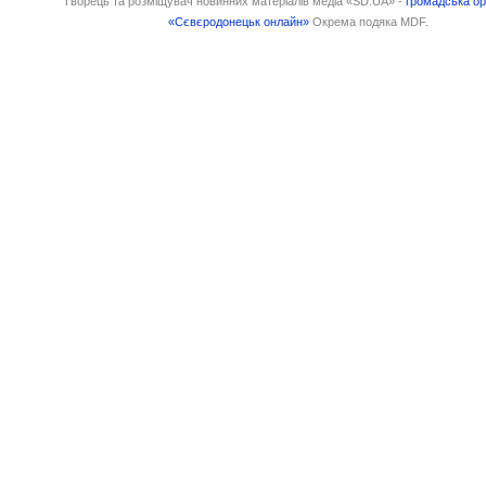
Творець та розміщувач новинних матеріалів медіа «SD.UA» -
громадська ор
«Сєвєродонецьк онлайн»
Окрема подяка MDF.