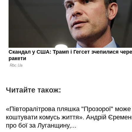
Читайте також:
«Півторалітрова пляшка "Прозорої" може
коштувати комусь життя». Андрій Єреме
про бої за Луганщину,...