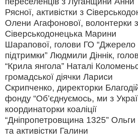
переселенців з Луганщини Анни
Рясної, активістки з Сіверськод
Олени Агафонової, волонтерки 
Сіверськодонецька Марини
Шарапової, голови ГО “Джерело
підтримки” Людмили Діннік, голо
“Крила янгола” Наталі Коломеньс
громадської діячки Лариси
Скрипченко, директорки Благоді
фонду “Об’єднуємось, ми з Украї
координаторки коаліції
“Дніпропетровщина 1325” Ольги
та активістки Галини