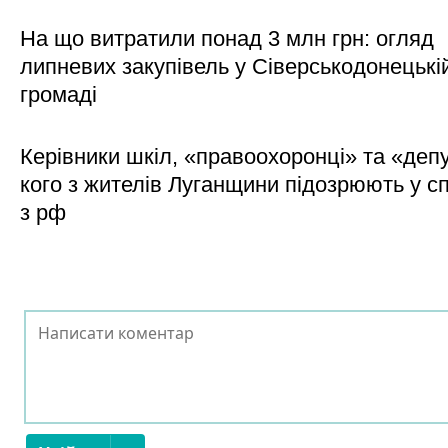
На що витратили понад 3 млн грн: огляд
липневих закупівель у Сіверськодонецькі
громаді
Керівники шкіл, «правоохоронці» та «деп
кого з жителів Луганщини підозрюють у сп
з рф