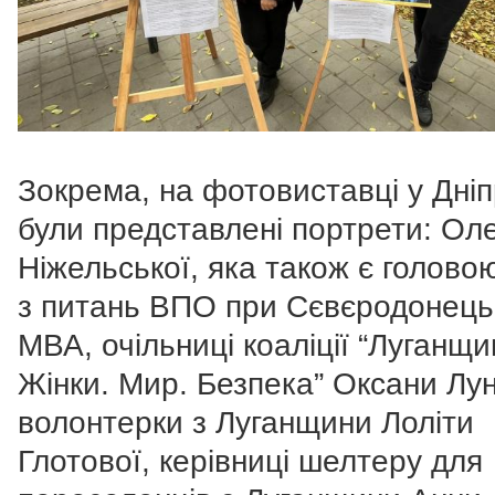
Зокрема, на фотовиставці у Дніп
були представлені портрети: Ол
Ніжельської, яка також є голово
з питань ВПО при Сєвєродонець
МВА, очільниці коаліції “Луганщи
Жінки. Мир. Безпека” Оксани Лун
волонтерки з Луганщини Лоліти
Глотової, керівниці шелтеру для