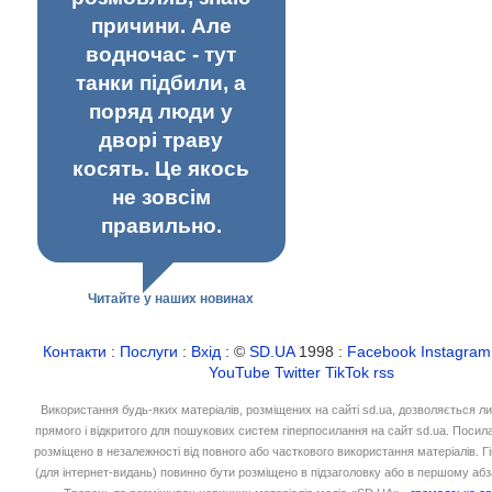
причини. Але
водночас - тут
танки підбили, а
поряд люди у
дворі траву
косять. Це якось
не зовсім
правильно.
Читайте у наших новинах
Контакти
:
Послуги
:
Вхід
: ©
SD.UA
1998 :
Facebook
Instagram
YouTube
Twitter
TikTok
rss
Використання будь-яких матеріалів, розміщених на сайті sd.ua, дозволяється л
прямого і відкритого для пошукових систем гіперпосилання на сайт sd.ua. Посил
розміщено в незалежності від повного або часткового використання матеріалів. 
(для інтернет-видань) повинно бути розміщено в підзаголовку або в першому абз