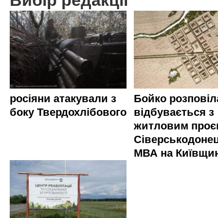
Вибір редакції
росіяни атакували з
Бойко розповіл
боку Твердохлібового
відбувається з
житловим проє
Сіверськодонец
МВА на Київщин