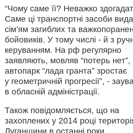
“Чому саме її? Неважко здогадат
Саме ці транспортні засоби вид
сім’ям загиблих та важкопоране
бойовиків. У тому числі - й з ру
керуванням. На рф регулярно
заявляють, мовляв “потерь нет”,
автопарк “лада гранта” зростає
у геометричній прогресії”, - зау
в обласній адміністрації.
Також повідомляється, що на
захоплених у 2014 році територі
Луганщини в останні роки