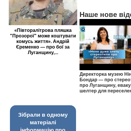
Наше нове від
«Півторалітрова пляшка
"Прозорої" може коштувати
комусь життя». Андрій
Єременко — про бої за
Луганщину,...
Директорка музею Ні
Бондар — про стерео
про Луганщину, еваку
шелтер для переселе
Зібрали в одному
матеріалі
інформацію про