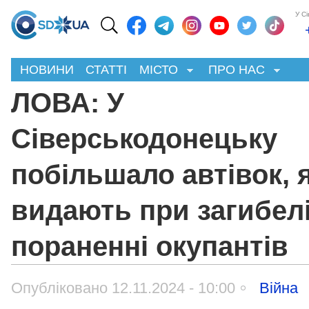
У С
НОВИНИ
СТАТТІ
МІСТО
ПРО НАС
ЛОВА: У
Сіверськодонецьку
побільшало автівок, я
видають при загибелі
пораненні окупантів
Опубліковано 12.11.2024 - 10:00
Війна