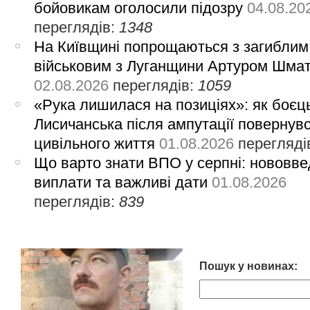
бойовикам оголосили підозру
04.08.20
переглядів:
1348
На Київщині попрощаються з загиблим
військовим з Луганщини Артуром Шма
02.08.2026
переглядів:
1059
«Рука лишилася на позиціях»: як боєць
Лисичанська після ампутації повернув
цивільного життя
01.08.2026
перегляді
Що варто знати ВПО у серпні: нововве
виплати та важливі дати
01.08.2026
переглядів:
839
Пошук у новинах: