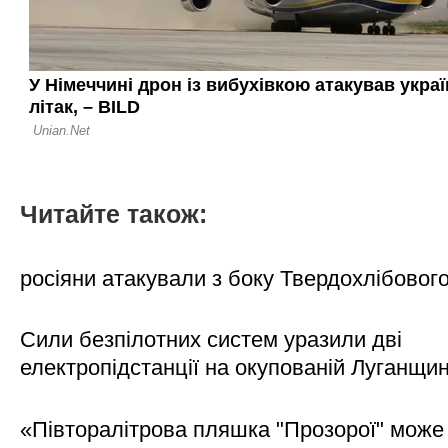
Читайте також:
росіяни атакували з боку Твердохлібовог
Сили безпілотних систем уразили дві
електропідстанції на окупованій Луганщи
«Півторалітрова пляшка "Прозорої" може