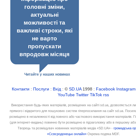
головні зміни,
актуальні
можливості та
важливі строки, які
не варто
пропускати
впродовж місяця
Читайте у наших новинах
Контакти
:
Послуги
:
Вхід
: ©
SD.UA
1998 :
Facebook
Instagram
YouTube
Twitter
TikTok
rss
Використання будь-яких матеріалів, розміщених на сайті sd.ua, дозволяється л
прямого і відкритого для пошукових систем гіперпосилання на сайт sd.ua. Посил
розміщено в незалежності від повного або часткового використання матеріалів. 
(для інтернет-видань) повинно бути розміщено в підзаголовку або в першому абз
Творець та розміщувач новинних матеріалів медіа «SD.UA» -
громадська ор
«Сєвєродонецьк онлайн»
Окрема подяка MDF.