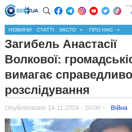
У С
НОВИНИ
СТАТТІ
МІСТО
ПРО НАС
Загибель Анастасії
Волкової: громадські
вимагає справедливо
розслідування
Опубліковано 14.11.2024 - 20:00
Війна