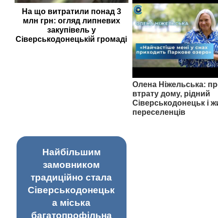
На що витратили понад 3
млн грн: огляд липневих
закупівель у
Сіверськодонецькій громаді
Олена Ніжельська: пр
втрату дому, рідний
Сіверськодонецьк і ж
переселенців
Найбільшим
замовником
традиційно стала
Сіверськодонецьк
а міська
багатопрофільна