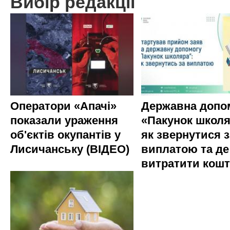
Вибір редакції
Оператори «Апачі»
Державна допо
показали ураження
«Пакунок школя
об'єктів окупантів у
як звернутися з
Лисичанську (ВІДЕО)
виплатою та де
витратити кош