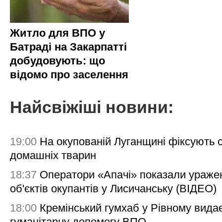
Житло для ВПО у
Батраді на Закарпатті
добудовують: що
відомо про заселення
Найсвіжіші новини:
19:00
На окупованій Луганщині фіксують с
домашніх тварин
18:37
Оператори «Апачі» показали ураже
об'єктів окупантів у Лисичанську (ВІДЕО)
18:00
Кремінський гумхаб у Рівному вида
гуманітарну допомогу ВПО