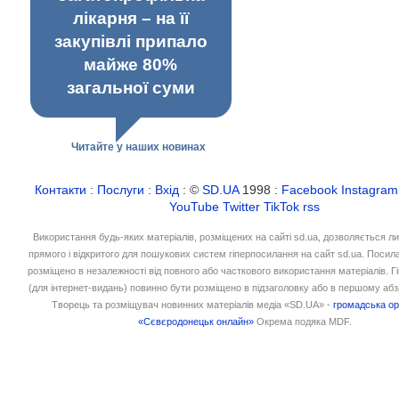
лікарня – на її
закупівлі припало
майже 80%
загальної суми
Читайте у наших новинах
Контакти
:
Послуги
:
Вхід
: ©
SD.UA
1998 :
Facebook
Instagram
YouTube
Twitter
TikTok
rss
Використання будь-яких матеріалів, розміщених на сайті sd.ua, дозволяється л
прямого і відкритого для пошукових систем гіперпосилання на сайт sd.ua. Посил
розміщено в незалежності від повного або часткового використання матеріалів. 
(для інтернет-видань) повинно бути розміщено в підзаголовку або в першому абз
Творець та розміщувач новинних матеріалів медіа «SD.UA» -
громадська ор
«Сєвєродонецьк онлайн»
Окрема подяка MDF.