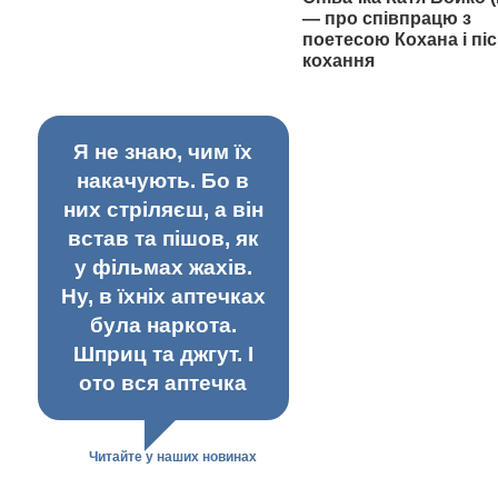
— про співпрацю з
поетесою Кохана і піс
кохання
Я не знаю, чим їх
накачують. Бо в
них стріляєш, а він
встав та пішов, як
у фільмах жахів.
Ну, в їхніх аптечках
була наркота.
Шприц та джгут. І
ото вся аптечка
Читайте у наших новинах