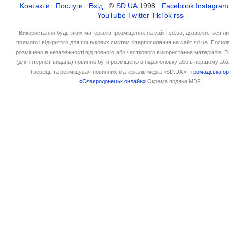
Контакти
:
Послуги
:
Вхід
: ©
SD.UA
1998 :
Facebook
Instagram
YouTube
Twitter
TikTok
rss
Використання будь-яких матеріалів, розміщених на сайті sd.ua, дозволяється л
прямого і відкритого для пошукових систем гіперпосилання на сайт sd.ua. Посил
розміщено в незалежності від повного або часткового використання матеріалів. 
(для інтернет-видань) повинно бути розміщено в підзаголовку або в першому абз
Творець та розміщувач новинних матеріалів медіа «SD.UA» -
громадська ор
«Сєвєродонецьк онлайн»
Окрема подяка MDF.