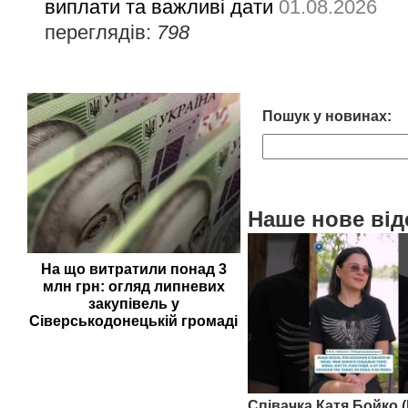
виплати та важливі дати
01.08.2026
переглядів:
798
Пошук у новинах:
Наше нове від
На що витратили понад 3
млн грн: огляд липневих
закупівель у
Сіверськодонецькій громаді
Співачка Катя Бойко (