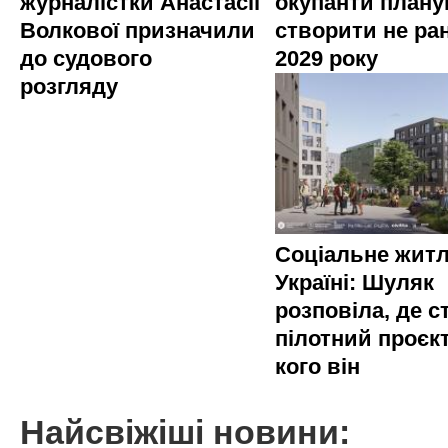
журналістки Анастасії
окупанти план
Волкової призначили
створити не ра
до судового
2029 року
розгляду
Соціальне житл
Україні: Шуляк
розповіла, де с
пілотний проєкт
кого він
Найсвіжіші новини: