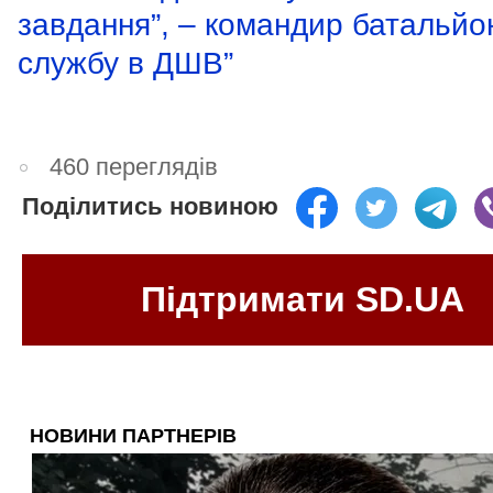
завдання”, – командир батальйо
службу в ДШВ”
460 переглядів
Поділитись новиною
Підтримати SD.UA