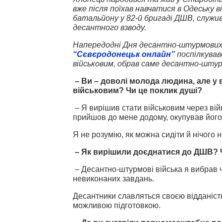
вже після поїхав навчатися в Одеську 
батальйону у 82-й бригаді ДШВ, служив
десантного взводу.
Напередодні Дня десантно-штурмових в
“Сєвєродонецьк онлайн”
поспілкував
військовим, обрав саме десантно-штур
– Ви – доволі молода людина, але у 
військовим? Чи це поклик душі?
– Я вирішив стати військовим через вій
прийшов до мене додому, окупував його 
Я не розумію, як можна сидіти й нічого н
– Як вирішили доєднатися до ДШВ? Ч
– Десантно-штурмові війська я вибрав 
невиконаних завдань.
Десантники славляться своєю відданіс
можливою підготовкою.