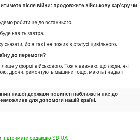
итимете після війни: продовжите військову кар’єру чи
Будемо робити це до останнього.
буде навіть завтра.
 сказати, бо я так і не пожив в статусі цивільного.
раїну до перемоги?
лише у формі військового. Тож я вважаю, що люди, які
ою, дрони, ремонтують машини тощо, мають і надалі
янин нашої держави повинен наближати нас до
неможливе для допомоги нашій країні.
о
підтримати редакцію SD.UA