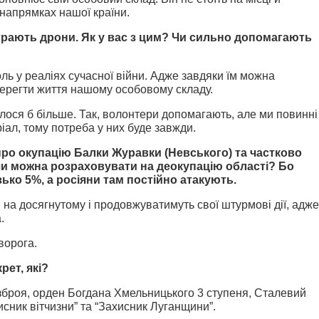
 напрямках нашої країни.
грають дрони. Як у вас з цим? Чи сильно допомагають
оль у реаліях сучасної війни. Адже завдяки їм можна
берегти життя нашому особовому складу.
ілося б більше. Так, волонтери допомагають, але ми повинні
іал, тому потреба у них буде завжди.
ро окупацію Балки Журавки (Невського) та частково
 чи можна розраховувати на деокупацію області? Бо
зько 5%, а росіяни там постійно атакують.
на досягнутому і продовжуватимуть свої штурмові дії, адже
.
ворога.
рет, які?
зброя, орден Богдана Хмельницького 3 ступеня, ⁠Сталевий
исник вітчизни” та “Захисник Луганщини”.