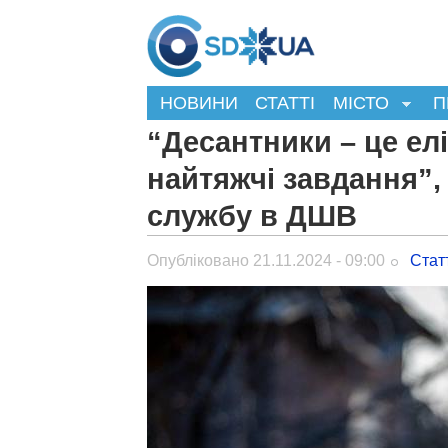
НОВИНИ
СТАТТІ
МІСТО
П
“Десантники – це ел
найтяжчі завдання”,
службу в ДШВ
Опубліковано 21.11.2024 - 09:00
Стат