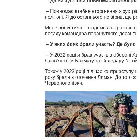
– Де ви зустріли повномасштабне ро
– Повномасштабне вторгнення я зустрів
полігоні. Я до останнього не вірив, що 
Мене випустили з академії достроково (
посаду командира парашутного-десантн
– У яких боях брали участь? Де було
– У 2022 році я брав участь в обороні А
Словʼянську, Бахмуту та Соледару. У то
Також у 2022 році під час контрнаступу 
року брали в оточення Лиман. До того ж 
Червонопопівки.