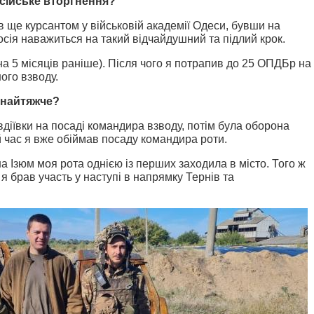
сійське вторгнення?
 ще курсантом у військовій академії Одеси, бувши на
росія наважиться на такий відчайдушний та підлий крок.
на 5 місяців раніше). Після чого я потрапив до 25 ОПДБр на
ого взводу.
 найтяжче?
вдіївки на посаді командира взводу, потім була оборона
й час я вже обіймав посаду командира роти.
на Ізюм моя рота однією із перших заходила в місто. Того ж
я брав участь у наступі в напрямку Тернів та