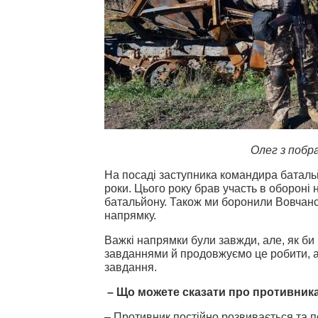
Олег з побр
На посаді заступника командира баталь
роки. Цього року брав участь в обороні
батальйону. Також ми боронили Вовчансь
напрямку.
Важкі напрямки були завжди, але, як б
завданнями й продовжуємо це робити, а
завдання.
– Що можете сказати про противника
– Противник постійно розвивається та по