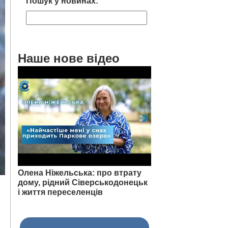
Пошук у новинах:
Наше нове відео
Олена Ніжельська: про втрату
дому, рідний Сіверськодонецьк
і життя переселенців