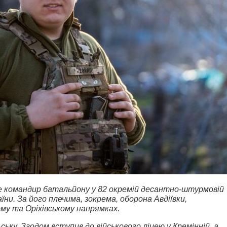
же командир батальйону у 82 окремій десантно-штурмовій
їни. За його плечима, зокрема, оборона Авдіївки,
ому та Оріхівському напрямках.
ьку. Згодом вступив до військового ліцею у Кремінній, а