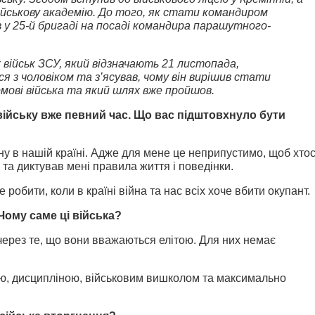
військову академію. До того, як стати командиром
 у 25-й бригаді на посаді командира парашутного-
ійськ ЗСУ, який відзначають 21 листопада,
ся з чоловіком та з’ясував, чому він вирішив стати
мові війська та який шлях вже пройшов.
війську вже певний час. Що вас підштовхнуло бути
ну в нашій країні. Адже для мене це неприпустимо, щоб хто
та диктував мені правила життя і поведінки.
е робити, коли в країні війна та нас всіх хоче вбити окупант.
ому саме ці війська?
через те, що вони вважаються елітою. Для них немає
тю, дисципліною, військовим вишколом та максимально