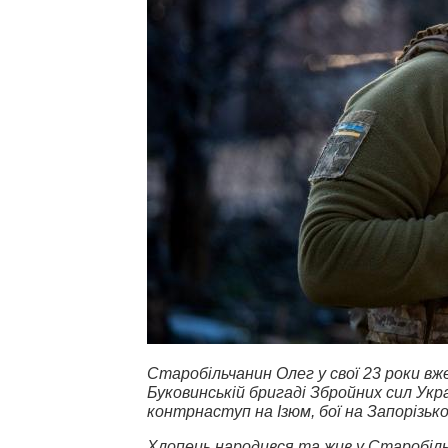
Старобільчанин Олег у свої 23 роки в
Буковинській бригаді Збройних сил Укра
контрнаступ на Ізюм, бої на Запорізьк
Хлопець народився та жив у Старобільс