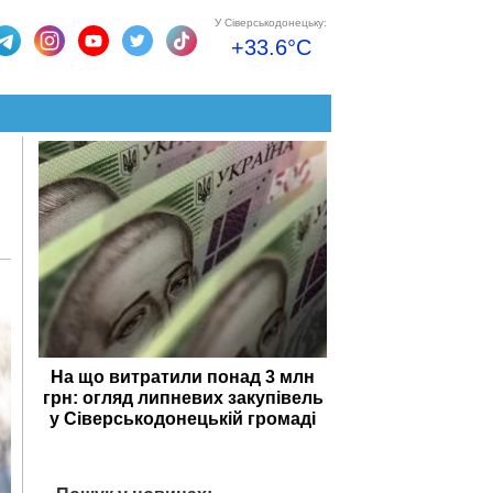
У Сіверськодонецьку:
+33.6°C
На що витратили понад 3 млн
грн: огляд липневих закупівель
у Сіверськодонецькій громаді