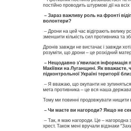
постійно проводить штурмові дії на всіх
– Зараз важливу роль на фронті віді
волонтери?
– Дрони на цей час відіграють велику р
зменшити кількість сил противника та з
Дронів завжди не вистачає і завжди хот
розуміти, що дрони – це розхідний матер
– Нещодавно з’явилася інформація п
Макіївки на Луганщині. Як вважаєте,
підконтрольної Україні території бли
– Я вважаю, що окупанти не зупиняться 
мета противника – це вся наша держава
Тому ми повинні продовжувати нищити 
– Чи маєте ви нагороди? Якщо не сек
– Так, я маю нагороди. Це – нагородна 
хрест. Також мені вручали відзнаки “Зах