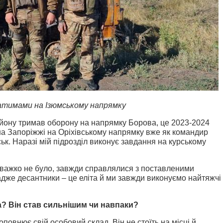
атимами на Ізюмському напрямку
йону тримав оборону на напрямку Борова, це 2023-2024
 на Запоріжжі на Оріхівському напрямку вже як командир
к. Наразі мій підрозділ виконує завдання на курському
и важко не було, завжди справлялися з поставленими
дже десантники – це еліта й ми завжди виконуємо найтяжчі
? Він став сильнішим чи навпаки?
повнює свій особовий склад. Він не стоїть на місці й