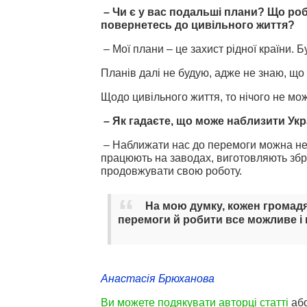
– Чи є у вас подальші плани? Що роб
повернетесь до цивільного життя?
– Мої плани – це захист рідної країни. 
Планів далі не будую, адже не знаю, що 
Щодо цивільного життя, то нічого не можу
– Як гадаєте, що може наблизити Ук
– Наближати нас до перемоги можна не 
працюють на заводах, виготовляють збр
продовжувати свою роботу.
На мою думку, кожен громад
перемоги й робити все можливе і 
Анастасія Брюханова
Ви можете подякувати авторці статті
аб