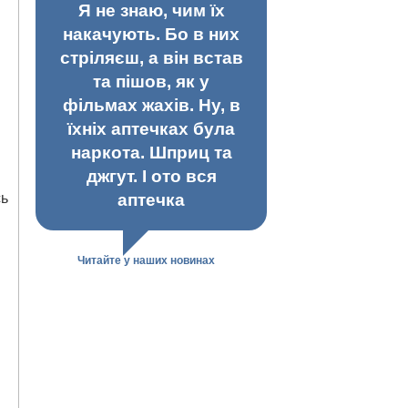
Я не знаю, чим їх
накачують. Бо в них
стріляєш, а він встав
та пішов, як у
фільмах жахів. Ну, в
їхніх аптечках була
наркота. Шприц та
джгут. І ото вся
сь
аптечка
Читайте у наших новинах