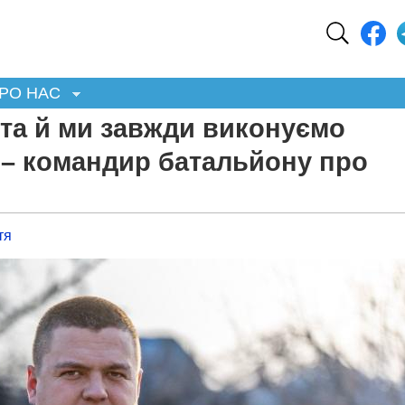
РО НАС
іта й ми завжди виконуємо
 – командир батальйону про
тя