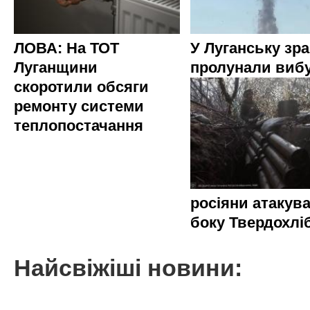
ЛОВА: На ТОТ
У Луганську зр
Луганщини
пролунали виб
скоротили обсяги
ремонту системи
теплопостачання
росіяни атакува
боку Твердохлі
Найсвіжіші новини: