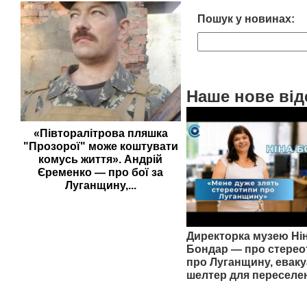
Пошук у новинах:
Наше нове від
«Півторалітрова пляшка
"Прозорої" може коштувати
комусь життя». Андрій
Єременко — про бої за
Луганщину,...
Директорка музею Ні
Бондар — про стерео
про Луганщину, еваку
шелтер для переселе