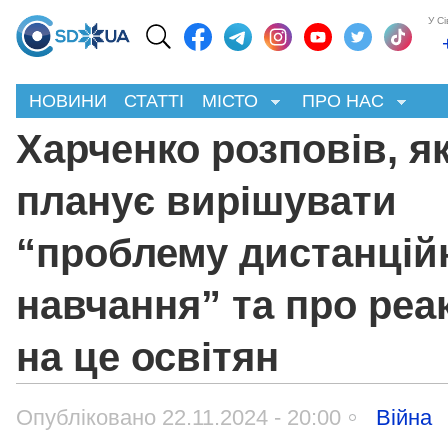
У С
НОВИНИ
СТАТТІ
МІСТО
ПРО НАС
Харченко розповів, я
планує вирішувати
“проблему дистанцій
навчання” та про реа
на це освітян
Опубліковано 22.11.2024 - 20:00
Війна