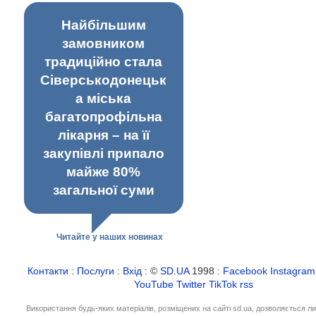
Найбільшим
замовником
традиційно стала
Сіверськодонецьк
а міська
багатопрофільна
лікарня – на її
закупівлі припало
майже 80%
загальної суми
Читайте у наших новинах
Контакти
:
Послуги
:
Вхід
: ©
SD.UA
1998 :
Facebook
Instagram
YouTube
Twitter
TikTok
rss
Використання будь-яких матеріалів, розміщених на сайті sd.ua, дозволяється л