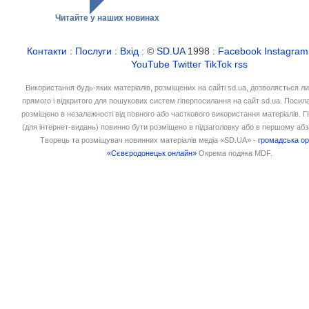
Читайте у наших новинах
Контакти
:
Послуги
:
Вхід
: ©
SD.UA
1998 :
Facebook
Instagram
YouTube
Twitter
TikTok
rss
Використання будь-яких матеріалів, розміщених на сайті sd.ua, дозволяється л
прямого і відкритого для пошукових систем гіперпосилання на сайт sd.ua. Посил
розміщено в незалежності від повного або часткового використання матеріалів. 
(для інтернет-видань) повинно бути розміщено в підзаголовку або в першому абз
Творець та розміщувач новинних матеріалів медіа «SD.UA» -
громадська ор
«Сєвєродонецьк онлайн»
Окрема подяка MDF.