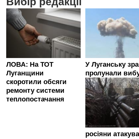
Вибір редакції
ЛОВА: На ТОТ
У Луганську зр
Луганщини
пролунали виб
скоротили обсяги
ремонту системи
теплопостачання
росіяни атакува