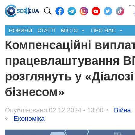
У С
НОВИНИ
СТАТТІ
МІСТО
ПРО НАС
Компенсаційні виплат
працевлаштування 
розглянуть у «Діалозі
бізнесом»
Опубліковано 02.12.2024 - 13:00
Війна
Економіка