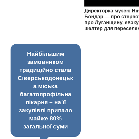
Директорка музею Ні
Бондар — про стерео
про Луганщину, еваку
шелтер для переселе
Найбільшим
замовником
традиційно стала
Сіверськодонецьк
а міська
багатопрофільна
лікарня – на її
закупівлі припало
майже 80%
загальної суми