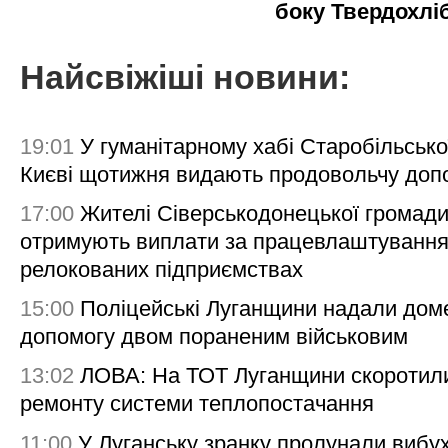
боку Твердохлі
Найсвіжіші новини:
19:01
У гуманітарному хабі Старобільсько
Києві щотижня видають продовольчу доп
17:00
Жителі Сіверськодонецької громад
отримують виплати за працевлаштування
релокованих підприємствах
15:00
Поліцейські Луганщини надали дом
допомогу двом пораненим військовим
13:02
ЛОВА: На ТОТ Луганщини скоротил
ремонту системи теплопостачання
11:00
У Луганську зранку пролунали вибу