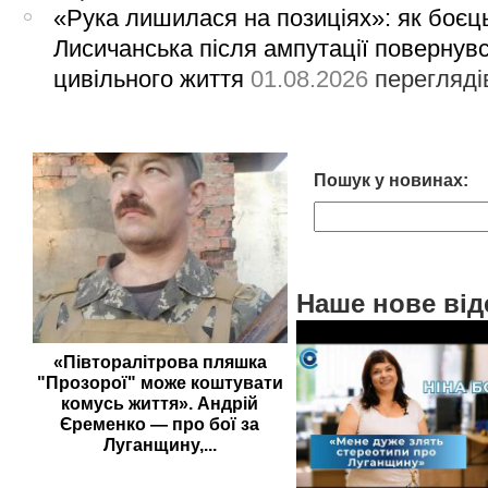
«Рука лишилася на позиціях»: як боєць
Лисичанська після ампутації повернув
цивільного життя
01.08.2026
перегляді
Пошук у новинах:
Наше нове від
«Півторалітрова пляшка
"Прозорої" може коштувати
комусь життя». Андрій
Єременко — про бої за
Луганщину,...