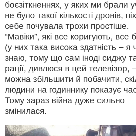
боєзіткненнях, у яких ми брали у
не було такої кількості дронів, пі
себе почувала трохи простіше.
“Мавіки”, які все коригують, все 
(у них така висока здатність – я
знаю, тому що сам іноді сиджу т
рації, дивлюся в цей телевізор, 
можна збільшити й побачити, скі
людини на годиннику показує час
Тому зараз війна дуже сильно
змінилася.