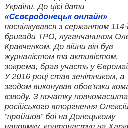
України. До цієї дати
«Сєвєродонецьк онлайн»
поспілкувався з сержантом 114-
бригади ТРО, луганчанином Оле
Кравченком. До війни він був
журналістом та активістом,
зокрема, брав участь у Євромай
У 2016 році став зенітником, а
згодом виконував обов'язки ком
взводу. З початку повномасшт
російського вторгнення Олексі
“пройшов” бої на Донецькому
напрямку, контрнаступ на Харкі