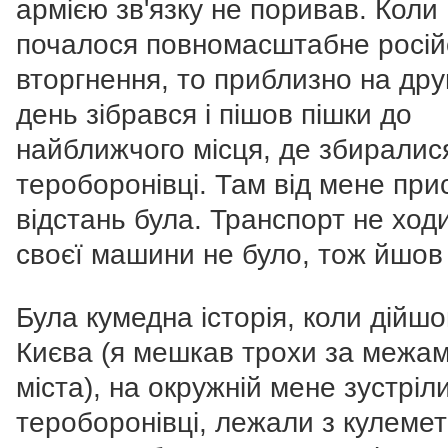
армією зв'язку не поривав. Коли
почалося повномасштабне росій
вторгнення, то приблизно на дру
день зібрався і пішов пішки до
найближчого місця, де збиралис
тероборонівці. Там від мене при
відстань була. Транспорт не ход
своєї машини не було, тож йшов 
Була кумедна історія, коли дійшо
Києва (я мешкав трохи за межа
міста), на окружній мене зустріл
тероборонівці, лежали з кулеме