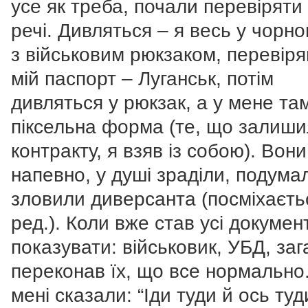
усе як треба, почали перевіряти
речі. Дивляться – я весь у чорно
з військовим рюкзаком, перевір
мій паспорт – Луганськ, потім
дивляться у рюкзак, а у мене та
піксельна форма (те, що залиши
контракту, я взяв із собою). Вони
напевно, у душі зраділи, подума
зловили диверсанта (посміхаєть
ред.). Коли вже став усі докумен
показувати: військовик, УБД, за
переконав їх, що все нормально
мені сказали: “Іди туди й ось туд