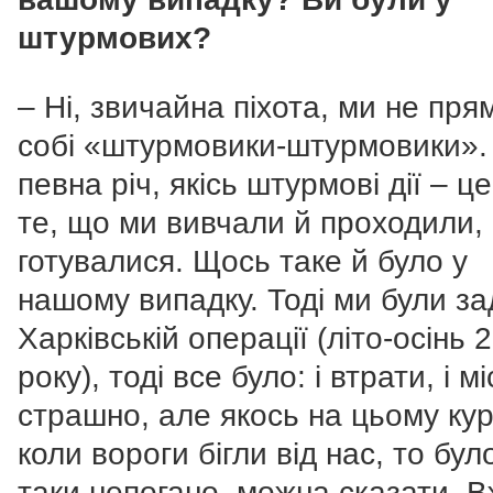
штурмових?
– Ні, звичайна піхота, ми не прям
собі «штурмовики-штурмовики».
певна річ, якісь штурмові дії – ц
те, що ми вивчали й проходили, 
готувалися. Щось таке й було у
нашому випадку. Тоді ми були зад
Харківській операції (літо-осінь 
року), тоді все було: і втрати, і м
страшно, але якось на цьому ку
коли вороги бігли від нас, то бул
таки непогано, можна сказати. 