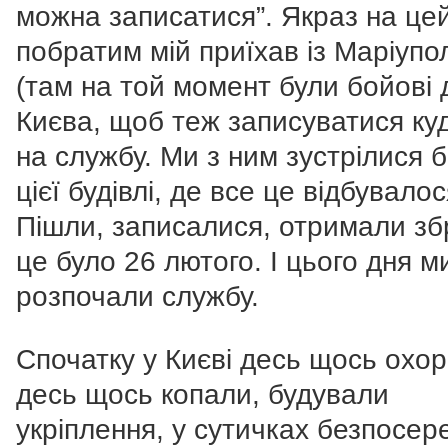
можна записатися”. Якраз на це
побратим мій приїхав із Маріупо
(там на той момент були бойові д
Києва, щоб теж записуватися ку
на службу. Ми з ним зустрілися б
цієї будівлі, де все це відбувалос
Пішли, записалися, отримали зб
це було 26 лютого. І цього дня м
розпочали службу.
Спочатку у Києві десь щось охо
десь щось копали, будували
укріплення, у сутичках безпосер