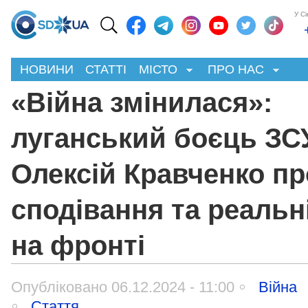
У С
НОВИНИ
СТАТТІ
МІСТО
ПРО НАС
«Війна змінилася»:
луганський боєць ЗС
Олексій Кравченко пр
сподівання та реальн
на фронті
Опубліковано 06.12.2024 - 11:00
Війна
Стаття