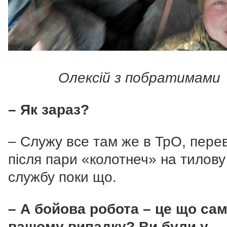
Олексій з побратимами
– Як зараз?
– Служу все там же в ТрО, перев
після пари «колотнеч» на тилову
службу поки що.
– А бойова робота – це що сам
вашому випадку? Ви були у