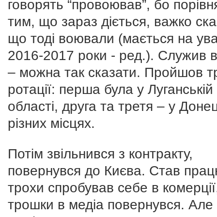
говорять “провоював”, бо порівн
тим, що зараз діється, важко ска
що тоді воювали (мається на ува
2016-2017 роки - ред.). Служив 
– можна так сказати. Пройшов т
ротації: перша була у Луганській
області, друга та третя – у Донец
різних місцях.
Потім звільнився з контракту,
повернувся до Києва. Став прац
трохи спробував себе в комерції
трошки в медіа повернувся. Але 